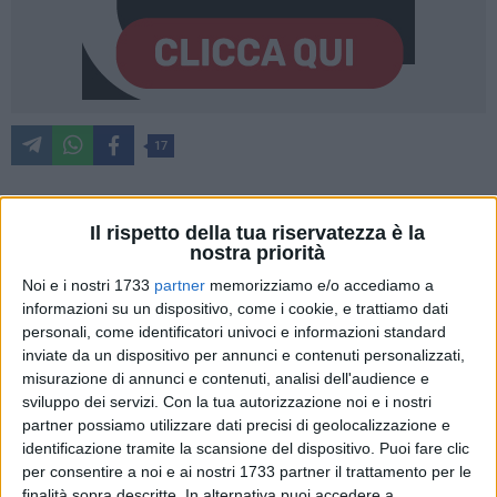
17
Il rispetto della tua riservatezza è la
La giunta ha approvato nel pomeriggio la proposta di
nostra priorità
sponsorizzazione di Cube Comunicazione Srl per
Noi e i nostri 1733
partner
memorizziamo e/o accediamo a
l'organizzazione di "Bari Love days", l'evento che farà parte
informazioni su un dispositivo, come i cookie, e trattiamo dati
di un programma di iniziative promosse
personali, come identificatori univoci e informazioni standard
dall'amministrazione comunale in occasione della giornata
inviate da un dispositivo per annunci e contenuti personalizzati,
di San Valentino per celebrare l'amore in tutte le sue
misurazione di annunci e contenuti, analisi dell'audience e
espressioni.
Tanti gli appuntamenti per festeggiare a Bari il
sviluppo dei servizi.
Con la tua autorizzazione noi e i nostri
14 febbraio, con l'obiettivo di animare piazze e luoghi della
partner possiamo utilizzare dati precisi di geolocalizzazione e
città con un'offerta per tutte le età e per tutti i gusti.
identificazione tramite la scansione del dispositivo. Puoi fare clic
per consentire a noi e ai nostri 1733 partner il trattamento per le
finalità sopra descritte. In alternativa puoi accedere a