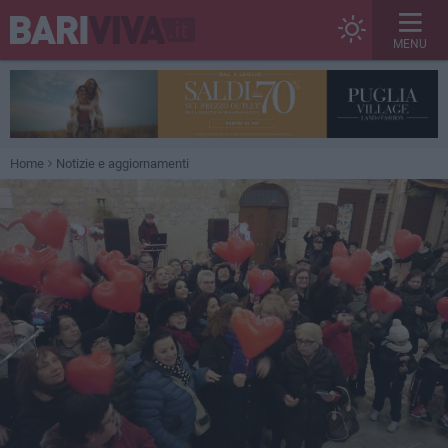
MENU
Home
Notizie e aggiornamenti