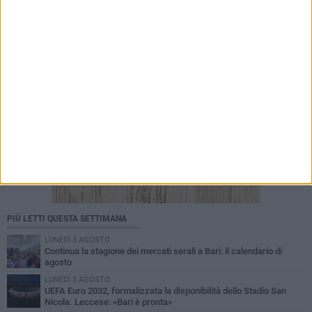
PIÙ LETTI QUESTA SETTIMANA
LUNEDÌ 3 AGOSTO
Continua la stagione dei mercati serali a Bari: il calendario di
agosto
LUNEDÌ 3 AGOSTO
UEFA Euro 2032, formalizzata la disponibilità dello Stadio San
Nicola. Leccese: «Bari è pronta»