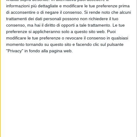
"Da qualche anno Bari e i baresi hanno imparato a celebrare
informazioni più dettagliate e modificare le tue preferenze prima
alcune ricorrenze stando insieme e animando i luoghi della
di acconsentire o di negare il consenso.
Si rende noto che alcuni
nostra città. San Valentino è tra questi appuntamenti e noi
trattamenti dei dati personali possono non richiedere il tuo
non abbiamo voluto mancare - spiega l'assessore allo
consenso, ma hai il diritto di opporti a tale trattamento. Le tue
Sviluppo locale
Pietro Petruzzelli
-. Grazie alla
preferenze si applicheranno solo a questo sito web. Puoi
collaborazione dei privati e al lavoro delle associazioni di
modificare le tue preferenze o revocare il consenso in qualsiasi
momento tornando su questo sito e facendo clic sul pulsante
categoria, che ringrazio per la loro presenza costante sul
"Privacy" in fondo alla pagina web.
territorio, la nostra città ospiterà ancora una volta il festival
itinerante della cioccolata in piazza del Ferrarese.
Un'occasione per i golosi di tutte le età ma anche per gli
appassionati del cioccolato, cibo per eccellenza della festa
degli innamorati. Siamo contenti che anche i gestori della
ruota panoramica abbiano condiviso il nostro spirito e si
siano messi in gioco con una scontistica valida per tutte le
coppie che vorranno vivere un momento di poesia
guardando dall'alto lo skyline più romantico della città.
Non
mancherà l'appuntamento con l'ormai tradizionale karaoke
di largo Albicocca e, nei prossimi giorni, non escludiamo che
il programma possa arricchirsi di ulteriori iniziative e