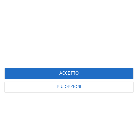
ACCETTO
PIÙ OPZIONI
Altri contenuti a tema