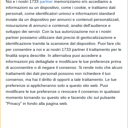
Noi e i nostri 1733
partner
memorizziamo e/o accediamo a
informazioni su un dispositivo, come i cookie, e trattiamo dati
personali, come identificatori univoci e informazioni standard
inviate da un dispositivo per annunci e contenuti personalizzati,
misurazione di annunci e contenuti, analisi dell'audience e
sviluppo dei servizi.
Con la tua autorizzazione noi e i nostri
15
partner possiamo utilizzare dati precisi di geolocalizzazione e
identificazione tramite la scansione del dispositivo. Puoi fare clic
per consentire a noi e ai nostri 1733 partner il trattamento per le
Acquedotto Pugliese sta effettuando interventi per il
finalità sopra descritte. In alternativa puoi accedere a
miglioramento del servizio nell'abitato di Bari. I lavori
informazioni più dettagliate e modificare le tue preferenze prima
riguardano la realizzazione di nodi tra condotte idriche
di acconsentire o di negare il consenso.
Si rende noto che alcuni
trattamenti dei dati personali possono non richiedere il tuo
propedeutici al risanamento della rete idrica nel Quartiere
consenso, ma hai il diritto di opporti a tale trattamento. Le tue
San Paolo.
preferenze si applicheranno solo a questo sito web. Puoi
modificare le tue preferenze o revocare il consenso in qualsiasi
Per consentire l'esecuzione dei lavori, sarà necessario
momento tornando su questo sito e facendo clic sul pulsante
sospendere temporaneamente la normale erogazione idrica
"Privacy" in fondo alla pagina web.
il
15 gennaio 2025
nelle seguenti vie del quartiere San Paolo
di Bari: via Gaetano Granieri, via Baresano da Trani, via
Giacomo Pugliese, via Andrea Miglionico, via Giulio Cozzoli,