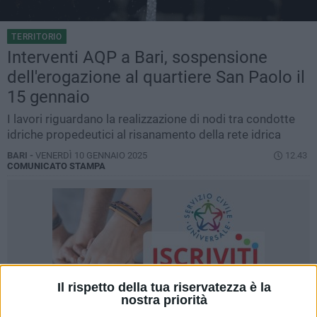
TERRITORIO
Interventi AQP a Bari, sospensione
dell'erogazione al quartiere San Paolo il
15 gennaio
I lavori riguardano la realizzazione di nodi tra condotte
idriche propedeutici al risanamento della rete idrica
BARI -
VENERDÌ 10 GENNAIO 2025
12.43
COMUNICATO STAMPA
Il rispetto della tua riservatezza è la
nostra priorità