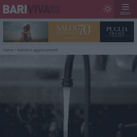
MENU
Home
Notizie e aggiornamenti