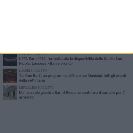
VENERDÌ 7 AGOSTO
A S.Spirito il festival del parcheggio selvaggio sul lungomare
Cristoforo Colombo
GIOVEDÌ 6 AGOSTO
Città Metropolitana di Bari, riaperti i termini per diverse posizioni
lavorative
LUNEDÌ 3 AGOSTO
Continua la stagione dei mercati serali a Bari: il calendario di
agosto
LUNEDÌ 3 AGOSTO
UEFA Euro 2032, formalizzata la disponibilità dello Stadio San
Nicola. Leccese: «Bari è pronta»
LUNEDÌ 3 AGOSTO
"Le Due Bari", un programma diffuso nei Municipi: tutti gli eventi
della settimana
MERCOLEDÌ 5 AGOSTO
Mafia e sale giochi a Bari, il Riesame conferma il carcere per 7
arrestati