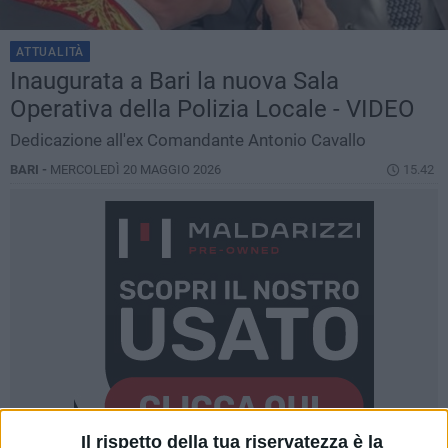
ATTUALITÀ
Inaugurata a Bari la nuova Sala
Operativa della Polizia Locale - VIDEO
Dedicazione all'ex Comandante Antonio Cavallo
BARI -
MERCOLEDÌ 20 MAGGIO 2026
15.42
Il rispetto della tua riservatezza è la