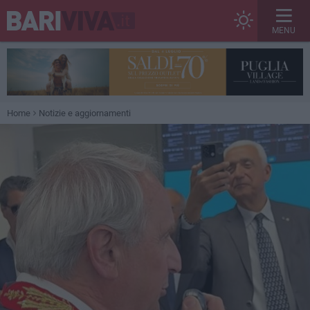
MENU
Home
Notizie e aggiornamenti