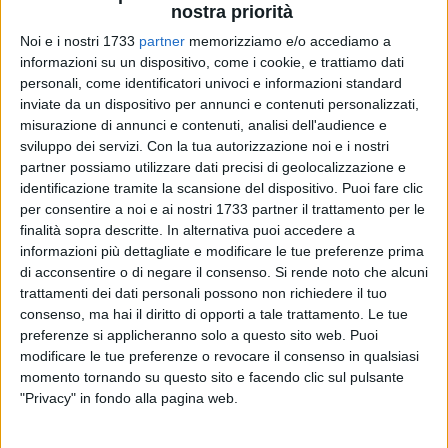
nostra priorità
Noi e i nostri 1733
partner
memorizziamo e/o accediamo a
A cura di
informazioni su un dispositivo, come i cookie, e trattiamo dati
GIANLUCA BATTISTA
personali, come identificatori univoci e informazioni standard
inviate da un dispositivo per annunci e contenuti personalizzati,
misurazione di annunci e contenuti, analisi dell'audience e
Dedicata all'ex Comandante Antonio Cavallo (dal 1987 al
sviluppo dei servizi.
Con la tua autorizzazione noi e i nostri
1999) per la nuova
Sala Operativa della Polizia Locale di
partner possiamo utilizzare dati precisi di geolocalizzazione e
Bari,
inaugurata questa mattina, 20 maggio, alla presenza
identificazione tramite la scansione del dispositivo. Puoi fare clic
per consentire a noi e ai nostri 1733 partner il trattamento per le
delle autorità civili e militari, in testa il sindaco Vito Leccese.
finalità sopra descritte. In alternativa puoi accedere a
informazioni più dettagliate e modificare le tue preferenze prima
L'attuale Comandante dei vigili urbani baresi, Michele
di acconsentire o di negare il consenso.
Si rende noto che alcuni
Palumbo, ha voluto evidenziare come Cavallo fosse
«un
trattamenti dei dati personali possono non richiedere il tuo
riferimento per tutti noi e lo è stato per tanti anni. Si trattava
consenso, ma hai il diritto di opporti a tale trattamento. Le tue
di una persona che di riferimento per chi intraprende questo
preferenze si applicheranno solo a questo sito web. Puoi
lavoro, una figura di riferimento anche per le nuove
modificare le tue preferenze o revocare il consenso in qualsiasi
momento tornando su questo sito e facendo clic sul pulsante
generazioni di agenti».
"Privacy" in fondo alla pagina web.
Il nuovo hub operativo sarà attivo 24 ore su 24 e servirà da