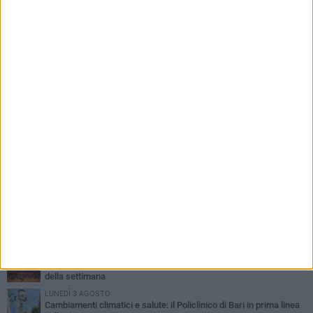
PIÙ LETTI QUESTA SETTIMANA
LUNEDÌ 3 AGOSTO
UEFA Euro 2032, formalizzata la disponibilità dello Stadio San
Nicola. Leccese: «Bari è pronta»
LUNEDÌ 3 AGOSTO
Continua la stagione dei mercati serali a Bari: il calendario di
agosto
LUNEDÌ 3 AGOSTO
"Le Due Bari", un programma diffuso nei Municipi: tutti gli eventi
della settimana
LUNEDÌ 3 AGOSTO
Cambiamenti climatici e salute: il Policlinico di Bari in prima linea