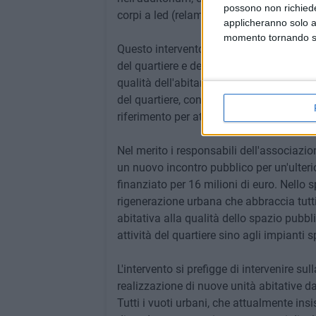
possono non richieder
corpi a led (relamping).
applicheranno solo a
momento tornando su 
Questo intervento, finanziato con fondi
del quartiere e dell'Accademia molto pi
qualità dell'abitare (PINQUA) che interve
del quartiere, contribuendo al rafforzame
riferimento per attività sportive, didattic
Nel merito i responsabili dell'associazion
un nuovo incontro pubblico per un'ulteri
finanziato per 16 milioni di euro. Nello
rigenerazione urbana che abbraccia tutti 
abitativa alla qualità dello spazio pubblic
attività del quartiere sino agli impianti sp
L'intervento si prefigge di intervenire su
realizzazione di nuove unità abitative da
Tutti i vuoti urbani, che attualmente ins