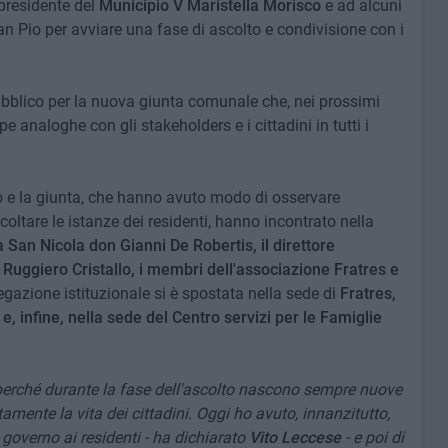
presidente del
Municipio V Maristella Morisco
e ad alcuni
San Pio per avviare una fase di ascolto e condivisione con i
 pubblico per la nuova giunta comunale che, nei prossimi
 analoghe con gli stakeholders e i cittadini in tutti i
co e la giunta, che hanno avuto modo di osservare
ascoltare le istanze dei residenti, hanno incontrato nella
 San Nicola don Gianni De Robertis, il direttore
Ruggiero Cristallo, i membri dell'associazione Fratres e
azione istituzionale si è spostata nella sede di
Fratres,
, infine, nella sede del Centro servizi per le Famiglie
 perché durante la fase dell'ascolto nascono sempre nuove
etamente la vita dei cittadini. Oggi ho avuto, innanzitutto,
governo ai residenti - ha dichiarato
Vito Leccese
- e poi di