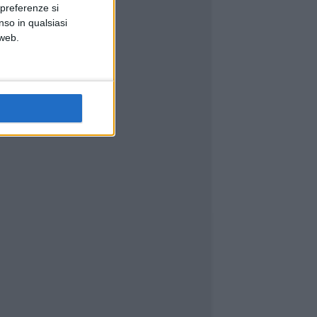
 preferenze si
nso in qualsiasi
 web.