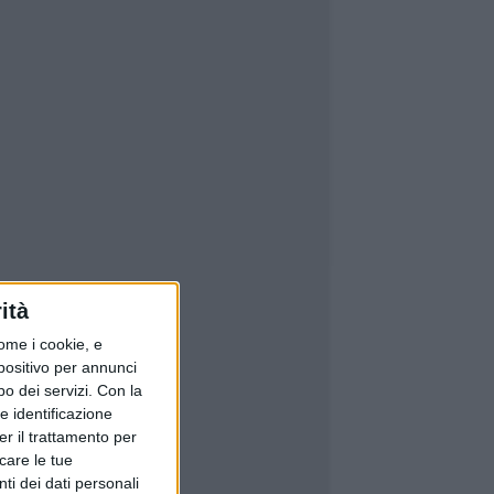
ità
ome i cookie, e
spositivo per annunci
o dei servizi.
Con la
e identificazione
er il trattamento per
icare le tue
ti dei dati personali