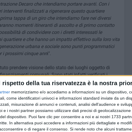
nistrazione Decaro che intendiamo portare avanti. Con i
 interventi finalizzati a rigenerare questo quartiere
a prima tappa di un giro che intendiamo fare nei diversi
 Saranno momenti itineranti di ascolto e di primo contatto
ossibilità di condividere con i diretti interessati le
quartiere e che hanno un impatto effettivo sulla loro vita
a rigenerazione urbana e sociale sono punti programmatici
r i prossimi cinque ann
i".
uto prendere visione dello stato dei luoghi oggetto di
 finanziamenti comunali. Sono stati infatti verificati i
ll'amministrazione comunale all'interno dell'Accediamo del
l rispetto della tua riservatezza è la nostra prior
o le componenti edili - con interventi di manutenzione
artner
memorizziamo e/o accediamo a informazioni su un dispositivo, c
to della pavimentazione in linoleum dell'auditorium
ali, come identificatori univoci e informazioni standard inviate da un di
le scolastico), la sostituzione delle porte REI (di
zzati, misurazione di annunci e contenuti, analisi dell'audience e svilupp
o antincendio differente) e il montaggio di una porta
i e i nostri partner possiamo utilizzare dati precisi di geolocalizzazione 
 per la custodia di strumenti musicali - e le componenti
del dispositivo. Puoi fare clic per consentire a noi e ai nostri 1733 partn
critte. In alternativa puoi accedere a informazioni più dettagliate e modif
l'impianto di climatizzazione nelle aule didattiche e
acconsentire o di negare il consenso.
Si rende noto che alcuni trattamen
o e la sostituzione dei vecchi corpi illuminanti con nuovi