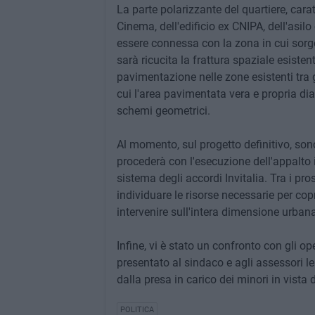
La parte polarizzante del quartiere, cara
Cinema, dell'edificio ex CNIPA, dell'asilo
essere connessa con la zona in cui sorgo
sarà ricucita la frattura spaziale esistent
pavimentazione nelle zone esistenti tra g
cui l'area pavimentata vera e propria di
schemi geometrici.
Al momento, sul progetto definitivo, sono
procederà con l'esecuzione dell'appalto i
sistema degli accordi Invitalia. Tra i pr
individuare le risorse necessarie per cop
intervenire sull'intera dimensione urbana
Infine, vi è stato un confronto con gli op
presentato al sindaco e agli assessori le
dalla presa in carico dei minori in vista 
POLITICA