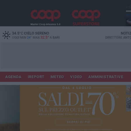
PI
Lec
34.5
°C
CIELO SERENO
NOTI
32.5°
OGGI MIN
24°
MAX
A
BARI
DIRETTORE
ANTO
AGENDA
IREPORT
METEO
VIDEO
AMMINISTRATIVE
ri
fuo