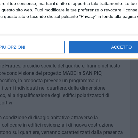
e il tuo consenso, ma hai il diritto di opporti a tale trattamento. Le tue
 questo sito web. Puoi modificare le tue preferenze o revocare il conse
questo sito e facendo clic sul pulsante "Privacy" in fondo alla pagina
Pon Metro
si inserisce in una strategia di riqualificazione
ù ampia, inerente il Programma innovativo nazionale per la
rrà sulla qualificazione dello spazio pubblico e del verde
nto dei presidi di prossimità cui la comunità potrà fare
PIÙ OPZIONI
ACCETTO
he, formative e creative.
e Fratres, presidio sociale del quartiere, hanno richiesto
ore condivisione del progetto
MADE in SAN PIO,
 specifico, la proposta prevede un programma di
i temi individuati nel quartiere, dalla dimensione
o, alla riqualificazione degli edifici polarizzatori di
ortivi.
lla condizione di disagio abitativo attraverso la
 collocare in edifici residenziali di nuova costruzione.
istono sul quartiere, verranno caratterizzati dalla presenza