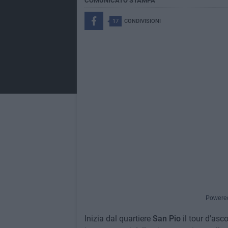
COMUNICATO STAMPA
17
CONDIVISIONI
Powere
Inizia dal quartiere
San Pio
il tour d'asc