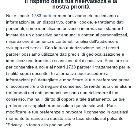
Il rispetto della tua riservatezza è la
nostra priorità
Noi e i nostri 1733
partner
memorizziamo e/o accediamo a
informazioni su un dispositivo, come i cookie, e trattiamo dati
6
personali, come identificatori univoci e informazioni standard
inviate da un dispositivo per annunci e contenuti personalizzati,
misurazione di annunci e contenuti, analisi dell'audience e
sviluppo dei servizi.
Con la tua autorizzazione noi e i nostri
Il sindaco di Bari
Vito Leccese
ha rinnovato questa mattina
partner possiamo utilizzare dati precisi di geolocalizzazione e
la tessera dell'
ANPI
nel corso della giornata di tesseramento
identificazione tramite la scansione del dispositivo. Puoi fare clic
organizzata a Palazzo della Città dall'ANPI Bari, sezione
per consentire a noi e ai nostri 1733 partner il trattamento per le
"Arturo Cucciolla"
. All'iniziativa era presente la presidente
finalità sopra descritte. In alternativa puoi accedere a
informazioni più dettagliate e modificare le tue preferenze prima
della sezione,
Rosaria Lopedote
.
di acconsentire o di negare il consenso.
Si rende noto che alcuni
trattamenti dei dati personali possono non richiedere il tuo
Il sindaco Leccese, a margine dell'iniziativa, ha sottolineato il
consenso, ma hai il diritto di opporti a tale trattamento. Le tue
valore civile e politico dell'adesione all'Associazione
preferenze si applicheranno solo a questo sito web. Puoi
nazionale partigiani d'Italia, ribadendo il legame tra memoria
modificare le tue preferenze o revocare il consenso in qualsiasi
della Resistenza, Costituzione e impegno democratico
momento tornando su questo sito e facendo clic sul pulsante
quotidiano.
"Privacy" in fondo alla pagina web.