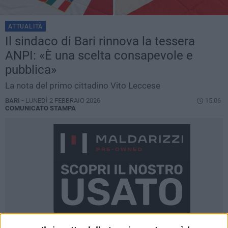
ATTUALITÀ
Il sindaco di Bari rinnova la tessera
ANPI: «È una scelta consapevole e
pubblica»
La nota del primo cittadino Vito Leccese
BARI -
LUNEDÌ 2 FEBBRAIO 2026
15.06
COMUNICATO STAMPA