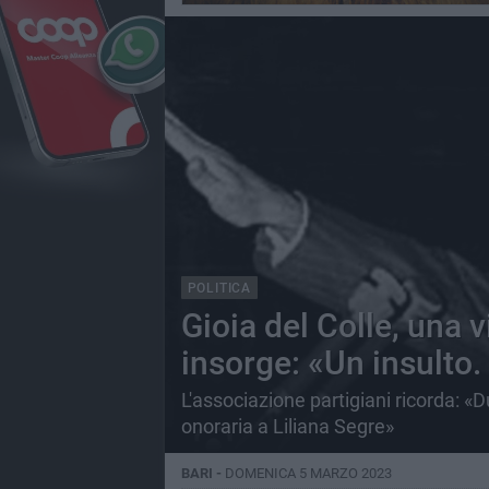
POLITICA
Gioia del Colle, una v
insorge: «Un insulto.
L'associazione partigiani ricorda: «
onoraria a Liliana Segre»
BARI -
DOMENICA 5 MARZO 2023