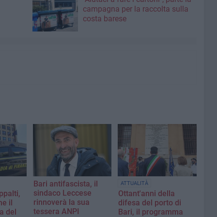
campagna per la raccolta sulla
costa barese
Bari antifascista, il
ATTUALITÀ
sindaco Leccese
palti,
Ottant'anni della
rinnoverà la sua
e il
difesa del porto di
tessera ANPI
a del
Bari, il programma