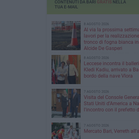
CONTENUTI DA BARI
GRATIS
NELLA
TUA E-MAIL
8 AGOSTO 2026
Al via la prossima settim
lavori per la realizzazione
tronco di fogna bianca in
Alcide De Gasperi
8 AGOSTO 2026
Leccese incontra il baller
Kledi Kadiu, arrivato a Ba
bordo della nave Vlora
7 AGOSTO 2026
Visita del Console Genera
Stati Uniti d’America a Na
l'incontro con il prefetto d
7 AGOSTO 2026
Mercato Bari, Verreth all'