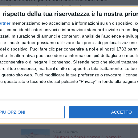
ca Sociale e continuò imperterrito ad essere un
l rispetto della tua riservatezza è la nostra prior
o alla sua dissoluzione, l'Anpi si chiede come
estra, possa assumere la decisione di intitolargli una via,
artner
memorizziamo e/o accediamo a informazioni su un dispositivo, c
ignito della cittadinanza onoraria la senatrice a vita
ali, come identificatori univoci e informazioni standard inviate da un di
zzati, misurazione di annunci e contenuti, analisi dell'audience e svilupp
i e i nostri partner possiamo utilizzare dati precisi di geolocalizzazione 
del dispositivo. Puoi fare clic per consentire a noi e ai nostri 1733 partn
ia del Colle ricostruisce: «Non più tardi di tre anni fa la
critte. In alternativa puoi accedere a informazioni più dettagliate e modif
 il comune di Verona che aveva preso una decisione simile,
acconsentire o di negare il consenso.
Si rende noto che alcuni trattamen
etto personaggio dopo aver previamente concesso alla
e il tuo consenso, ma hai il diritto di opporti a tale trattamento. Le tue
rmando in quell'occasione che "La città di Verona deve fare
 questo sito web. Puoi modificare le tue preferenze o revocare il conse
 vuole, ma non può fare scelte che sono una antitetica
questo sito e facendo clic sul pulsante "Privacy" in fondo alla pagina
ioranza chiediamo pertanto che all'interno della
iscussione più serena sull'opportunità di rinunciare a
dei valori condivisi dell'antifascismo e dell'antirazzismo».
PIÙ OPZIONI
ACCETTO
8 AGOSTO 2026
"Aiutaci a fare i cartoni", parte la