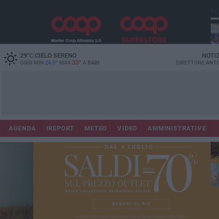
PI
29
°C
CIELO SERENO
NOTI
33°
OGGI MIN
24.5°
MAX
A
BARI
DIRETTORE
ANTO
Lec
Co
AGENDA
IREPORT
METEO
VIDEO
AMMINISTRATIVE
fuo