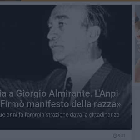
ia a Giorgio Almirante. L'Anpi
 Firmò manifesto della razza»
Due anni fa l'amministrazione dava la cittadinanza
9.51