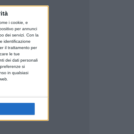
ità
ome i cookie, e
spositivo per annunci
o dei servizi.
Con la
e identificazione
er il trattamento per
icare le tue
ti dei dati personali
 preferenze si
nso in qualsiasi
 web.