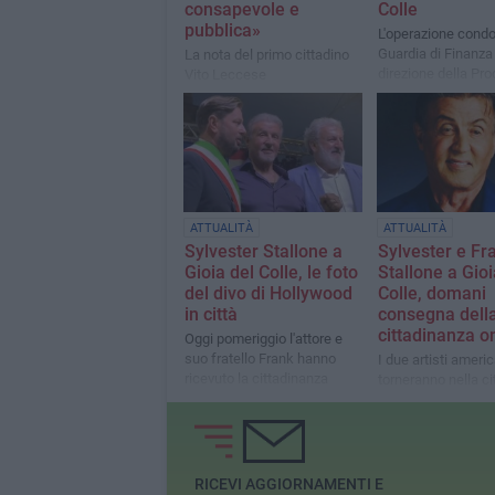
consapevole e
Colle
pubblica»
L'operazione condo
Guardia di Finanza 
La nota del primo cittadino
direzione della Pro
Vito Leccese
Repubblica di Bari
ATTUALITÀ
ATTUALITÀ
Sylvester Stallone a
Sylvester e Fr
Gioia del Colle, le foto
Stallone a Gioi
del divo di Hollywood
Colle, domani
in città
consegna dell
cittadinanza o
Oggi pomeriggio l'attore e
suo fratello Frank hanno
I due artisti americ
ricevuto la cittadinanza
torneranno nella ci
onoraria
loro origini. L'even
in piazza Plebiscit
RICEVI AGGIORNAMENTI E