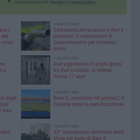
Iscrivendoti accetti i
termini
e la
privacy policy
8 AGOSTO 2026
ana i
Carburante annacquato a Bari e
 del
provincia: il vademecum di
 corso
Consumerismo per chiedere i
danni
7 AGOSTO 2026
ino
Due aggressioni in pochi giorni
ri a
tra Bari e Corato: le vittime
hanno 17 anni
7 AGOSTO 2026
le degli
Serie C, scossone nel girone C: il
poli:
Catania verso la penalizzazione
i Bari
7 AGOSTO 2026
addio
35^ anniversario dell’arrivo della
Vlora nel porto di Bari: il