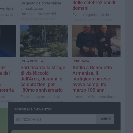
delle celebrazioni di
Un gesto dal forte valore
domani
simbolico per
tta dalla
l'amministrazione del
sotto la
Evento organizzato da
capoluogo regionale
cura della
Comune, Ipsaic, Annpia,
Cgil, Arci e Coordinamento
antifascista
VITA DI CITTÀ
CRONACA
ank
Bari ricorda la strage
Addio a Benedetto
a del
di via Niccolò
Armenise, il
dell'Arca, domani le
partigiano barese
a
celebrazioni per
aveva compiuto
noraria
l'80mo anniversario
marzo 100 anni
ani
Ecco il programma degli
I funerali si terranno domani
ttà delle
eventi organizzati da Anpi e
alle 10.30 nella chiesa di
to pubblico
coordinamento antifascista
Santa Maria della Vittoria
Iscriviti alla Newsletter
o
con l'amministrazione
comunale
Iscriviti