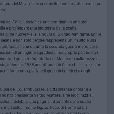
ondatore del Movimento sociale italiano ha fatto scatenare
sta.
oia del Colle. L'associazione partigiani in un duro
olle è profondamente indignata dalla scelta
na di tre nuove vie, alla figura di Giorgio Almirante. L'Anpi
o segnale non solo perché rappresenta un insulto e una
ni antifascisti che durante la seconda guerra mondiale si
sizioni di un regime squadrista, ma proprio perché tra i
irante, il quale fu firmatario del Manifesto sulla razza e
ta, arrivò nel 1938 addirittura a definire che: "Il razzismo
rimenti finiremmo per fare il gioco dei meticci e degli
ioia del Colle tributasse la cittadinanza onoraria a
l nostro presidente Sergio Mattarella "le leggi razziali
chia indelebile, una pagina infamante della nostra
e è indissolubilmente legato. Ecco, di fronte ad un
che anche dopo la guerra non sconfessò mai la sua