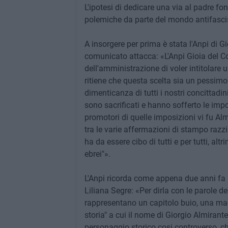
L'ipotesi di dedicare una via al padre f
polemiche da parte del mondo antifasci
A insorgere per prima è stata l'Anpi di Gi
comunicato attacca: «L'Anpi Gioia del C
dell'amministrazione di voler intitolare u
ritiene che questa scelta sia un pessim
dimenticanza di tutti i nostri concittadi
sono sacrificati e hanno sofferto le impo
promotori di quelle imposizioni vi fu Alm
tra le varie affermazioni di stampo razzis
ha da essere cibo di tutti e per tutti, alt
ebrei"».
L'Anpi ricorda come appena due anni fa G
Liliana Segre: «Per dirla con le parole de
rappresentano un capitolo buio, una mac
storia" a cui il nome di Giorgio Almirant
personaggio storico cosi controverso, 