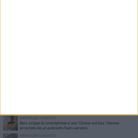
PIÙ LETTI QUESTA SETTIMANA
LUNEDÌ 3 AGOSTO
UEFA Euro 2032, formalizzata la disponibilità dello Stadio San
Nicola. Leccese: «Bari è pronta»
LUNEDÌ 3 AGOSTO
Continua la stagione dei mercati serali a Bari: il calendario di
agosto
LUNEDÌ 3 AGOSTO
"Le Due Bari", un programma diffuso nei Municipi: tutti gli eventi
della settimana
LUNEDÌ 3 AGOSTO
Cambiamenti climatici e salute: il Policlinico di Bari in prima linea
nella ricerca
MERCOLEDÌ 5 AGOSTO
Bari, scippa lo smartphone a una 12enne sul bus: 34enne
arrestato da un poliziotto fuori servizio
MERCOLEDÌ 5 AGOSTO