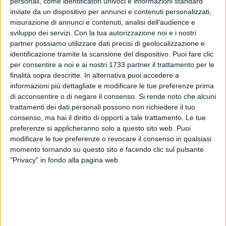
personali, come identificatori univoci e informazioni standard
inviate da un dispositivo per annunci e contenuti personalizzati,
misurazione di annunci e contenuti, analisi dell'audience e
sviluppo dei servizi.
Con la tua autorizzazione noi e i nostri
partner possiamo utilizzare dati precisi di geolocalizzazione e
2
identificazione tramite la scansione del dispositivo. Puoi fare clic
per consentire a noi e ai nostri 1733 partner il trattamento per le
finalità sopra descritte. In alternativa puoi accedere a
informazioni più dettagliate e modificare le tue preferenze prima
Da ieri è ormeggiato al largo di Bari il mega yacht Al Lusail,
di acconsentire o di negare il consenso.
Si rende noto che alcuni
che fa parte della flotta di proprietà dello sceicco Al Thani,
trattamenti dei dati personali possono non richiedere il tuo
fondatore e patron di Al Jazeera, nonché numero uno del
consenso, ma hai il diritto di opporti a tale trattamento. Le tue
Paris Saint-Germain.
preferenze si applicheranno solo a questo sito web. Puoi
modificare le tue preferenze o revocare il consenso in qualsiasi
A bordo viaggiano la famiglia reale del Qatar e lo stesso
momento tornando su questo sito e facendo clic sul pulsante
sceicco Al Thani. L'immagine alla nostra redazione è stata
"Privacy" in fondo alla pagina web.
inviata da un cittadino, a cui non è passata inosservata la
mega imbarcazione passeggiando sul lungomare Nazario
Sauro.
Si stima che lo yacht extra lusso di Al Thani valga non meno