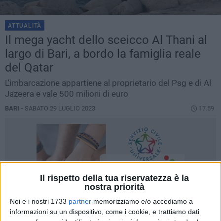
ATTUALITÀ
Il mega yacht dello sceicco Al Thani al
largo di Bari, a bordo la famiglia reale
del Qatar
L'imbarcazione appartiene al proprietario del Psg e di Al
Jazeera e vale 500 milioni di euro
BARI -
SABATO 29 LUGLIO 2023
17.59
Il rispetto della tua riservatezza è la
nostra priorità
Noi e i nostri 1733
partner
memorizziamo e/o accediamo a
informazioni su un dispositivo, come i cookie, e trattiamo dati