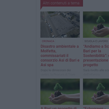
Altri contenuti a tema
CRONACA
SCUOLA E LAVORO
Disastro ambientale a
“Andiamo a Sc
Molfetta,
Bari per la
commissariati il
Sostenibilità”: 
consorzio Asi di Bari e
presentazione 
Asi spa
progetto
Dopo le dimissioni dei
Sarà rivolto alle sc
vertici, la Procura di Trani
dell'Infanzia
revoca le richieste di misure
cautelari. Sequestrati beni
per 100 milioni di euro
A Bari un progetto di
“Echogreen -