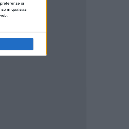
 preferenze si
nso in qualsiasi
 web.