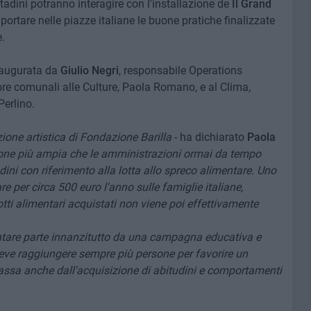
adini potranno interagire con l'installazione de
Il Grand
 portare nelle piazze italiane le buone pratiche finalizzate
.
inaugurata da
Giulio Negri
, responsabile Operations
ore comunali alle Culture, Paola Romano, e al Clima,
Perlino.
zione artistica di Fondazione Barilla
- ha dichiarato
Paola
sione più ampia che le amministrazioni ormai da tempo
ini con riferimento alla lotta allo spreco alimentare. Uno
re per circa 500 euro l'anno sulle famiglie italiane,
tti alimentari acquistati non viene poi effettivamente
ntare parte innanzitutto da una campagna educativa e
, deve raggiungere sempre più persone per favorire un
assa anche dall'acquisizione di abitudini e comportamenti