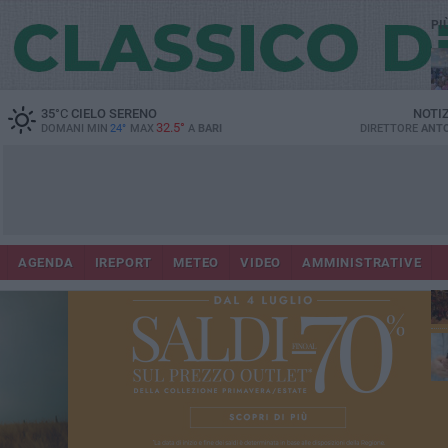
PI
35
°C
CIELO SERENO
NOTI
32.5°
DOMANI MIN
24°
MAX
A
BARI
DIRETTORE
ANTO
Lec
Co
AGENDA
IREPORT
METEO
VIDEO
AMMINISTRATIVE
fuo