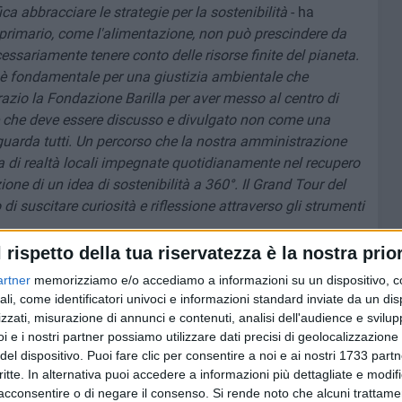
a abbracciare le strategie per la sostenibilità
- ha
primario, come l'alimentazione, non può prescindere da
essariamente tenere conto delle risorse finite del pianeta.
, è fondamentale per una giustizia ambientale che
razio la Fondazione Barilla per aver messo al centro di
 che deve essere discusso e divulgato non come una
uarda tutti. Un percorso che la nostra amministrazione
a di realtà locali impegnate quotidianamente nel recupero
ione di un idea di sostenibilità a 360°.
Il Grand Tour del
di suscitare curiosità e riflessione attraverso gli strumenti
l rispetto della tua riservatezza è la nostra prior
in media 554 grammi di cibo a persona, secondo il
artner
memorizziamo e/o accediamo a informazioni su un dispositivo, c
Il Caso Italia 2026, diffuso in occasione della Giornata
ali, come identificatori univoci e informazioni standard inviate da un di
limentare.
zzati, misurazione di annunci e contenuti, analisi dell'audience e svilupp
 spreco supera 5 milioni di tonnellate ogni anno, per un
i e i nostri partner possiamo utilizzare dati precisi di geolocalizzazione 
fida quotidiana che riguarda tutte le famiglie e che diventa
del dispositivo. Puoi fare clic per consentire a noi e ai nostri 1733 partn
critte. In alternativa puoi accedere a informazioni più dettagliate e modif
dove lo spreco domestico supera la media nazionale.
acconsentire o di negare il consenso.
Si rende noto che alcuni trattamen