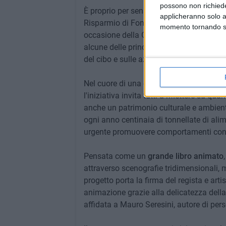
possono non richieder
È proprio per sensibilizzare cittadini e 
applicheranno solo a
Risparmio di Fondazione Barilla: l'inizia
momento tornando su 
occasione della Giornata nazionale di p
alcune delle principali piazze italiane
del cibo e sulle azioni quotidiane che po
Nel cuore di una città come Bari, profo
l'iniziativa invita tutti a riflettere su 
anche un patrimonio culturale e ambienta
ogni anno centinaia di tonnellate di ali
urgente promuovere comportamenti cons
Pensata come un
grande libro animato
attraverso scenografie tridimensionali,
progetto porta la firma del regista e artis
animazione grazie alla delicatezza della 
affidata a Mauro Seresini, autore di pe