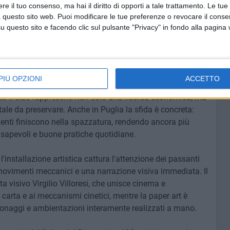
e il tuo consenso, ma hai il diritto di opporti a tale trattamento. Le tue
famiglie su questi temi che nasce Il Grand Tour del Libro del
 questo sito web. Puoi modificare le tue preferenze o revocare il conse
tiva itinerante, partita nelle scorse settimane a Roma in
questo sito e facendo clic sul pulsante "Privacy" in fondo alla pagina
revenzione dello spreco alimentare, sta attraversando
 per promuovere una maggiore consapevolezza sul valore
ssono contribuire a ridurre gli sprechi.
PIÙ OPZIONI
ACCETTO
ndamente legata alla cultura gastronomica mediterranea,
quanto il cibo rappresenti non solo una risorsa economica, ma
le da preservare. Anche in Puglia la sfida è concreta:
menti finiscono nella spazzatura, rendendo ancora più
apevoli e buone pratiche quotidiane.
, l'installazione artistica cattura l'attenzione dei passanti
 movimenti meccanici e una narrazione visiva immediata. Il
ta visivo Virgilio Villoresi, che unisce cinema e
carta e ai meccanismi cinetici, mentre la paper art è
rsonaggi e ambientazioni interamente realizzati a mano.