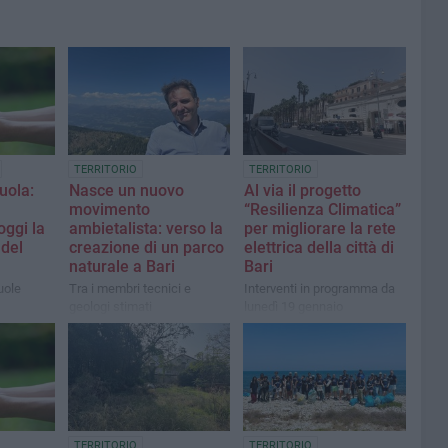
TERRITORIO
TERRITORIO
uola:
Nasce un nuovo
Al via il progetto
movimento
“Resilienza Climatica”
oggi la
ambietalista: verso la
per migliorare la rete
del
creazione di un parco
elettrica della città di
naturale a Bari
Bari
uole
Tra i membri tecnici e
Interventi in programma da
geologi stimati
lunedì 19 gennaio
TERRITORIO
TERRITORIO