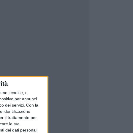
ità
ome i cookie, e
spositivo per annunci
o dei servizi.
Con la
e identificazione
er il trattamento per
icare le tue
ti dei dati personali