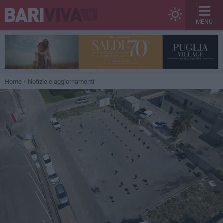
MENU
Home
Notizie e aggiornamenti