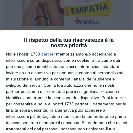
Il rispetto della tua riservatezza è la
A cura di
nostra priorità
NICOLA MICCIONE
Noi e i nostri 1733
partner
memorizziamo e/o accediamo a
informazioni su un dispositivo, come i cookie, e trattiamo dati
personali, come identificatori univoci e informazioni standard
Una falda acquifera «consapevolmente» inquinata. Un
inviate da un dispositivo per annunci e contenuti personalizzati,
sottosuolo impregnato di arsenico, zinco, cadmio, nichel. Un
misurazione di annunci e contenuti, analisi dell'audience e
disastro ambientale compiuto con l'utilizzo di pozzi
sviluppo dei servizi.
Con la tua autorizzazione noi e i nostri
disperdenti abusivi, che drenavano gli scarichi della
zona
partner possiamo utilizzare dati precisi di geolocalizzazione e
identificazione tramite la scansione del dispositivo. Puoi fare clic
industriale di Molfetta
nella falda causando un
per consentire a noi e ai nostri 1733 partner il trattamento per le
inquinamento che «non potrà essere eliminato».
finalità sopra descritte. In alternativa puoi accedere a
informazioni più dettagliate e modificare le tue preferenze prima
Per ciò la giudice per le indagini preliminari del
Tribunale di
di acconsentire o di negare il consenso.
Si rende noto che alcuni
Trani, Lucia Altamura
, ha disposto il commissariamento
trattamenti dei dati personali possono non richiedere il tuo