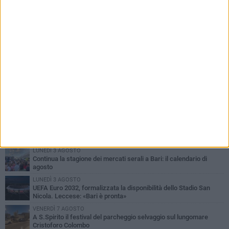
PIÙ LETTI QUESTA SETTIMANA
LUNEDÌ 3 AGOSTO
Continua la stagione dei mercati serali a Bari: il calendario di
agosto
LUNEDÌ 3 AGOSTO
UEFA Euro 2032, formalizzata la disponibilità dello Stadio San
Nicola. Leccese: «Bari è pronta»
VENERDÌ 7 AGOSTO
A S.Spirito il festival del parcheggio selvaggio sul lungomare
Cristoforo Colombo