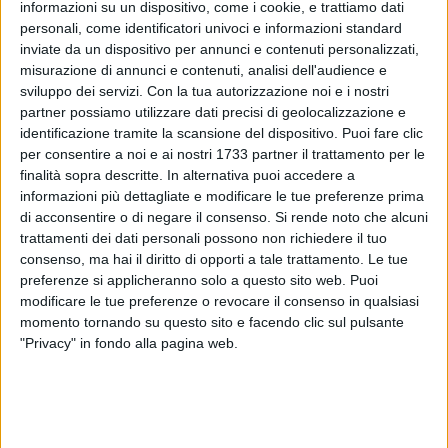
informazioni su un dispositivo, come i cookie, e trattiamo dati
personali, come identificatori univoci e informazioni standard
inviate da un dispositivo per annunci e contenuti personalizzati,
misurazione di annunci e contenuti, analisi dell'audience e
4
sviluppo dei servizi.
Con la tua autorizzazione noi e i nostri
partner possiamo utilizzare dati precisi di geolocalizzazione e
identificazione tramite la scansione del dispositivo. Puoi fare clic
per consentire a noi e ai nostri 1733 partner il trattamento per le
Il sindaco di Bari Vito Leccese esprime il cordoglio suo e
finalità sopra descritte. In alternativa puoi accedere a
della città di Bari per la scomparsa del prof. Luigi Di Comite,
informazioni più dettagliate e modificare le tue preferenze prima
professore emerito, già ordinario di Demografia e preside di
di acconsentire o di negare il consenso.
Si rende noto che alcuni
Scienze Politiche dell'Università degli studi di Bari "Aldo
trattamenti dei dati personali possono non richiedere il tuo
Moro".
consenso, ma hai il diritto di opporti a tale trattamento. Le tue
preferenze si applicheranno solo a questo sito web. Puoi
modificare le tue preferenze o revocare il consenso in qualsiasi
«La scomparsa del professor Di Comite rappresenta una
momento tornando su questo sito e facendo clic sul pulsante
perdita significativa per la comunità accademica e per
"Privacy" in fondo alla pagina web.
l'intera città – ha commentato il sindaco Leccese -. Studioso
e docente autorevole, ha contribuito per decenni alla
formazione di generazioni di studenti, lasciando un segno
profondo nel campo della demografia e nelle scienze