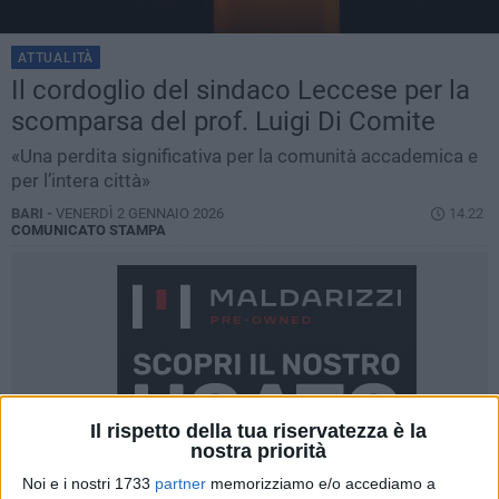
ATTUALITÀ
Il cordoglio del sindaco Leccese per la
scomparsa del prof. Luigi Di Comite
«Una perdita significativa per la comunità accademica e
per l’intera città»
BARI -
VENERDÌ 2 GENNAIO 2026
14.22
COMUNICATO STAMPA
Il rispetto della tua riservatezza è la
nostra priorità
Noi e i nostri 1733
partner
memorizziamo e/o accediamo a