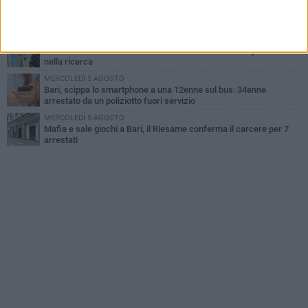
LUNEDÌ 3 AGOSTO
"Le Due Bari", un programma diffuso nei Municipi: tutti gli eventi
della settimana
LUNEDÌ 3 AGOSTO
Cambiamenti climatici e salute: il Policlinico di Bari in prima linea
nella ricerca
MERCOLEDÌ 5 AGOSTO
Bari, scippa lo smartphone a una 12enne sul bus: 34enne
arrestato da un poliziotto fuori servizio
MERCOLEDÌ 5 AGOSTO
Mafia e sale giochi a Bari, il Riesame conferma il carcere per 7
arrestati