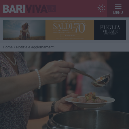
MENU
Home
Notizie e aggiornamenti