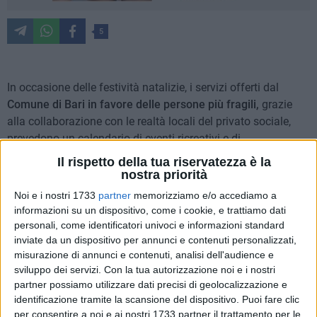
5
In occasione delle festività natalizie, i servizi offerti dal
Comune di Bari in favore delle persone più fragili,
grazie
alla collaborazione con le realtà locali del privato sociale,
prevedono un calendario di eventi ricreativi e di
socializzazione organizzati per allietare i giorni di festa.
Il rispetto della tua riservatezza è la
"Anche durante queste festività natalizie - commenta
nostra priorità
l'assessora alla Giustizia e al Benessere sociale e ai Diritti
Noi e i nostri 1733
partner
memorizziamo e/o accediamo a
civili Elisabetta Vaccarella - con il prezioso sostegno delle
informazioni su un dispositivo, come i cookie, e trattiamo dati
realtà associative del nostro territorio, abbiamo
personali, come identificatori univoci e informazioni standard
programmato, accanto ai servizi ordinari, dei momenti di
inviate da un dispositivo per annunci e contenuti personalizzati,
misurazione di annunci e contenuti, analisi dell'audience e
svago e socialità dedicati alle persone più vulnerabili, con
sviluppo dei servizi.
Con la tua autorizzazione noi e i nostri
l'auspicio che, per qualche ora, anche loro possano respirare
partner possiamo utilizzare dati precisi di geolocalizzazione e
un'aria di festa. Come sempre, un ringraziamento speciale va
identificazione tramite la scansione del dispositivo. Puoi fare clic
a quanti scelgono di dedicare tempo ed energie a chi è solo e
per consentire a noi e ai nostri 1733 partner il trattamento per le