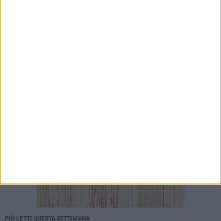
Amtab, ripristinata fermata di via Peucetia
6 AGOSTO 2026
Utilizzo stadio San Nicola: accordo tra SSC
Bari e Comune per tre mesi
PIÙ LETTI QUESTA SETTIMANA