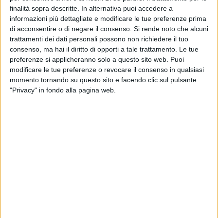
in difficoltà anche nelle giornate tradizionalmente riservate
finalità sopra descritte. In alternativa puoi accedere a
agli affetti più cari. La solidarietà, la cura, l'attenzione, sono
informazioni più dettagliate e modificare le tue preferenze prima
valori fondamentali per rafforzare il senso di comunità".
di acconsentire o di negare il consenso.
Si rende noto che alcuni
trattamenti dei dati personali possono non richiedere il tuo
consenso, ma hai il diritto di opporti a tale trattamento. Le tue
Centro polivalente AREA 51:pranzi e cene solidali
preferenze si applicheranno solo a questo sito web. Puoi
Mercoledì 24 dicembre
modificare le tue preferenze o revocare il consenso in qualsiasi
· Pranzo
momento tornando su questo sito e facendo clic sul pulsante
Pasta con pesto alla genovese, gratins al formaggio e
"Privacy" in fondo alla pagina web.
insalata (con pane), frutta.
· Cena
Frittelle al baccalà, risotto ai frutti di mare, hamburger di
merluzzo con insalata mista (con pane), frutta e panettone.
Giovedì 25 dicembre
· Pranzo
Pettole alla pizzaiola e sgagliozze, orecchiette alla
bolognese, fusi di pollo e patate (con pane), frutta e
panettone.
· Cena