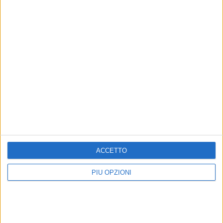
7 AGOSTO 2026
Leccese: "Guardiamo oltre il cantiere, stiamo
costruendo la via Manzoni di domani"
ACCETTO
PIÙ OPZIONI