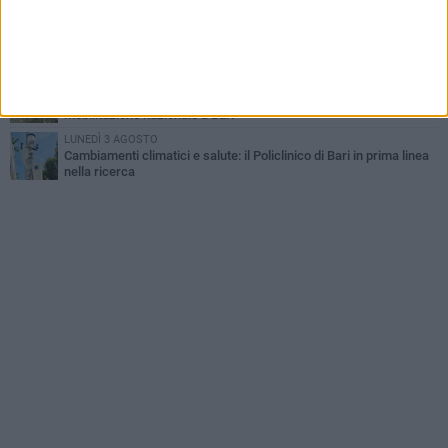
della settimana
VENERDÌ 31 LUGLIO
Al via l'89ª Campionaria Internazionale della Fiera del Levante di
Bari: presente Giorgia Meloni
GIOVEDÌ 30 LUGLIO
Crisi dell’olio, gli olivicoltori tornano in piazza: grande
mobilitazione nazionale a Bari
LUNEDÌ 3 AGOSTO
Cambiamenti climatici e salute: il Policlinico di Bari in prima linea
nella ricerca