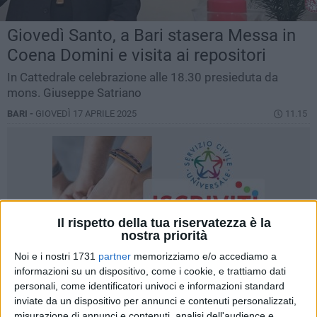
Giovedì Santo, a Bari stasera Messa in
Coena Domini e visita ai repositori
In Cattedrale celebrazione alle 18.30 presieduta da
mons. Giuseppe Satriano
BARI -
GIOVEDÌ 17 APRILE 2025
11.15
Il rispetto della tua riservatezza è la
nostra priorità
Noi e i nostri 1731
partner
memorizziamo e/o accediamo a
informazioni su un dispositivo, come i cookie, e trattiamo dati
personali, come identificatori univoci e informazioni standard
inviate da un dispositivo per annunci e contenuti personalizzati,
misurazione di annunci e contenuti, analisi dell'audience e