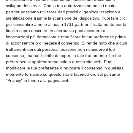
sviluppo dei servizi.
Con la tua autorizzazione noi e i nostri
6
A cura di
partner possiamo utilizzare dati precisi di geolocalizzazione e
GIANLUCA BATTISTA
identificazione tramite la scansione del dispositivo. Puoi fare clic
per consentire a noi e ai nostri 1731 partner il trattamento per le
finalità sopra descritte. In alternativa puoi accedere a
informazioni più dettagliate e modificare le tue preferenze prima
Inizia in tutta l'
Arcidiocesi di Bari-Bitonto
l'intensissimo
di acconsentire o di negare il consenso.
Si rende noto che alcuni
Triduo Pasquale.
Ciascuna parrocchia celebra stasera la
trattamenti dei dati personali possono non richiedere il tuo
Messa in Coena Domini che ripercorre l'Ultima Cena di
consenso, ma hai il diritto di opporti a tale trattamento. Le tue
Nostro Signore Gesù Cristo.
preferenze si applicheranno solo a questo sito web. Puoi
modificare le tue preferenze o revocare il consenso in qualsiasi
Migliaia di fedeli prenderanno parte alle funzioni religiose
momento tornando su questo sito e facendo clic sul pulsante
"Privacy" in fondo alla pagina web.
che comprendono al loro interno il rito della "lavanda dei
piedi". Come ricorda Famiglia Cristiana
«il Vangelo di
Giovanni, al capitolo 13, racconta l'episodio della lavanda
dei piedi (nella foto in alto, l'opera del Tintoretto, La lavanda
dei piedi, 1548 – 1549, olio su tela, Madrid, Museo del
Prado). Gesù, scrive l'evangelista, "avendo amato i suoi che
erano nel mondo, li amò sino alla fine", e mentre il diavolo
già aveva messo nel cuore di Giuda Iscariota, il proposito di