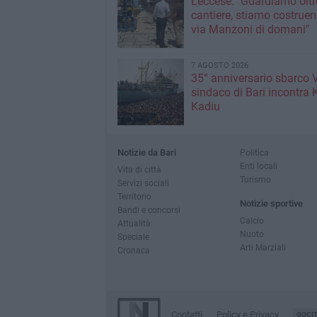
Leccese: "Guardiamo oltre
cantiere, stiamo costruen
via Manzoni di domani"
7 AGOSTO 2026
35° anniversario sbarco Vl
sindaco di Bari incontra 
Kadiu
Notizie da Bari
Politica
Enti locali
Vita di città
Turismo
Servizi sociali
Territorio
Notizie sportive
Bandi e concorsi
Calcio
Attualità
Nuoto
Speciale
Arti Marziali
Cronaca
Contatti
Policy e Privacy
GOCI