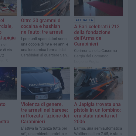
el
Oltre 30 grammi di
ATTUALITÀ
ciale,
cocaina e hashish
A Bari celebrati i 212
o
nell'auto: tre arresti
della fondazione
 Japigia
dell'Arma dei
I presunti spacciatori sono
Carabinieri
una coppia di 49 e 44 anni e
i nel
una loro amica fermati dai
 di via
Cerimonia nella Caserma
Carabinieri al quartiere San
 72
Bergia del Comando
Paolo
ga, 5
Legione Puglia
e
ato
Violenza di genere,
A Japigia trovata una
tre arresti nel barese:
pistola in un tombino:
rafforzata l’azione dei
era stata rubata nel
astra
Carabinieri
2006
E' attiva la "Stanza tutta per
L'arma, una semiautomatica
sé", un ambiente protetto e
Walther calibro 7.65, è stata