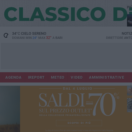
PI
Lec
34
°C
CIELO SERENO
NOTI
32°
DOMANI MIN
24°
MAX
A
BARI
DIRETTORE
ANTO
AGENDA
IREPORT
METEO
VIDEO
AMMINISTRATIVE
ri
fuo