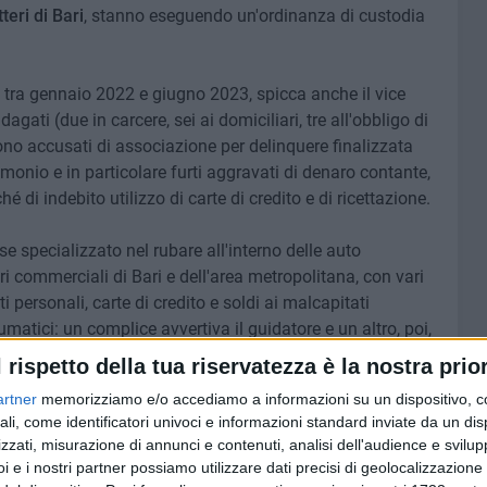
teri di Bari
, stanno eseguendo un'ordinanza di custodia
o tra gennaio 2022 e giugno 2023, spicca anche il vice
ndagati (due in carcere, sei ai domiciliari, tre all'obbligo di
sono accusati di associazione per delinquere finalizzata
imonio e in particolare furti aggravati di denaro contante,
hé di indebito utilizzo di carte di credito e di ricettazione.
sse specializzato nel rubare all'interno delle auto
ri commerciali di Bari e dell'area metropolitana, con vari
ti personali, carte di credito e soldi ai malcapitati
atici: un complice avvertiva il guidatore e un altro, poi,
ell'abitacolo. Nella banda ci sono
sette fratelli, due nipoti
l rispetto della tua riservatezza è la nostra prior
artner
memorizziamo e/o accediamo a informazioni su un dispositivo, c
ali, come identificatori univoci e informazioni standard inviate da un di
ericolosa consorteria criminale, composta da più uomini»,
zzati, misurazione di annunci e contenuti, analisi dell'audience e svilupp
iti da un vincolo parentale in quanto appartenenti alla
i e i nostri partner possiamo utilizzare dati precisi di geolocalizzazione 
 storicamente connessa a vicissitudini criminali per delitti