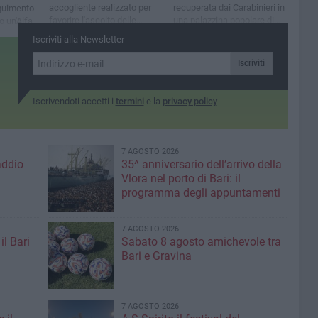
accogliente realizzato per
recuperata dai Carabinieri in
guimento
favorire l'ascolto delle
una palazzina popolare di
o un'Alfa
donne e dei minori
via Caldarola
terminato
Iscriviti alla Newsletter
 Buozzi
Iscriviti
Iscrivendoti accetti i
termini
e la
privacy policy
7 AGOSTO 2026
addio
35^ anniversario dell’arrivo della
Vlora nel porto di Bari: il
programma degli appuntamenti
7 AGOSTO 2026
il Bari
Sabato 8 agosto amichevole tra
Bari e Gravina
7 AGOSTO 2026