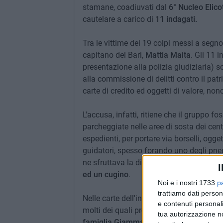
stamane, coadiuvati dal
6° Nucleo Elicot
cautelare a carico di
11 indagati.
Tra le vittime dei 19 colpi messi a segn
capitano del Bari,
Mattia Maita
. Gli 11 i
presentazione alla polizia giudiziaria) 
alla commissione di delitti contro il patr
carte di credito ed oggetti di valore, nonc
L'accusa, infatti, ritiene che il gruppo fo
parcheggiate nelle aree di sosta dei cent
espedienti, per portare via borselli, ogget
guidatori, spesso forando uno degli pneum
ne sfruttava la distrazione per entrare n
I
ed un cugino
.
Noi e i nostri 1733
p
trattiamo dati person
Nelle carte dell'inchiesta si parla di «p
e contenuti personali
molti dei quali pregiudicati, «tra loro un
tua autorizzazione no
famiglia Giammaria
, nota a Bari perché