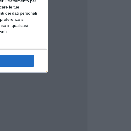
er il trattamento per
icare le tue
ti dei dati personali
 preferenze si
nso in qualsiasi
 web.