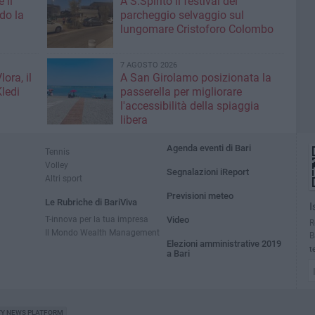
 il
A S.Spirito il festival del
do la
parcheggio selvaggio sul
lungomare Cristoforo Colombo
7 AGOSTO 2026
ora, il
A San Girolamo posizionata la
Kledi
passerella per migliorare
l'accessibilità della spiaggia
libera
Agenda eventi di Bari
Tennis
Volley
Segnalazioni iReport
Altri sport
Previsioni meteo
Le Rubriche di BariViva
I
T-innova per la tua impresa
Video
R
Il Mondo Wealth Management
B
Elezioni amministrative 2019
t
a Bari
TY NEWS PLATFORM