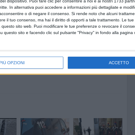
del dispositivo. Puoi fare clic per consentire a noi e ai nostri 1733 partn
critte. In alternativa puoi accedere a informazioni più dettagliate e modif
acconsentire o di negare il consenso.
Si rende noto che alcuni trattamen
e il tuo consenso, ma hai il diritto di opporti a tale trattamento. Le tue
 questo sito web. Puoi modificare le tue preferenze o revocare il conse
questo sito e facendo clic sul pulsante "Privacy" in fondo alla pagina
7 AGOSTO 2026
giorni
Visita del Console Generale degli
me
Stati Uniti d’America a Napoli:
l'incontro con il prefetto di Bari
PIÙ OPZIONI
ACCETTO