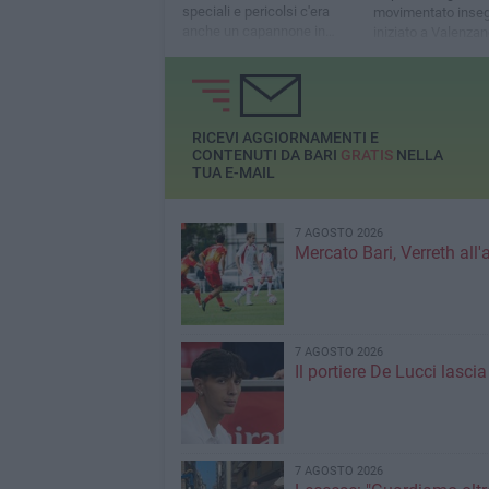
speciali e pericolsi c'era
movimentato inse
anche un capannone in
iniziato a Valenzan
disuso in via Columbo
Romeo Stelvio ha 
la sua corsa in via
RICEVI AGGIORNAMENTI E
CONTENUTI DA BARI
GRATIS
NELLA
TUA E-MAIL
7 AGOSTO 2026
Mercato Bari, Verreth all'
7 AGOSTO 2026
Il portiere De Lucci lascia 
7 AGOSTO 2026