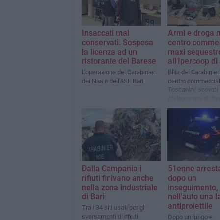
Insaccati mal
Armi e droga n
conservati. Sospesa
centro commer
la licenza ad un
maxi sequestr
ristorante del Barese
all'Ipercoop di
L'operazione dei Carabinieri
Blitz dei Carabinier
dei Nas e dell'ASL Bari
centro commerciale
Toscanini: scovati
chilogrammi di dro
pistole e numeros
munizioni
Dalla Campania i
51enne arrest
rifiuti finivano anche
dopo un
nella zona industriale
inseguimento,
di Bari
nell'auto una l
antiproiettile
Tra i 34 siti usati per gli
sversamenti di rifiuti
Dopo un lungo e