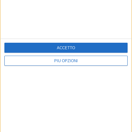
· contribuire al raggiungimento dell'obiettivo nazionale del
70% della popolazione con competenze digitali di base entro
il 2026.
8 AGOSTO 2026
Amichevole, Bari-Gravina finisce 2-0
ACCETTO
8 AGOSTO 2026
PIÙ OPZIONI
Gomez e Butic si presentano ai baresi