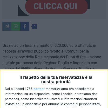
3
Grazie ad un finanziamento di 520.000 euro ottenuto in
risposta all'avviso pubblico rivolto ai Comuni per la
realizzazione della Rete regionale dei Punti di facilitazione
digitale promosso dalla Regione Puglia e finanziato con
risorse del PNRR - Piano Nazionale Ripresa e Resilienza -
Misura 1.7.2 "Reti di facilitazione digitale", il Comune di Bari
Il rispetto della tua riservatezza è la
si appresta ad attivare in città una rete di punti di
nostra priorità
facilitazione digitale finalizzata all'accrescimento delle
Noi e i nostri 1733
partner
memorizziamo e/o accediamo a
competenze digitali di base della popolazione e al contrasto
informazioni su un dispositivo, come i cookie, e trattiamo dati
al digital divide.
personali, come identificatori univoci e informazioni standard
inviate da un dispositivo per annunci e contenuti personalizzati,