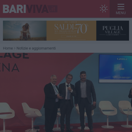
MENU
Home
Notizie e aggiornamenti