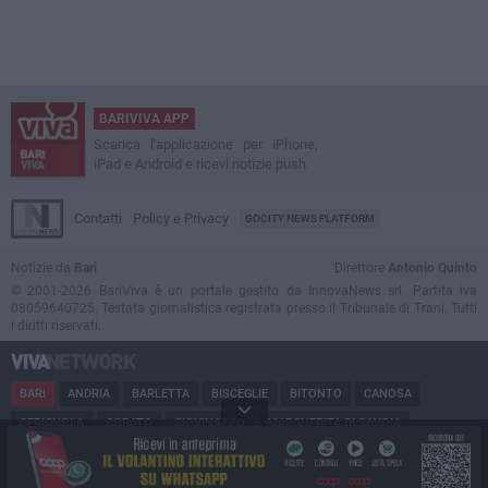
BARIVIVA APP
Scarica l'applicazione per iPhone,
iPad e Android e ricevi notizie push
Contatti
Policy e Privacy
GOCITY NEWS PLATFORM
Notizie da
Bari
Direttore
Antonio Quinto
© 2001-2026 BariViva è un portale gestito da InnovaNews srl. Partita iva
08059640725. Testata giornalistica registrata presso il Tribunale di Trani. Tutti
i diritti riservati.
BARI
ANDRIA
BARLETTA
BISCEGLIE
BITONTO
CANOSA
CERIGNOLA
CORATO
GIOVINAZZO
MARGHERITA DI SAVOIA
MINERVINO
MODUGNO
MOLFETTA
PUGLIA
RUVO
SAN FERDINANDO
SPINAZZOLA
TERLIZZI
TRANI
TRINITAPOLI