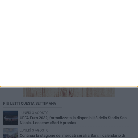
bossoli non si trovano
PIÙ LETTI QUESTA SETTIMANA
LUNEDÌ 3 AGOSTO
UEFA Euro 2032, formalizzata la disponibilità dello Stadio San
Nicola. Leccese: «Bari è pronta»
LUNEDÌ 3 AGOSTO
Continua la stagione dei mercati serali a Bari: il calendario di