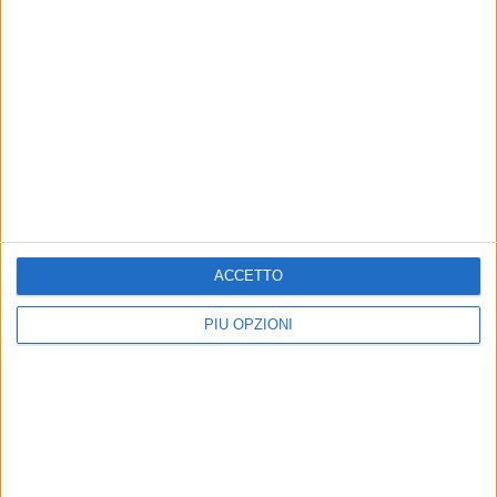
ACCETTO
PIÙ OPZIONI
Altri contenuti a tema