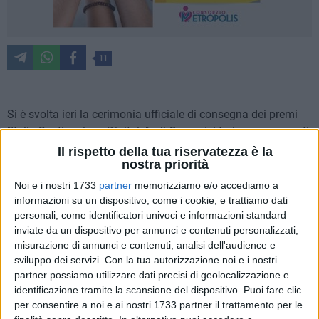
11
Si è svolta ieri la cerimonia ufficiale di consegna dei premi
"Italia Destinazione Digitale", gli Oscar del turismo assegnati
da The Data Appeal Company - Gruppo Almawave all'interno
Il rispetto della tua riservatezza è la
nostra priorità
del TTG Travel Experience, la manifestazione italiana di
riferimento per la promozione del turismo mondiale che ha
Noi e i nostri 1733
partner
memorizziamo e/o accediamo a
preso avvio ieri a Rimini.
informazioni su un dispositivo, come i cookie, e trattiamo dati
personali, come identificatori univoci e informazioni standard
inviate da un dispositivo per annunci e contenuti personalizzati,
Il premio, ideato nel 2016, è giunto alla sua ottava edizione e
misurazione di annunci e contenuti, analisi dell'audience e
viene assegnato alle Regioni e alle destinazioni turistiche
sviluppo dei servizi.
Con la tua autorizzazione noi e i nostri
che hanno registrato le migliori performance online,
partner possiamo utilizzare dati precisi di geolocalizzazione e
distinguendosi agli occhi di turisti e visitatori in termini di
identificazione tramite la scansione del dispositivo. Puoi fare clic
percezione online, con particolare riguardo all'offerta
per consentire a noi e ai nostri 1733 partner il trattamento per le