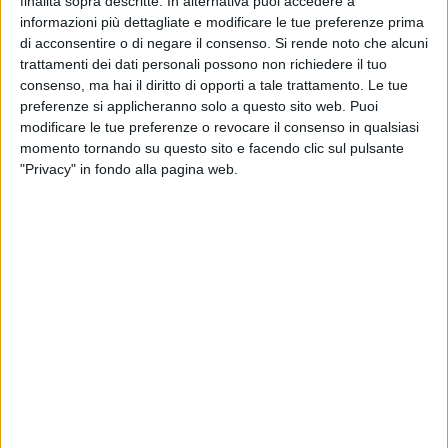
complessiva e alla qualità di ospitalità, servizi ed esperienza.
finalità sopra descritte. In alternativa puoi accedere a
informazioni più dettagliate e modificare le tue preferenze prima
di acconsentire o di negare il consenso.
Si rende noto che alcuni
La classifica è basata sull'analisi di milioni di contenuti
trattamenti dei dati personali possono non richiedere il tuo
pubblicati online, relativi a migliaia di punti di interesse su
consenso, ma hai il diritto di opporti a tale trattamento. Le tue
tutto il territorio italiano. Le classifiche vengono stilate per
preferenze si applicheranno solo a questo sito web. Puoi
ciascun premio in base ai dati, ai commenti e alle recensioni
modificare le tue preferenze o revocare il consenso in qualsiasi
raccolti sul web e analizzati dagli algoritmi e dall'Intelligenza
momento tornando su questo sito e facendo clic sul pulsante
Artificiale di The Data Appeal Company - Gruppo Almawave,
"Privacy" in fondo alla pagina web.
e sulla base degli indici proprietari dell'azienda.
Nel dettaglio, si parla di 40 milioni di "tracce digitali", che
hanno consentito di monitorare ed esaminare ben 876 mila
punti di interesse turistico, storico e culturale, nonché
strutture ricettive, affitti brevi, locali e attività ristorative. Il
periodo di riferimento è quello compreso tra il primo
settembre 2022 e il 31 agosto 2023.
Tramite questi ampi approfondimenti gli organizzatori sono
in grado di restituire un'immagine completa della percezione