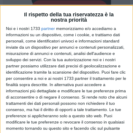
Il rispetto della tua riservatezza è la
nostra priorità
Noi e i nostri 1733
partner
memorizziamo e/o accediamo a
informazioni su un dispositivo, come i cookie, e trattiamo dati
35
personali, come identificatori univoci e informazioni standard
inviate da un dispositivo per annunci e contenuti personalizzati,
misurazione di annunci e contenuti, analisi dell'audience e
Sempre più grandi e importanti gli eventi che organizza il
sviluppo dei servizi.
Con la tua autorizzazione noi e i nostri
megastore Feltrinelli di Bari centro, sito in via Melo. Tanto
partner possiamo utilizzare dati precisi di geolocalizzazione e
grandi da creare più di un disagio alla viabilità nel quartiere
identificazione tramite la scansione del dispositivo. Puoi fare clic
per consentire a noi e ai nostri 1733 partner il trattamento per le
murattiano per via dell'enorme concentrazione di persone nei
finalità sopra descritte. In alternativa puoi accedere a
pressi del punto vendita.
informazioni più dettagliate e modificare le tue preferenze prima
di acconsentire o di negare il consenso.
Si rende noto che alcuni
Nelle scorse settimane l'assessore cittadino allo Sviluppo
trattamenti dei dati personali possono non richiedere il tuo
economico Carla Palone ha scritto ai responsabili dello store
consenso, ma hai il diritto di opporti a tale trattamento. Le tue
LaFeltrinelli per segnalare la necessità di migliorare
preferenze si applicheranno solo a questo sito web. Puoi
l'organizzazione degli eventi pubblici. Nonostante il supporto
modificare le tue preferenze o revocare il consenso in qualsiasi
momento tornando su questo sito e facendo clic sul pulsante
organizzativo prestato dall'amministrazione comunale,