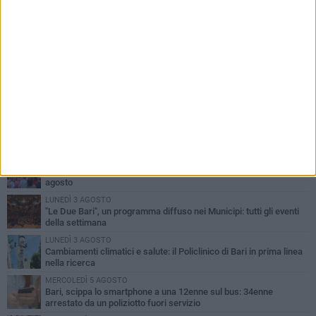
PIÙ LETTI QUESTA SETTIMANA
LUNEDÌ 3 AGOSTO
UEFA Euro 2032, formalizzata la disponibilità dello Stadio San
Nicola. Leccese: «Bari è pronta»
LUNEDÌ 3 AGOSTO
Continua la stagione dei mercati serali a Bari: il calendario di
agosto
LUNEDÌ 3 AGOSTO
"Le Due Bari", un programma diffuso nei Municipi: tutti gli eventi
della settimana
LUNEDÌ 3 AGOSTO
Cambiamenti climatici e salute: il Policlinico di Bari in prima linea
nella ricerca
MERCOLEDÌ 5 AGOSTO
Bari, scippa lo smartphone a una 12enne sul bus: 34enne
arrestato da un poliziotto fuori servizio