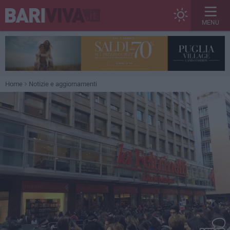
MENU
Home
Notizie e aggiornamenti