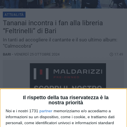
ATTUALITÀ
Tananai incontra i fan alla libreria
“Feltrinelli” di Bari
In tanti ad accogliere il cantante e il suo ultimo album:
“Calmocobra”
BARI -
VENERDÌ 25 OTTOBRE 2024
17.49
Il rispetto della tua riservatezza è la
nostra priorità
Noi e i nostri 1731
partner
memorizziamo e/o accediamo a
informazioni su un dispositivo, come i cookie, e trattiamo dati
personali, come identificatori univoci e informazioni standard