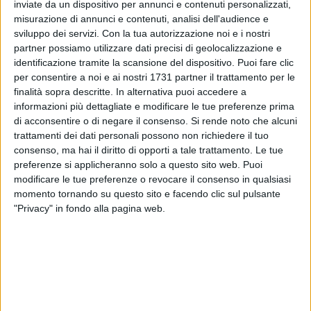
inviate da un dispositivo per annunci e contenuti personalizzati,
misurazione di annunci e contenuti, analisi dell'audience e
sviluppo dei servizi.
Con la tua autorizzazione noi e i nostri
11
partner possiamo utilizzare dati precisi di geolocalizzazione e
A cura di
REDAZIONE
identificazione tramite la scansione del dispositivo. Puoi fare clic
per consentire a noi e ai nostri 1731 partner il trattamento per le
finalità sopra descritte. In alternativa puoi accedere a
informazioni più dettagliate e modificare le tue preferenze prima
C'è un fiume di fan in questo momento ad accogliere il
di acconsentire o di negare il consenso.
Si rende noto che alcuni
cantante
Tananai
che, dalle 17 di questo pomeriggio, è
trattamenti dei dati personali possono non richiedere il tuo
arrivato a Bari per il firma copie del suo ultimo album
consenso, ma hai il diritto di opporti a tale trattamento. Le tue
"
Calmocobra
" in programma all'interno della
libreria
preferenze si applicheranno solo a questo sito web. Puoi
Feltrinelli
.
modificare le tue preferenze o revocare il consenso in qualsiasi
momento tornando su questo sito e facendo clic sul pulsante
"Privacy" in fondo alla pagina web.
Sono stati in tanti i seguaci che hanno riempito l'ingresso
della libreria e le strade adiacenti nella speranza di ottenere
una firma da parte del cantante.
6 AGOSTO 2026
Segnalati colpi di pistola a Japigia, ma i
bossoli non si trovano