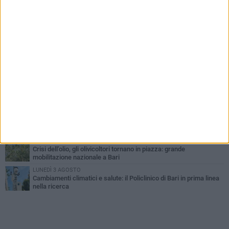
PIÙ LETTI QUESTA SETTIMANA
LUNEDÌ 3 AGOSTO
UEFA Euro 2032, formalizzata la disponibilità dello Stadio San
Nicola. Leccese: «Bari è pronta»
LUNEDÌ 3 AGOSTO
Continua la stagione dei mercati serali a Bari: il calendario di
agosto
LUNEDÌ 3 AGOSTO
"Le Due Bari", un programma diffuso nei Municipi: tutti gli eventi
della settimana
VENERDÌ 31 LUGLIO
Al via l'89ª Campionaria Internazionale della Fiera del Levante di
Bari: presente Giorgia Meloni
GIOVEDÌ 30 LUGLIO
Crisi dell’olio, gli olivicoltori tornano in piazza: grande
mobilitazione nazionale a Bari
LUNEDÌ 3 AGOSTO
Cambiamenti climatici e salute: il Policlinico di Bari in prima linea
nella ricerca