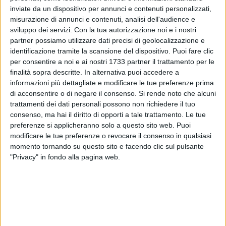
inviate da un dispositivo per annunci e contenuti personalizzati,
misurazione di annunci e contenuti, analisi dell'audience e
sviluppo dei servizi.
Con la tua autorizzazione noi e i nostri
partner possiamo utilizzare dati precisi di geolocalizzazione e
3
identificazione tramite la scansione del dispositivo. Puoi fare clic
per consentire a noi e ai nostri 1733 partner il trattamento per le
finalità sopra descritte. In alternativa puoi accedere a
Doveva scontare 5 anni per l'accusa di spaccio di
informazioni più dettagliate e modificare le tue preferenze prima
stupefacenti, ma si era reso irreperibile. L'uomo, Domenico
di acconsentire o di negare il consenso.
Si rende noto che alcuni
trattamenti dei dati personali possono non richiedere il tuo
Milella, 37enne di Bari, quartiere Japigia, dopo aver scontato
consenso, ma hai il diritto di opporti a tale trattamento. Le tue
alcuni mesi agli arresti domiciliari, era tenuto ora al solo
preferenze si applicheranno solo a questo sito web. Puoi
obbligo di dimora. Ma, approfittando proprio della misura
modificare le tue preferenze o revocare il consenso in qualsiasi
meno restrittiva, lo scorso 7 settembre si era reso irreperibile,
momento tornando su questo sito e facendo clic sul pulsante
dopo essersi recato a Taranto senza l'autorizzazione
"Privacy" in fondo alla pagina web.
necessaria. A questo punto era scattata la denuncia dei
carabinieri, i quali ieri mattina lo hanno riconosciuto mentre
si trovava alla guida di un'auto blindata, datata di sirena
bitonale e dispositivo di ascolto interno/esterno. Il mezzo è
stato sequestrato e l'uomo è ritornato agli arresti domiciliari.