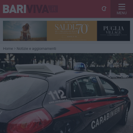
MENU
Home
Notizie e aggiornamenti