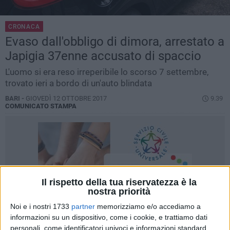
CRONACA
Evaso dall'obbligo di dimora, arrestato a
Japigia 37enne accusato di spaccio
L'uomo si era reso irreperibile lo scorso 7 settembre,
trovato ieri a bordo di un'auto blindata
BARI -
GIOVEDÌ 12 OTTOBRE 2017
9.39
COMUNICATO STAMPA
Il rispetto della tua riservatezza è la
nostra priorità
Noi e i nostri 1733
partner
memorizziamo e/o accediamo a
informazioni su un dispositivo, come i cookie, e trattiamo dati
personali, come identificatori univoci e informazioni standard