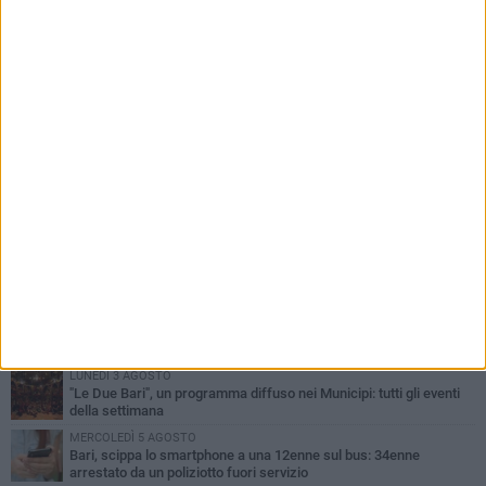
PIÙ LETTI QUESTA SETTIMANA
LUNEDÌ 3 AGOSTO
Continua la stagione dei mercati serali a Bari: il calendario di
agosto
LUNEDÌ 3 AGOSTO
UEFA Euro 2032, formalizzata la disponibilità dello Stadio San
Nicola. Leccese: «Bari è pronta»
VENERDÌ 7 AGOSTO
A S.Spirito il festival del parcheggio selvaggio sul lungomare
Cristoforo Colombo
GIOVEDÌ 6 AGOSTO
Città Metropolitana di Bari, riaperti i termini per diverse posizioni
lavorative
LUNEDÌ 3 AGOSTO
"Le Due Bari", un programma diffuso nei Municipi: tutti gli eventi
della settimana
MERCOLEDÌ 5 AGOSTO
Bari, scippa lo smartphone a una 12enne sul bus: 34enne
arrestato da un poliziotto fuori servizio