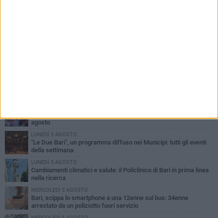
PIÙ LETTI QUESTA SETTIMANA
LUNEDÌ 3 AGOSTO
UEFA Euro 2032, formalizzata la disponibilità dello Stadio San
Nicola. Leccese: «Bari è pronta»
LUNEDÌ 3 AGOSTO
Continua la stagione dei mercati serali a Bari: il calendario di
agosto
LUNEDÌ 3 AGOSTO
"Le Due Bari", un programma diffuso nei Municipi: tutti gli eventi
della settimana
LUNEDÌ 3 AGOSTO
Cambiamenti climatici e salute: il Policlinico di Bari in prima linea
nella ricerca
MERCOLEDÌ 5 AGOSTO
Bari, scippa lo smartphone a una 12enne sul bus: 34enne
arrestato da un poliziotto fuori servizio
MERCOLEDÌ 5 AGOSTO