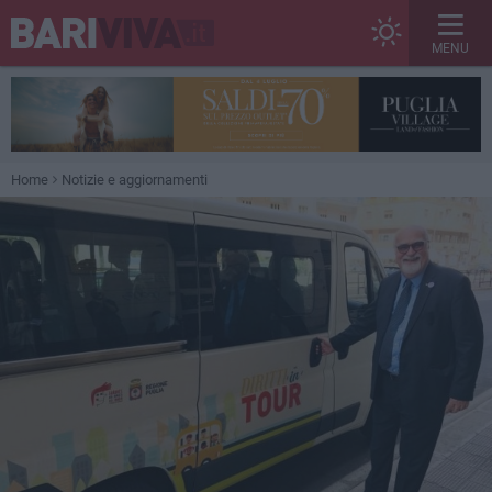
MENU
Home
Notizie e aggiornamenti