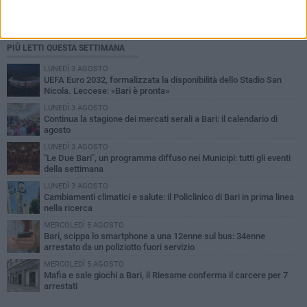
PIÙ LETTI QUESTA SETTIMANA
LUNEDÌ 3 AGOSTO
UEFA Euro 2032, formalizzata la disponibilità dello Stadio San
Nicola. Leccese: «Bari è pronta»
LUNEDÌ 3 AGOSTO
Continua la stagione dei mercati serali a Bari: il calendario di
agosto
LUNEDÌ 3 AGOSTO
"Le Due Bari", un programma diffuso nei Municipi: tutti gli eventi
della settimana
LUNEDÌ 3 AGOSTO
Cambiamenti climatici e salute: il Policlinico di Bari in prima linea
nella ricerca
MERCOLEDÌ 5 AGOSTO
Bari, scippa lo smartphone a una 12enne sul bus: 34enne
arrestato da un poliziotto fuori servizio
MERCOLEDÌ 5 AGOSTO
Mafia e sale giochi a Bari, il Riesame conferma il carcere per 7
arrestati