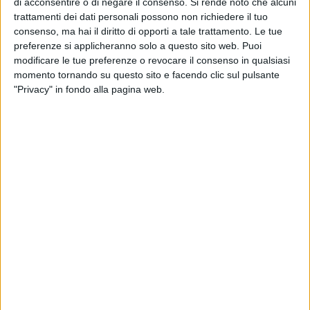
di acconsentire o di negare il consenso.
Si rende noto che alcuni
ancora in aggiornamento.
trattamenti dei dati personali possono non richiedere il tuo
consenso, ma hai il diritto di opporti a tale trattamento. Le tue
++++Aggiornamento affluenza ai seggi alle ore 19 a Bari e
preferenze si applicheranno solo a questo sito web. Puoi
Provincia++++
modificare le tue preferenze o revocare il consenso in qualsiasi
Stanno arrivando in questi momenti i dati relativi
momento tornando su questo sito e facendo clic sul pulsante
all'affluenza alle urne alle ore 19 di oggi. I dati continuano ad
"Privacy" in fondo alla pagina web.
essere in aumento rispetto alle elezioni del 2013 quando alle
19 avevano votato il 37,63% degli aventi diritto di Bari e
provincia, anche se è difficile fare paragoni dato che nelle
scorse elezioni politiche i seggi erano aperti anche il lunedì
mattina. La provincia di Bari si sta attestando su una
percentuale del 54,85%, dati leggermente superiori a quelli
della Regione Puglia che registra un 53,63%, ma inferiori alla
media nazionale che al momento è al 58,45%. Le percentuali
nelle altre provincie pugliesi sono: BAT 50,99%, Brindisi
53,87%, Foggia 50,72%, Lecce 56,94% e Taranto 51,36%.
Sta volgendo al termine la mattinata di questa giornata