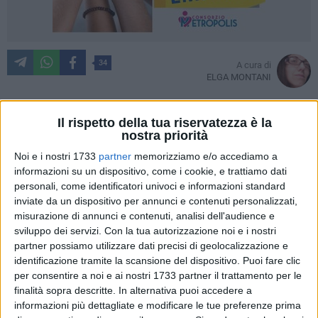
34
A cura di
ELGA MONTANI
Il rispetto della tua riservatezza è la
nostra priorità
++++Aggiornamento affluenza ai seggi alle ore 23 a Bari e
Provincia++++
Noi e i nostri 1733
partner
memorizziamo e/o accediamo a
Arrivati alla fine di questa lunga giornata elettorale stanno
informazioni su un dispositivo, come i cookie, e trattiamo dati
arrivando i dati relativi all'affluenza alle votazioni di camera
personali, come identificatori univoci e informazioni standard
inviate da un dispositivo per annunci e contenuti personalizzati,
e senato alla chiusura dei seggi. In questo momento la
misurazione di annunci e contenuti, analisi dell'audience e
Puglia si attesta su un 69,30%. La provincia di Bari
sviluppo dei servizi.
Con la tua autorizzazione noi e i nostri
registrerebbe un 70,17% mantenendo una media superiore a
partner possiamo utilizzare dati precisi di geolocalizzazione e
quella regionale, mentre in assoluto in Italia i votanti
identificazione tramite la scansione del dispositivo. Puoi fare clic
dovrebbero essere stati un 73,63%, con una leggera flessione
per consentire a noi e ai nostri 1733 partner il trattamento per le
rispetto alla precedente tornata elettorale che aveva visto
finalità sopra descritte. In alternativa puoi accedere a
votare un 75,61% degli aventi diritto. I dati sono comunque
informazioni più dettagliate e modificare le tue preferenze prima