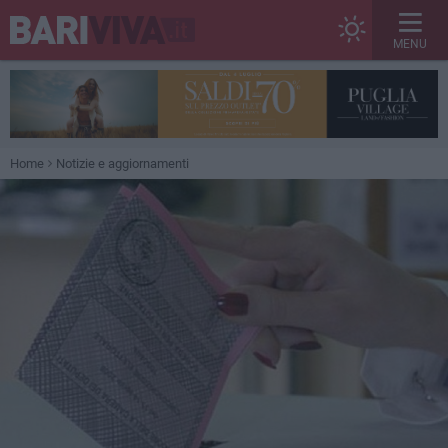
MENU
Home
Notizie e aggiornamenti