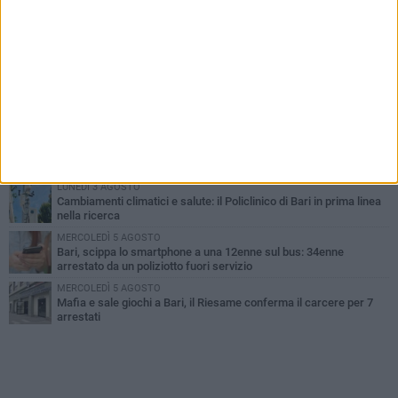
PIÙ LETTI QUESTA SETTIMANA
LUNEDÌ 3 AGOSTO
UEFA Euro 2032, formalizzata la disponibilità dello Stadio San
Nicola. Leccese: «Bari è pronta»
LUNEDÌ 3 AGOSTO
Continua la stagione dei mercati serali a Bari: il calendario di
agosto
LUNEDÌ 3 AGOSTO
"Le Due Bari", un programma diffuso nei Municipi: tutti gli eventi
della settimana
LUNEDÌ 3 AGOSTO
Cambiamenti climatici e salute: il Policlinico di Bari in prima linea
nella ricerca
MERCOLEDÌ 5 AGOSTO
Bari, scippa lo smartphone a una 12enne sul bus: 34enne
arrestato da un poliziotto fuori servizio
MERCOLEDÌ 5 AGOSTO
Mafia e sale giochi a Bari, il Riesame conferma il carcere per 7
arrestati