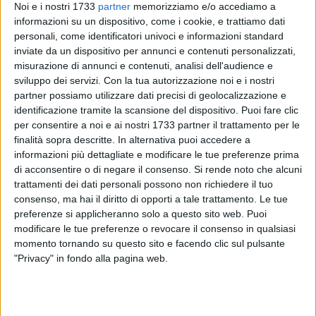
Noi e i nostri 1733
partner
memorizziamo e/o accediamo a
informazioni su un dispositivo, come i cookie, e trattiamo dati
personali, come identificatori univoci e informazioni standard
7
inviate da un dispositivo per annunci e contenuti personalizzati,
misurazione di annunci e contenuti, analisi dell'audience e
sviluppo dei servizi.
Con la tua autorizzazione noi e i nostri
partner possiamo utilizzare dati precisi di geolocalizzazione e
Il prossimo 4 marzo debutta il Rosatellum, la nuova legge
identificazione tramite la scansione del dispositivo. Puoi fare clic
elettorale che prevede collegi uninominali e collegi
per consentire a noi e ai nostri 1733 partner il trattamento per le
plurinominali col proporzionale. La novità è che oltre al
finalità sopra descritte. In alternativa puoi accedere a
nuovo sistema elettorale arriva nel nostro Paese anche la
informazioni più dettagliate e modificare le tue preferenze prima
scheda elettorale con "tagliando antifrode", un metodo
di acconsentire o di negare il consenso.
Si rende noto che alcuni
trattamenti dei dati personali possono non richiedere il tuo
messo a punto per contrastare il fenomeno del voto di
consenso, ma hai il diritto di opporti a tale trattamento. Le tue
scambio usando schede già votate.
preferenze si applicheranno solo a questo sito web. Puoi
modificare le tue preferenze o revocare il consenso in qualsiasi
All'elettore sarà consegnata una scheda con un codice, lo
momento tornando su questo sito e facendo clic sul pulsante
stesso che riporta il tagliando allegato e verrà annotato sul
"Privacy" in fondo alla pagina web.
registro.
Dopo aver espresso la propria preferenza, il cittadino dovrà