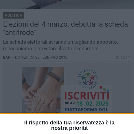
POLITICA
Elezioni del 4 marzo, debutta la scheda
"antifrode"
Le schede elettorali avranno un tagliando apposito,
meccanismo per evitare il voto di scambio
BARI -
DOMENICA 25 FEBBRAIO 2018
13.11
Il rispetto della tua riservatezza è la
nostra priorità