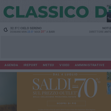
PI
Lec
32.5
°C
CIELO SERENO
NOTI
31°
DOMANI MIN
23.5°
MAX
A
BARI
DIRETTORE
ANTO
AGENDA
IREPORT
METEO
VIDEO
AMMINISTRATIVE
Gi
Bar
ri