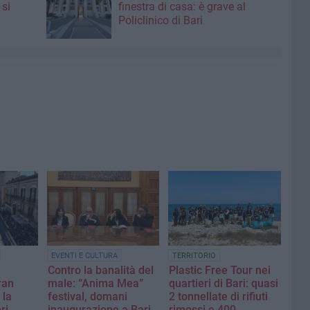
 si
finestra di casa: è grave al
Policlinico di Bari
EVENTI E CULTURA
TERRITORIO
Contro la banalità del
Plastic Free Tour nei
ran
male: “Anima Mea”
quartieri di Bari: quasi
 la
festival, domani
2 tonnellate di rifiuti
ri
inaugurazione a Bari
rimossi e 400