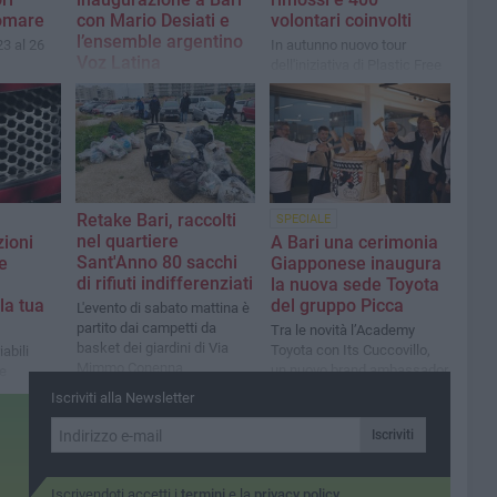
gomare
con Mario Desiati e
volontari coinvolti
l’ensemble argentino
3 al 26
In autunno nuovo tour
Voz Latina
dell'iniziativa di Plastic Free
Onlus in collaborazione con
Presentato a Palazzo della
il Comune di Bari
Città, con gli assessori alla
Cultura dei Comuni di Bari,
Sannicandro di Bari e Palo
del Coll
Retake Bari, raccolti
SPECIALE
nel quartiere
ioni
A Bari una cerimonia
Sant'Anno 80 sacchi
e
Giapponese inaugura
di rifiuti indifferenziati
la nuova sede Toyota
la tua
del gruppo Picca
L'evento di sabato mattina è
partito dai campetti da
Tra le novità l’Academy
basket dei giardini di Via
Toyota con Its Cuccovillo,
abili
Mimmo Conenna
un nuovo brand ambassador
e
e una collaborazione con
Iscriviti alla Newsletter
Retake Bari
la tua
Iscriviti
Iscrivendoti accetti i
termini
e la
privacy policy