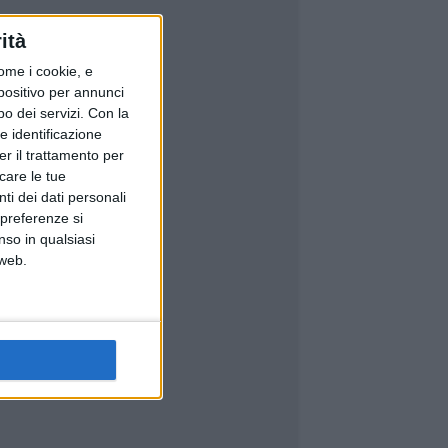
ità
ome i cookie, e
spositivo per annunci
o dei servizi.
Con la
e identificazione
er il trattamento per
icare le tue
ti dei dati personali
 preferenze si
nso in qualsiasi
 web.