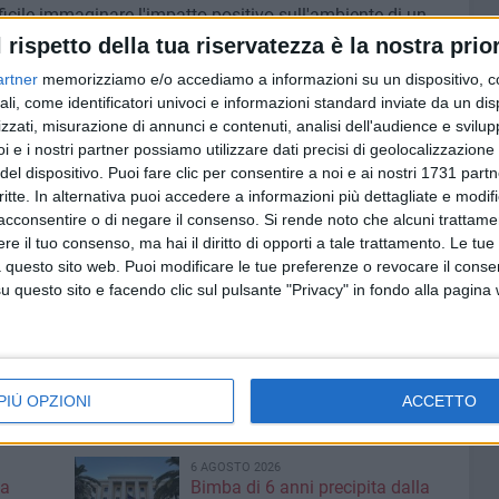
ficile immaginare l'impatto positivo sull'ambiente di un
o agli impianti di depurazione su scala nazionale.
l rispetto della tua riservatezza è la nostra prior
mare i suoi principali depuratori, 61, in altrettante
artner
memorizziamo e/o accediamo a informazioni su un dispositivo, c
ali, come identificatori univoci e informazioni standard inviate da un di
zzati, misurazione di annunci e contenuti, analisi dell'audience e svilupp
etano, combustibile green in grado di abbattere la CO2
i e i nostri partner possiamo utilizzare dati precisi di geolocalizzazione 
del dispositivo. Puoi fare clic per consentire a noi e ai nostri 1731 partn
ha fatto una prima tappa a Rimini, per annunciare la
critte. In alternativa puoi accedere a informazioni più dettagliate e modif
omondo (novembre 2017), e una seconda fermata a Cascia,
acconsentire o di negare il consenso.
Si rende noto che alcuni trattamen
zzazione di una struttura antisismica polivalente che
e il tuo consenso, ma hai il diritto di opporti a tale trattamento. Le tue
ci oggi inagibili. Sabato 7 ottobre sono stati consegnati 3
 questo sito web. Puoi modificare le tue preferenze o revocare il conse
zio dei lavori in programma a novembre. Il progetto,
questo sito e facendo clic sul pulsante "Privacy" in fondo alla pagina
i Milano intende destinare alle popolazioni colpite dal
delle sanzioni per un valore di 200mila euro per le
ffidato la progettazione a Gruppo CAP.
PIÙ OPZIONI
ACCETTO
6 AGOSTO 2026
 a
Bimba di 6 anni precipita dalla