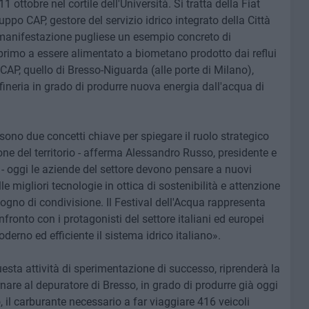
1 ottobre nel cortile dell'Università. Si tratta della Fiat
o CAP, gestore del servizio idrico integrato della Città
 manifestazione pugliese un esempio concreto di
il primo a essere alimentato a biometano prodotto dai reflui
CAP, quello di Bresso-Niguarda (alle porte di Milano),
fineria in grado di produrre nuova energia dall'acqua di
ono due concetti chiave per spiegare il ruolo strategico
ne del territorio - afferma Alessandro Russo, presidente e
 oggi le aziende del settore devono pensare a nuovi
migliori tecnologie in ottica di sostenibilità e attenzione
gno di condivisione. Il Festival dell'Acqua rappresenta
ronto con i protagonisti del settore italiani ed europei
derno ed efficiente il sistema idrico italiano».
sta attività di sperimentazione di successo, riprenderà la
rnare al depuratore di Bresso, in grado di produrre già oggi
il carburante necessario a far viaggiare 416 veicoli