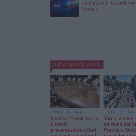
Japigia, ma i bossoli non
trovano
Altri contenuti a tema
EVENTI E CULTURA
EVENTI E CULTURA
Festival "Parole per la
Torna la nona
Libertà",
edizione del G
presentazione a Bari
Premio di Bari:
nella sala della Giunta
storia dei moto