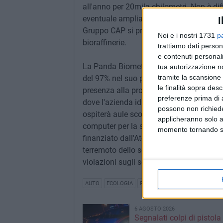
all'anno per 20mila chilometri. Non è dif
eventuale ampliamento di questo process
I
Gruppo CAP si predispone infatti a trasfor
Noi e i nostri 1731
p
bioraffinerie.
trattiamo dati person
e contenuti personali
La Panda Biometanow, alimentata a biom
tua autorizzazione no
tramite la scansione 
del 97% nel suo percorso lungo l'Italia 
le finalità sopra des
presenza alla prossima edizione di Ec
preferenze prima di 
dove l'azienda idrica ha avviato la reali
possono non richieder
ospiterà aule scolastiche e uffici pubbli
applicheranno solo a
computer per la scuola, in vista dell'ini
momento tornando su 
finanziato dall'Ato Città metropolitana d
terremoto dello scorso anno gli introiti 
violazioni sugli scarichi fognari, e ha a
AUTO
ECOLOGIA
FESTIVAL
6 AGOSTO 2026
Segnalati colpi di pistola