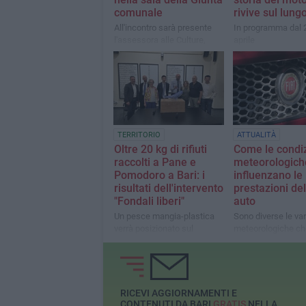
comunale
rivive sul lun
All'incontro sarà presente
In programma dal 2
l'assessora alle Culture,
aprile
Paola Romano
TERRITORIO
ATTUALITÀ
Oltre 20 kg di rifiuti
Come le condiz
raccolti a Pane e
meteorologich
Pomodoro a Bari: i
influenzano le
risultati dell'intervento
prestazioni del
"Fondali liberi"
auto
Un pesce mangia-plastica
Sono diverse le vari
verrà posizionato sul
meteorologiche ch
waterfront di San Girolamo
possono alterare il
comportamento del
vettura
RICEVI AGGIORNAMENTI E
CONTENUTI DA BARI
GRATIS
NELLA