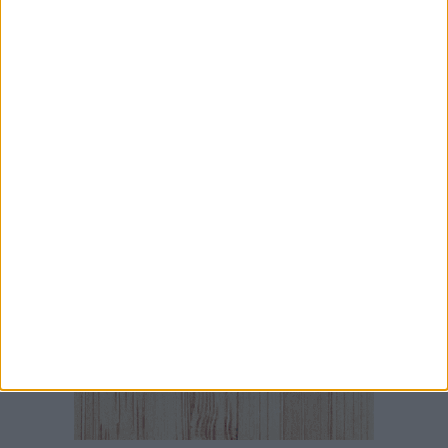
6 AGOSTO 2026
Città Metropolitana di Bari, riaperti i termini per
diverse posizioni lavorative
6 AGOSTO 2026
La parata musicale Bembé sotto le stelle di
Bari