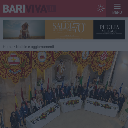
MENU
Home
Notizie e aggiornamenti