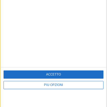
7 AGOSTO 2026
Appello alla Regione Puglia: le professioni
sanitarie chiedono un confronto sul futuro
degli studi professionali
ACCETTO
PIÙ OPZIONI