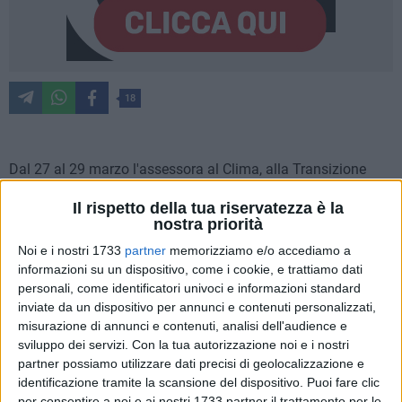
18
Dal 27 al 29 marzo l'assessora al Clima, alla Transizione
ecologica e all'ambiente, Elda Perlino, ha partecipato a Malta
Il rispetto della tua riservatezza è la
alla prima delle conferenze del progetto
'
EchoGreen –
nostra priorità
Reshaping Our Environment',
guidato dal Consiglio locale di
Noi e i nostri 1733
partner
memorizziamo e/o accediamo a
Siġġiewi, con cui il Comune di Bari ha sottoscritto un
informazioni su un dispositivo, come i cookie, e trattiamo dati
accordo di gemellaggio a ottobre 2023, e finanziato
personali, come identificatori univoci e informazioni standard
nell'ambito del programma europeo
'Cerv – Citizens,
inviate da un dispositivo per annunci e contenuti personalizzati,
Equality, Rights and Values - Thematic Networking of
misurazione di annunci e contenuti, analisi dell'audience e
Twinned Towns – European Conferences'.
sviluppo dei servizi.
Con la tua autorizzazione noi e i nostri
Il progetto, che ha come capofila
Siġġiewi, conta la
partner possiamo utilizzare dati precisi di geolocalizzazione e
identificazione tramite la scansione del dispositivo. Puoi fare clic
partecipazione di 14 partner, tra cui Bari,
provenienti da
per consentire a noi e ai nostri 1733 partner il trattamento per le