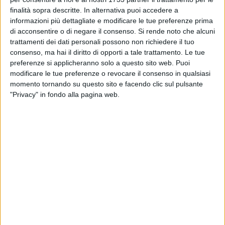
diversi paesi dell'Unione Europea (Malta, Spagna, Portogallo,
finalità sopra descritte. In alternativa puoi accedere a
Ungheria, Slovacchia, Lituania, Grecia, Estonia, Slovenia,
informazioni più dettagliate e modificare le tue preferenze prima
Bulgaria).
di acconsentire o di negare il consenso.
Si rende noto che alcuni
trattamenti dei dati personali possono non richiedere il tuo
"EchoGreen – Reshaping Our Environment' è focalizzato su
consenso, ma hai il diritto di opporti a tale trattamento. Le tue
tematiche legate alla protezione ambientale, al
preferenze si applicheranno solo a questo sito web. Puoi
modificare le tue preferenze o revocare il consenso in qualsiasi
cambiamento climatico, al Green Deal europeo e
momento tornando su questo sito e facendo clic sul pulsante
all'economia circolare.
I partner partecipanti alla conferenza
"Privacy" in fondo alla pagina web.
di Malta, dunque, sono partiti dalla condivisione di buone
prassi che sono già in fase di attuazione nelle città di tutta
Europa relative ai progetti di sostenibilità e ambiente, sia
nelle aree urbane che in quelle rurali. Particolare attenzione è
stata dedicata alla consapevolezza sull'uso dell'energia, sul
riciclo e sulla promozione di modelli di economia circolare
sostenibile: le delegazioni hanno condiviso e condivideranno
le sfide che le loro comunità devono affrontare, in particolare
quelle nel campo delle infrastrutture sostenibili e delle
energie rinnovabili.