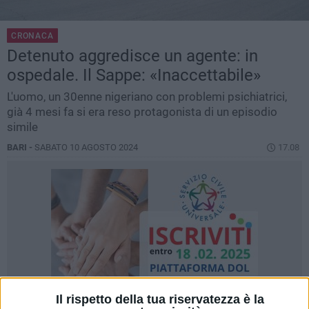
CRONACA
Detenuto aggredisce un agente: in
ospedale. Il Sappe: «Inaccettabile»
L'uomo, un 30enne nigeriano con problemi psichiatrici,
già 4 mesi fa si era reso protagonista di un episodio
simile
BARI -
SABATO 10 AGOSTO 2024
17.08
Il rispetto della tua riservatezza è la