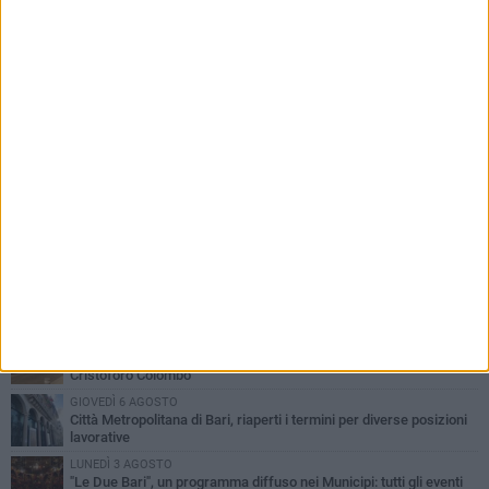
PIÙ LETTI QUESTA SETTIMANA
LUNEDÌ 3 AGOSTO
Continua la stagione dei mercati serali a Bari: il calendario di
agosto
LUNEDÌ 3 AGOSTO
UEFA Euro 2032, formalizzata la disponibilità dello Stadio San
Nicola. Leccese: «Bari è pronta»
VENERDÌ 7 AGOSTO
A S.Spirito il festival del parcheggio selvaggio sul lungomare
Cristoforo Colombo
GIOVEDÌ 6 AGOSTO
Città Metropolitana di Bari, riaperti i termini per diverse posizioni
lavorative
LUNEDÌ 3 AGOSTO
"Le Due Bari", un programma diffuso nei Municipi: tutti gli eventi