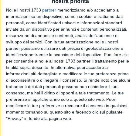
nostra priorità
Noi e i nostri 1733
partner
memorizziamo e/o accediamo a
informazioni su un dispositivo, come i cookie, e trattiamo dati
personali, come identificatori univoci e informazioni standard
1
A cura di
inviate da un dispositivo per annunci e contenuti personalizzati,
LA REDAZIONE
misurazione di annunci e contenuti, analisi dell'audience e
sviluppo dei servizi.
Con la tua autorizzazione noi e i nostri
partner possiamo utilizzare dati precisi di geolocalizzazione e
identificazione tramite la scansione del dispositivo. Puoi fare clic
Un agente di
Polizia Penitenziaria
, in servizio nel carcere di
per consentire a noi e ai nostri 1733 partner il trattamento per le
Bari, è finito in ospedale, al
Policlinico
, con una frattura del
finalità sopra descritte. In alternativa puoi accedere a
setto nasale dopo essere stato aggredito da un detenuto, un
informazioni più dettagliate e modificare le tue preferenze prima
30enne
nigeriano con problemi psichiatrici, quattro mesi
di acconsentire o di negare il consenso.
Si rende noto che alcuni
dopo un caso simile. Ieri s'è scagliato contro il poliziotto
trattamenti dei dati personali possono non richiedere il tuo
mentre gli apriva la stanza.
consenso, ma hai il diritto di opporti a tale trattamento. Le tue
preferenze si applicheranno solo a questo sito web. Puoi
modificare le tue preferenze o revocare il consenso in qualsiasi
A darne notizia è
Federico Pilagatti
, segretario nazionale del
momento tornando su questo sito e facendo clic sul pulsante
Sindacato Autonomo di Polizia Penitenziaria
, evidenziando
"Privacy" in fondo alla pagina web.
che «il detenuto non dovrebbe stare nel carcere di Bari
poiché è un internato in attesa di essere ricoverato in una
Rems» ma «non gli trovano un posto». Il sindacalista