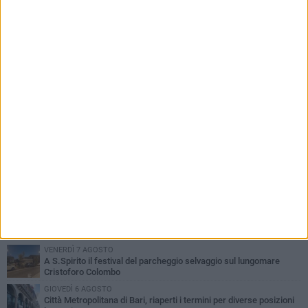
la penalizzazione
PIÙ LETTI QUESTA SETTIMANA
VENERDÌ 7 AGOSTO
A S.Spirito il festival del parcheggio selvaggio sul lungomare
Cristoforo Colombo
GIOVEDÌ 6 AGOSTO
Città Metropolitana di Bari, riaperti i termini per diverse posizioni