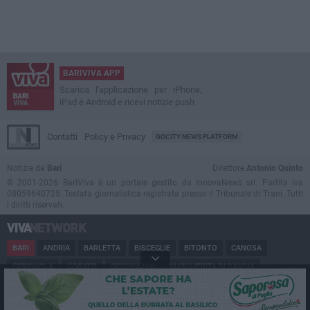
BARIVIVA APP
Scarica l'applicazione per iPhone,
iPad e Android e ricevi notizie push
Contatti
Policy e Privacy
GOCITY NEWS PLATFORM
Notizie da
Bari
Direttore
Antonio Quinto
© 2001-2026 BariViva è un portale gestito da InnovaNews srl. Partita iva
08059640725. Testata giornalistica registrata presso il Tribunale di Trani. Tutti
i diritti riservati.
BARI
ANDRIA
BARLETTA
BISCEGLIE
BITONTO
CANOSA
CERIGNOLA
CORATO
GIOVINAZZO
MARGHERITA DI SAVOIA
MINERVINO
MODUGNO
MOLFETTA
PUGLIA
RUVO
SAN FERDINANDO
SPINAZZOLA
TERLIZZI
TRANI
TRINITAPOLI