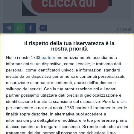
40
A cura di
LA REDAZIONE
Il rispetto della tua riservatezza è la
nostra priorità
I Carabinieri del Comando Provinciale di Bari e della Sezione
Noi e i nostri 1733
partner
memorizziamo e/o accediamo a
di Polizia Giudiziaria hanno eseguito un'ordinanza di misura
informazioni su un dispositivo, come i cookie, e trattiamo dati
personali, come identificatori univoci e informazioni standard
cautelare personale nei confronti di 10 indagati (di cui 1 in
inviate da un dispositivo per annunci e contenuti personalizzati,
carcere, 7 ai domiciliari e 2 divieti di dimora nel Comune di
misurazione di annunci e contenuti, analisi dell'audience e
Triggiano), richiesta dalla Procura della Repubblica di Bari,
sviluppo dei servizi.
Con la tua autorizzazione noi e i nostri
nella quale vengono riconosciuti gravi indizi di colpevolezza
partner possiamo utilizzare dati precisi di geolocalizzazione e
nei confronti di altrettante persone poiché coinvolte, a vario
identificazione tramite la scansione del dispositivo. Puoi fare clic
titolo, in un'associazione finalizzata alla "corruzione
per consentire a noi e ai nostri 1733 partner il trattamento per le
elettorale", attraverso un meccanismo illecito con riferimento
finalità sopra descritte. In alternativa puoi accedere a
informazioni più dettagliate e modificare le tue preferenze prima
alle elezioni amministrative del 20 e 21 settembre 2020 nel
di acconsentire o di negare il consenso.
Si rende noto che alcuni
comune di Grumo Appula, e del 3 e 4 ottobre 2021 nel
trattamenti dei dati personali possono non richiedere il tuo