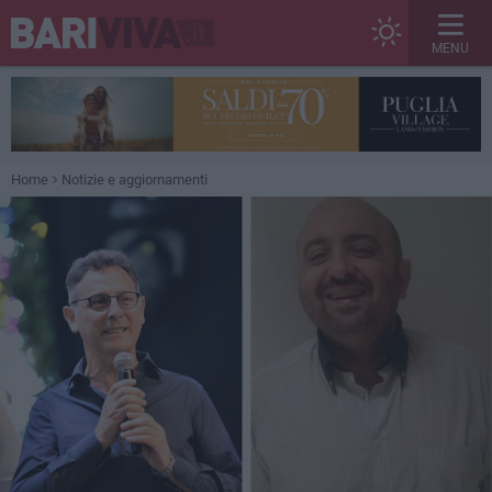
MENU
Home
Notizie e aggiornamenti