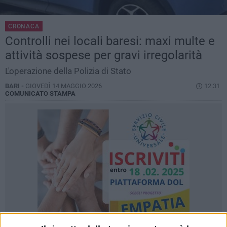
CRONACA
Controlli nei locali baresi: maxi multe e
attività sospese per gravi irregolarità
L'operazione della Polizia di Stato
BARI -
GIOVEDÌ 14 MAGGIO 2026
12.31
COMUNICATO STAMPA