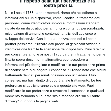
Il rispetto della tua riservatezza è la
nostra priorità
Noi e i nostri 1733
partner
memorizziamo e/o accediamo a
informazioni su un dispositivo, come i cookie, e trattiamo dati
personali, come identificatori univoci e informazioni standard
inviate da un dispositivo per annunci e contenuti personalizzati,
misurazione di annunci e contenuti, analisi dell'audience e
Proseguono con determinazione i controlli della Polizia di
sviluppo dei servizi.
Con la tua autorizzazione noi e i nostri
Stato presso i locali di pubblico spettacolo di Bari e
partner possiamo utilizzare dati precisi di geolocalizzazione e
provincia, disposti dal Questore di Bari, Annino Gargano,
identificazione tramite la scansione del dispositivo. Puoi fare clic
anche in relazione a quanto convenuto in sede di Comitato
per consentire a noi e ai nostri 1733 partner il trattamento per le
Provinciale per l'Ordine e la Sicurezza Pubblica ed in
finalità sopra descritte. In alternativa puoi accedere a
attuazione delle direttive del Ministero dell'Interno.
informazioni più dettagliate e modificare le tue preferenze prima
di acconsentire o di negare il consenso.
Si rende noto che alcuni
trattamenti dei dati personali possono non richiedere il tuo
In particolare le attività condotte nell'ultimo periodo, dalla
consenso, ma hai il diritto di opporti a tale trattamento. Le tue
Squadra Controlli della Divisione di Polizia Amministrativa
preferenze si applicheranno solo a questo sito web. Puoi
della Questura, dagli agenti del Nucleo Annonario della
modificare le tue preferenze o revocare il consenso in qualsiasi
Polizia Locale di Bari e dal personale dell'Ispettorato del
momento tornando su questo sito e facendo clic sul pulsante
Lavoro, hanno riguardato 11 attività.
"Privacy" in fondo alla pagina web.