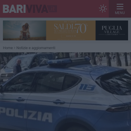
MENU
Home
Notizie e aggiornamenti