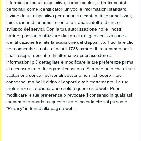
informazioni su un dispositivo, come i cookie, e trattiamo dati
personali, come identificatori univoci e informazioni standard
inviate da un dispositivo per annunci e contenuti personalizzati,
misurazione di annunci e contenuti, analisi dell'audience e
sviluppo dei servizi.
Con la tua autorizzazione noi e i nostri
partner possiamo utilizzare dati precisi di geolocalizzazione e
identificazione tramite la scansione del dispositivo. Puoi fare clic
per consentire a noi e ai nostri 1733 partner il trattamento per le
Tra i primi 10 veicoli controllati, 7 sono risultati irregolari: tra
finalità sopra descritte. In alternativa puoi accedere a
le violazioni più frequenti marmitte non omologate, luci non
informazioni più dettagliate e modificare le tue preferenze prima
conformi e assenza di specchietti. Un fenomeno sempre più
di acconsentire o di negare il consenso.
Si rende noto che alcuni
diffuso riguarda la modifica dei motorini, anche di recente
trattamenti dei dati personali possono non richiedere il tuo
consenso, ma hai il diritto di opporti a tale trattamento. Le tue
acquisto, spesso personalizzati dai giovani conducenti per
preferenze si applicheranno solo a questo sito web. Puoi
distinguersi dagli altri e condividere contenuti sui social
modificare le tue preferenze o revocare il consenso in qualsiasi
network. Una tendenza che pone però interrogativi sulla
momento tornando su questo sito e facendo clic sul pulsante
sicurezza e sul rispetto delle norme.
"Privacy" in fondo alla pagina web.
«Io non sono come gli altri?» sembra essere, in alcuni casi, la
motivazione alla base di queste scelte, sebbene la differenza
e l'individualità possano e debbano essere espresse in forme