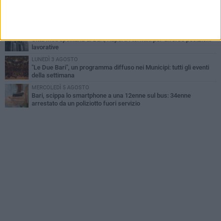
VENERDÌ 7 AGOSTO
A S.Spirito il festival del parcheggio selvaggio sul lungomare
Cristoforo Colombo
GIOVEDÌ 6 AGOSTO
Città Metropolitana di Bari, riaperti i termini per diverse posizioni
lavorative
LUNEDÌ 3 AGOSTO
"Le Due Bari", un programma diffuso nei Municipi: tutti gli eventi
della settimana
MERCOLEDÌ 5 AGOSTO
Bari, scippa lo smartphone a una 12enne sul bus: 34enne
arrestato da un poliziotto fuori servizio