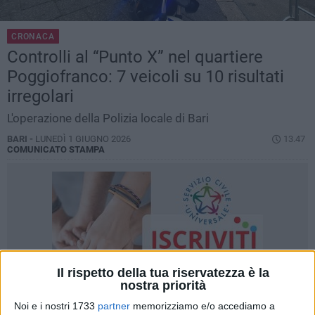
CRONACA
Controlli al “Punto X” nel quartiere
Poggiofranco: 7 veicoli su 10 risultati
irregolari
L'operazione della Polizia locale di Bari
BARI -
LUNEDÌ 1 GIUGNO 2026
13.47
COMUNICATO STAMPA
Il rispetto della tua riservatezza è la
nostra priorità
Noi e i nostri 1733
partner
memorizziamo e/o accediamo a