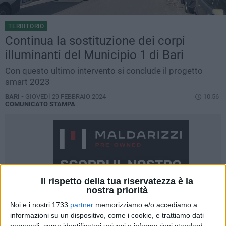
TERRITORIO
Continua la sostituzione dei corpi
illuminanti del Municipio 1 di Bari
Con questo ultimo intervento si conclude il progetto
smart 2023
BARI -
GIOVEDÌ 29 FEBBRAIO 2024
10.56
COMUNICATO STAMPA
Il rispetto della tua riservatezza è la
nostra priorità
Noi e i nostri 1733
partner
memorizziamo e/o accediamo a
informazioni su un dispositivo, come i cookie, e trattiamo dati
personali, come identificatori univoci e informazioni standard