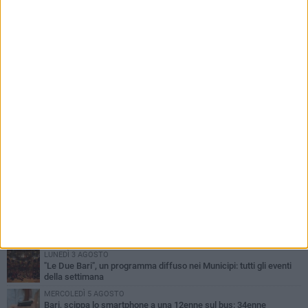
PIÙ LETTI QUESTA SETTIMANA
LUNEDÌ 3 AGOSTO
Continua la stagione dei mercati serali a Bari: il calendario di
agosto
LUNEDÌ 3 AGOSTO
UEFA Euro 2032, formalizzata la disponibilità dello Stadio San
Nicola. Leccese: «Bari è pronta»
VENERDÌ 7 AGOSTO
A S.Spirito il festival del parcheggio selvaggio sul lungomare
Cristoforo Colombo
GIOVEDÌ 6 AGOSTO
Città Metropolitana di Bari, riaperti i termini per diverse posizioni
lavorative
LUNEDÌ 3 AGOSTO
"Le Due Bari", un programma diffuso nei Municipi: tutti gli eventi
della settimana
MERCOLEDÌ 5 AGOSTO
Bari, scippa lo smartphone a una 12enne sul bus: 34enne