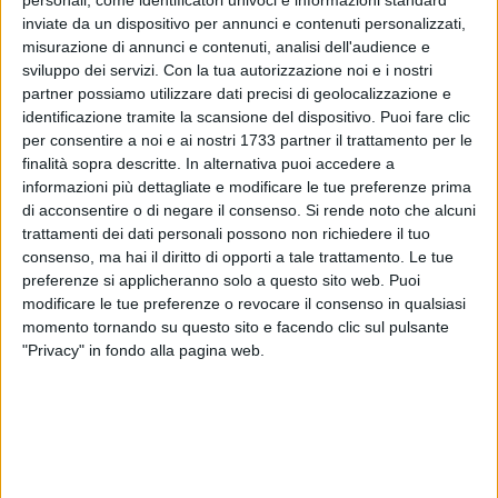
inviate da un dispositivo per annunci e contenuti personalizzati,
misurazione di annunci e contenuti, analisi dell'audience e
sviluppo dei servizi.
Con la tua autorizzazione noi e i nostri
1
partner possiamo utilizzare dati precisi di geolocalizzazione e
identificazione tramite la scansione del dispositivo. Puoi fare clic
per consentire a noi e ai nostri 1733 partner il trattamento per le
finalità sopra descritte. In alternativa puoi accedere a
Continua la sostituzione dei
corpi illuminanti
del
Municipio 1
informazioni più dettagliate e modificare le tue preferenze prima
con altrettante a
tecnologia led
di ultima generazione.
di acconsentire o di negare il consenso.
Si rende noto che alcuni
trattamenti dei dati personali possono non richiedere il tuo
consenso, ma hai il diritto di opporti a tale trattamento. Le tue
Questo intervento va a sommarsi a quello iniziato alcuni
preferenze si applicheranno solo a questo sito web. Puoi
anni fa in tante altre strade del nostro territorio, dando
modificare le tue preferenze o revocare il consenso in qualsiasi
continuata al percorso di rigenerazione della pubblica
momento tornando su questo sito e facendo clic sul pulsante
illuminazione, con l'obiettivo di dare maggior luce e
"Privacy" in fondo alla pagina web.
sicurezza in tutte le strade della città di Bari e generando
anche un vantaggio green legato alla riduzione dei consumi.
Con questo ultimo intervento, riguardante via Magna Grecia,
via Peucetia e nei prossimi giorni anche viale Japigia, si