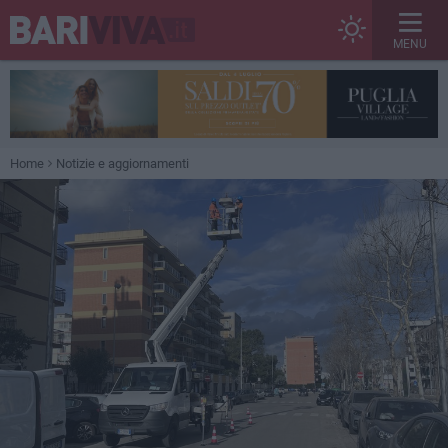
MENU
Home
Notizie e aggiornamenti