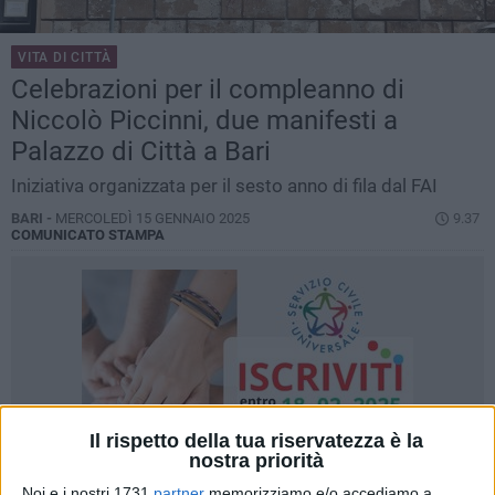
VITA DI CITTÀ
Celebrazioni per il compleanno di
Niccolò Piccinni, due manifesti a
Palazzo di Città a Bari
Iniziativa organizzata per il sesto anno di fila dal FAI
BARI -
MERCOLEDÌ 15 GENNAIO 2025
9.37
COMUNICATO STAMPA
Il rispetto della tua riservatezza è la
nostra priorità
Noi e i nostri 1731
partner
memorizziamo e/o accediamo a