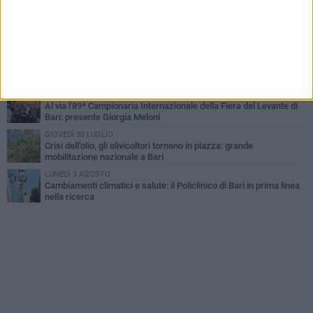
LUNEDÌ 3 AGOSTO
Continua la stagione dei mercati serali a Bari: il calendario di
agosto
LUNEDÌ 3 AGOSTO
"Le Due Bari", un programma diffuso nei Municipi: tutti gli eventi
della settimana
VENERDÌ 31 LUGLIO
Al via l'89ª Campionaria Internazionale della Fiera del Levante di
Bari: presente Giorgia Meloni
GIOVEDÌ 30 LUGLIO
Crisi dell’olio, gli olivicoltori tornano in piazza: grande
mobilitazione nazionale a Bari
LUNEDÌ 3 AGOSTO
Cambiamenti climatici e salute: il Policlinico di Bari in prima linea
nella ricerca