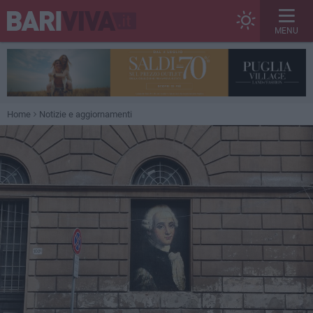
MENU
Home
Notizie e aggiornamenti