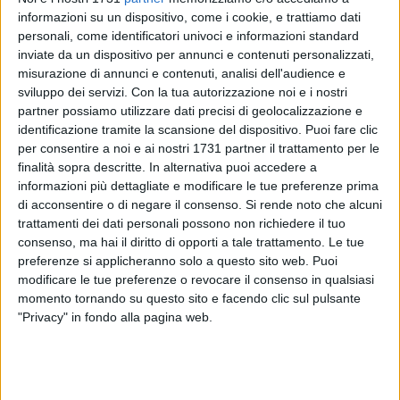
informazioni su un dispositivo, come i cookie, e trattiamo dati
personali, come identificatori univoci e informazioni standard
inviate da un dispositivo per annunci e contenuti personalizzati,
misurazione di annunci e contenuti, analisi dell'audience e
18
sviluppo dei servizi.
Con la tua autorizzazione noi e i nostri
partner possiamo utilizzare dati precisi di geolocalizzazione e
identificazione tramite la scansione del dispositivo. Puoi fare clic
In occasione delle celebrazioni per il compleanno di Niccolò
per consentire a noi e ai nostri 1731 partner il trattamento per le
finalità sopra descritte. In alternativa puoi accedere a
Piccinni, organizzate per il sesto anno consecutivo dal FAI in
informazioni più dettagliate e modificare le tue preferenze prima
collaborazione con il Museo Civico e una serie di
di acconsentire o di negare il consenso.
Si rende noto che alcuni
associazioni e partner istituzionali nelle giornate del 15, 16 e
trattamenti dei dati personali possono non richiedere il tuo
17 gennaio, da questa mattina su due finestre cieche della
consenso, ma hai il diritto di opporti a tale trattamento. Le tue
facciata di Palazzo di Città, in via Piccinni, sono esposti due
preferenze si applicheranno solo a questo sito web. Puoi
manifesti. Il primo riproduce un ritratto del maestro
modificare le tue preferenze o revocare il consenso in qualsiasi
realizzato da un pittore anonimo a metà dell'Ottocento,
momento tornando su questo sito e facendo clic sul pulsante
"Privacy" in fondo alla pagina web.
l'altro la locandina del "Roland", la prima opera composta da
Niccolò Piccinni per il pubblico parigino, che debuttò con
successo al Teatro dell'Opéra il 27 gennaio 1778.