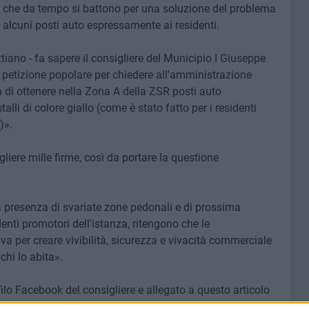
ti, che da tempo si battono per una soluzione del problema
e alcuni posti auto espressamente ai residenti.
tiano - fa sapere il consigliere del Municipio I Giuseppe
a petizione popolare per chiedere all'amministrazione
à di ottenere nella Zona A della ZSR posti auto
alli di colore giallo (come è stato fatto per i residenti
)».
gliere mille firme, così da portare la questione
la presenza di svariate zone pedonali e di prossima
identi promotori dell'istanza, ritengono che le
va per creare vivibilità, sicurezza e vivacità commerciale
chi lo abita».
filo Facebook del consigliere e allegato a questo articolo
li.