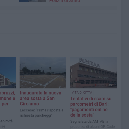
Polizia di Stato
pruzzi,
Inaugurata la nuova
VITA DI CITTÀ
omune e
area sosta a San
Tentativi di scam sui
 per
Girolamo
parcometri di Bari:
"pagamenti online
Leccese: "Prima risposta a
della sosta"
richiesta parcheggi"
unanimità
Segnalata da AMTAB la
ise
presenza di alcuni QR-Code