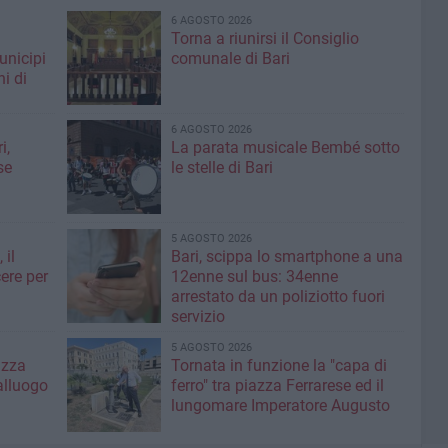
6 AGOSTO 2026
Torna a riunirsi il Consiglio
unicipi
comunale di Bari
ni di
6 AGOSTO 2026
i,
La parata musicale Bembé sotto
se
le stelle di Bari
5 AGOSTO 2026
 il
Bari, scippa lo smartphone a una
ere per
12enne sul bus: 34enne
arrestato da un poliziotto fuori
servizio
5 AGOSTO 2026
azza
Tornata in funzione la "capa di
alluogo
ferro" tra piazza Ferrarese ed il
lungomare Imperatore Augusto