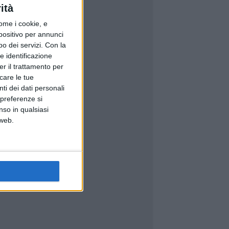
ità
ome i cookie, e
spositivo per annunci
o dei servizi.
Con la
e identificazione
er il trattamento per
icare le tue
ti dei dati personali
 preferenze si
nso in qualsiasi
 web.