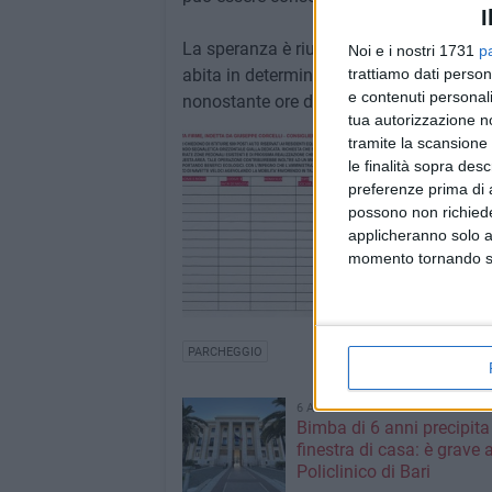
I
La speranza è riuscire a risolvere un p
Noi e i nostri 1731
p
abita in determinate zone, costretti a vo
trattiamo dati person
e contenuti personali
nonostante ore di ricerca di un posto.
tua autorizzazione no
tramite la scansione 
le finalità sopra des
preferenze prima di 
possono non richieder
applicheranno solo a
momento tornando su 
PARCHEGGIO
6 AGOSTO 2026
Bimba di 6 anni precipita
finestra di casa: è grave a
Policlinico di Bari