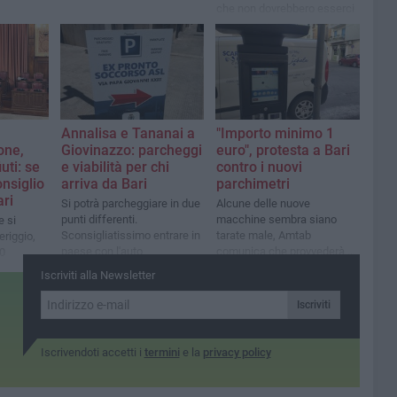
che non dovrebbero esserci
Annalisa e Tananai a
"Importo minimo 1
one,
Giovinazzo: parcheggi
euro", protesta a Bari
uti: se
e viabilità per chi
contro i nuovi
onsiglio
arriva da Bari
parchimetri
ri
Si potrà parcheggiare in due
Alcune delle nuove
punti differenti.
macchine sembra siano
 si
Sconsigliatissimo entrare in
tarate male, Amtab
eriggio,
paese con l'auto
comunica che provvederà a
00
sistemare l'errore
Iscriviti alla Newsletter
Iscriviti
Iscrivendoti accetti i
termini
e la
privacy policy