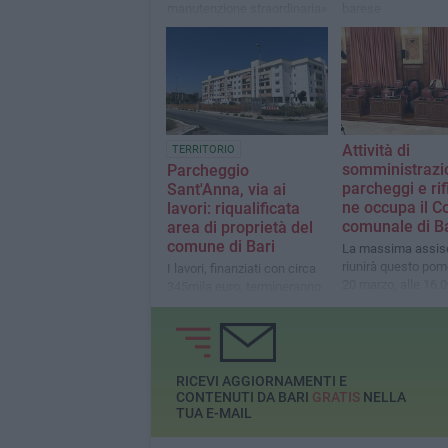
manutenzione straordinaria»
barese
Attività di
TERRITORIO
somministrazi
Parcheggio
parcheggi e rifi
Sant'Anna, via ai
ne occupa il C
lavori: riqualificata
comunale di Ba
area di proprietà del
comune di Bari
La massima assise
riunirà questo pom
I lavori, finanziati con circa
20 marzo, alle 16.
345mila euro, termineranno
entro dicembre 2025
RICEVI AGGIORNAMENTI E
CONTENUTI DA BARI
GRATIS
NELLA
TUA E-MAIL