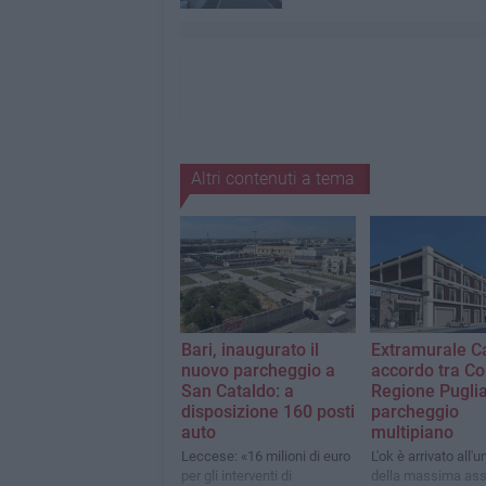
Altri contenuti a tema
Bari, inaugurato il
Extramurale Ca
nuovo parcheggio a
accordo tra C
San Cataldo: a
Regione Puglia
disposizione 160 posti
parcheggio
auto
multipiano
Leccese: «16 milioni di euro
L'ok è arrivato all'
per gli interventi di
della massima ass