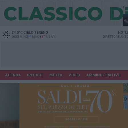
PI
Lec
34.5
°C
CIELO SERENO
NOTI
33°
OGGI MIN
24°
MAX
A
BARI
DIRETTORE
ANTO
AGENDA
IREPORT
METEO
VIDEO
AMMINISTRATIVE
Gi
Bar
ri