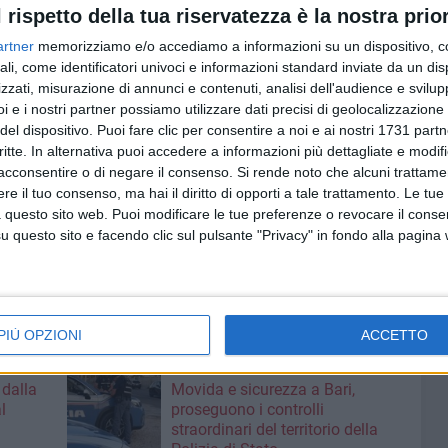
l rispetto della tua riservatezza è la nostra prior
roblema atavico che da sempre crea grossi problemi a chi
artner
memorizziamo e/o accediamo a informazioni su un dispositivo, c
lte a lasciare la priora auto molto lontano da casa
ali, come identificatori univoci e informazioni standard inviate da un di
zzati, misurazione di annunci e contenuti, analisi dell'audience e svilupp
i e i nostri partner possiamo utilizzare dati precisi di geolocalizzazione 
del dispositivo. Puoi fare clic per consentire a noi e ai nostri 1731 partn
critte. In alternativa puoi accedere a informazioni più dettagliate e modif
acconsentire o di negare il consenso.
Si rende noto che alcuni trattamen
e il tuo consenso, ma hai il diritto di opporti a tale trattamento. Le tue
 questo sito web. Puoi modificare le tue preferenze o revocare il conse
questo sito e facendo clic sul pulsante "Privacy" in fondo alla pagina
PIÙ OPZIONI
ACCETTO
6 AGOSTO 2026
 dalla
Movida e sicurezza a Bari,
l
proseguono i controlli
straordinari del territorio della