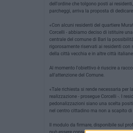
dell'ordine che tolgono posti ai residen
parcheggi, arriva la proposta di dedicar
«Con alcuni residenti del quartiere Murat
Corcelli - abbiamo deciso di istituire un
centrale del comune di Bari la possibilit
rigorosamente riservati ai residenti con st
della città vecchia e in altre città italiane
Al momento l'obiettivo è riuscire a racco
all'attenzione del Comune.
«Tale richiesta si rende necessaria per 
realizzazione - prosegue Corcelli -. I res
pedonalizzazioni siano una scelta positi
nel centro cittadino ma non a scapito di 
Il modulo da firmare, disponibile sul pro
può essere consegnato allo stesso Corcel