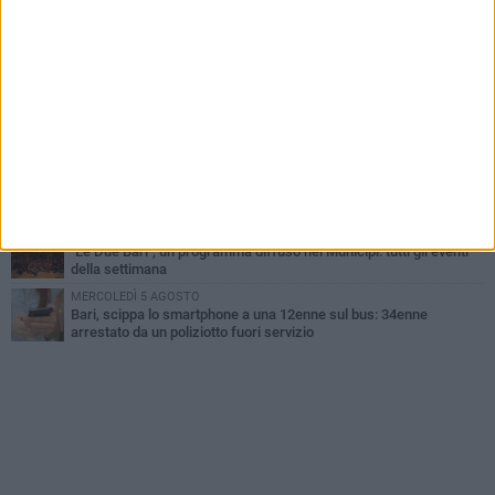
agosto
LUNEDÌ 3 AGOSTO
UEFA Euro 2032, formalizzata la disponibilità dello Stadio San
Nicola. Leccese: «Bari è pronta»
VENERDÌ 7 AGOSTO
A S.Spirito il festival del parcheggio selvaggio sul lungomare
Cristoforo Colombo
GIOVEDÌ 6 AGOSTO
Città Metropolitana di Bari, riaperti i termini per diverse posizioni
lavorative
LUNEDÌ 3 AGOSTO
"Le Due Bari", un programma diffuso nei Municipi: tutti gli eventi
della settimana
MERCOLEDÌ 5 AGOSTO
Bari, scippa lo smartphone a una 12enne sul bus: 34enne
arrestato da un poliziotto fuori servizio