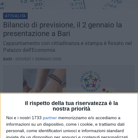
ATTUALITÀ
Bilancio di previsione, il 2 gennaio la
presentazione a Bari
L'appuntamento con cittadinanza e stampa è fissato nel
Palazzo dell'Economia
BARI -
GIOVEDÌ 1 GENNAIO 2026
Il rispetto della tua riservatezza è la
nostra priorità
Noi e i nostri 1733
partner
memorizziamo e/o accediamo a
informazioni su un dispositivo, come i cookie, e trattiamo dati
personali, come identificatori univoci e informazioni standard
inviate da un dispositivo per annunci e contenuti personalizzati,