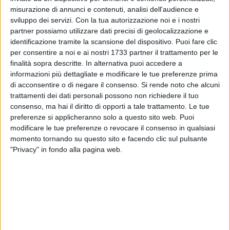
misurazione di annunci e contenuti, analisi dell'audience e
sviluppo dei servizi.
Con la tua autorizzazione noi e i nostri
partner possiamo utilizzare dati precisi di geolocalizzazione e
1
identificazione tramite la scansione del dispositivo. Puoi fare clic
per consentire a noi e ai nostri 1733 partner il trattamento per le
finalità sopra descritte. In alternativa puoi accedere a
informazioni più dettagliate e modificare le tue preferenze prima
Venerdì 2 gennaio, alle ore 9.30, al secondo piano del
di acconsentire o di negare il consenso.
Si rende noto che alcuni
Palazzo dell'Economia, in corso Vittorio Emanuele II 113,
trattamenti dei dati personali possono non richiedere il tuo
l'assessore comunale al Bilancio e Fiscalità locale, Diego De
consenso, ma hai il diritto di opporti a tale trattamento. Le tue
Marzo, e il direttore della ripartizione Servizio finanziario del
preferenze si applicheranno solo a questo sito web. Puoi
Comune di Bari, Giuseppe Ninni, presenteranno il
Bilancio di
modificare le tue preferenze o revocare il consenso in qualsiasi
previsione 2026/2028
nel corso della consueta conferenza
momento tornando su questo sito e facendo clic sul pulsante
cittadina. L'incontro è aperto alla cittadinanza.
"Privacy" in fondo alla pagina web.
8 AGOSTO 2026
Mercato in uscita, anche Dickmann lascia Bari
7 AGOSTO 2026
Due aggressioni in pochi giorni tra Bari e