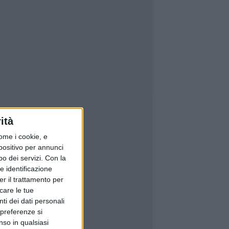
ità
ome i cookie, e
spositivo per annunci
o dei servizi.
Con la
e identificazione
er il trattamento per
icare le tue
ti dei dati personali
 preferenze si
nso in qualsiasi