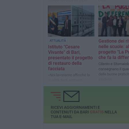
città
storico docente da parte
degli alunni, colleghi e
personale scolastico
Gestione dei rif
ATTUALITÀ
nelle scuole: al
Istituto "Cesare
progetto "La P
Vivante" di Bari,
che fa la diffe
presentato il progetto
di restauro della
Cilento e Stornaiol
facciata
consegnano il qua
delle buone pratich
«Noi lavoriamo affinché la
studenti
qualità degli ambienti
scolastici sia sempre
all'altezza dell'eccellenza
didattica»
RICEVI AGGIORNAMENTI E
CONTENUTI DA BARI
GRATIS
NELLA
TUA E-MAIL