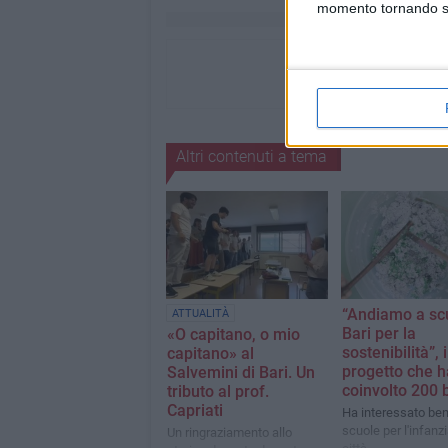
momento tornando su 
Altri contenuti a tema
“Andiamo a sc
ATTUALITÀ
Bari per la
«O capitano, o mio
sostenibilità”, i
capitano» al
progetto che h
Salvemini di Bari. Un
coinvolto 200 
tributo al prof.
Capriati
Ha interessato ben
scuole per l'infanzi
Un ringraziamento allo