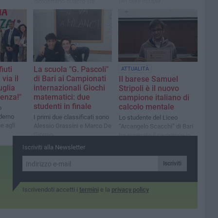
per ogni scuola
dimostrano quanto sia
importante insegnare ai più
piccoli il valore della
responsabilità personale e
collettiva
iuti
La scuola "G. Pascoli"
ATTUALITÀ
 via il
di Bari ai Campionati
Il barese Samuel
uglia
internazionali Giochi
Stripoli è il nuovo
renza!"
matematici: due
campione italiano di
studenti in finale
calcolo mentale
o
derno
I primi due classificati sono
Lo studente del Liceo
e agli
Alessio Grassini e Marco De
“Arcangelo Scacchi” di Bari
Giorgio
ha superato il campione in
carica dal 2019
Iscriviti alla Newsletter
Iscriviti
Iscrivendoti accetti i
termini
e la
privacy policy