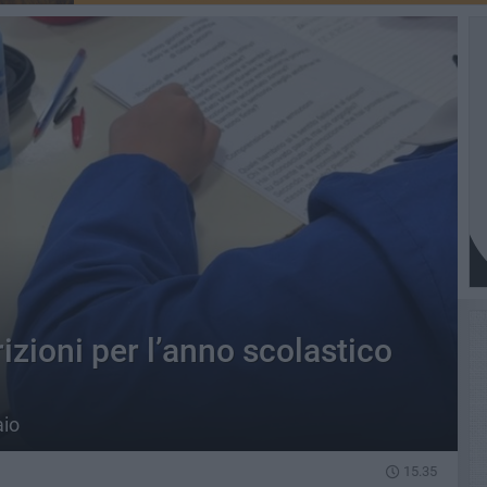
rizioni per l’anno scolastico
aio
15.35