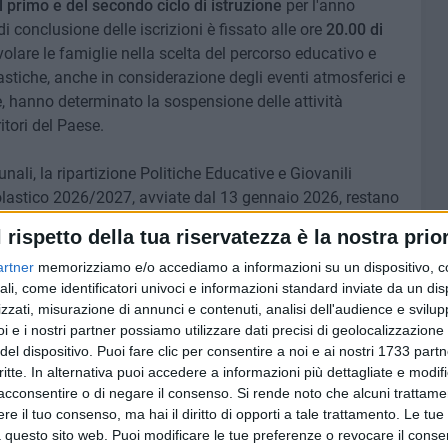
 primo e del secondo ciclo di istruzione
per l'anno
di conclusione delle iscrizioni è fissato alle ore
20.00 di
evolare le famiglie nella scelta del percorso educativo e
lastiche, anche in considerazione degli eventi atmosferici e
e, hanno determinato la sospensione delle attività
itori del Paese.
nali, la ripartizione Politiche Educative e Giovanili
colastico 2026/2027, avviate dal 13 gennaio 2026, restano
o 2026. Tutte le informazioni sulle modalità di iscrizione
l rispetto della tua riservatezza è la nostra prior
ponibili sul sito istituzionale del Comune di Bari
a questo
artner
memorizziamo e/o accediamo a informazioni su un dispositivo, c
ali, come identificatori univoci e informazioni standard inviate da un di
zzati, misurazione di annunci e contenuti, analisi dell'audience e svilupp
i e i nostri partner possiamo utilizzare dati precisi di geolocalizzazione 
del dispositivo. Puoi fare clic per consentire a noi e ai nostri 1733 partn
7 AGOSTO 2026
critte. In alternativa puoi accedere a informazioni più dettagliate e modif
 il
A S.Spirito il festival del
acconsentire o di negare il consenso.
Si rende noto che alcuni trattamen
do la
parcheggio selvaggio sul
e il tuo consenso, ma hai il diritto di opporti a tale trattamento. Le tue
lungomare Cristoforo Colombo
 questo sito web. Puoi modificare le tue preferenze o revocare il conse