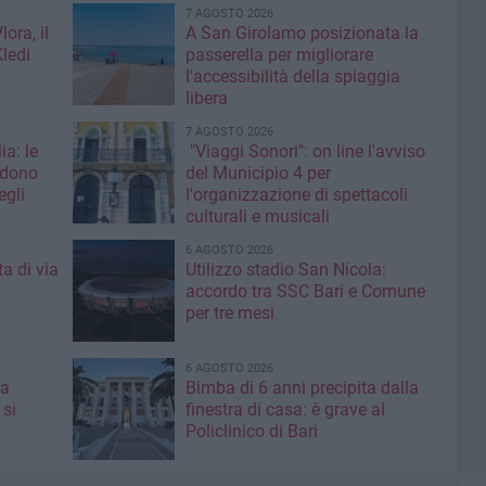
7 AGOSTO 2026
ora, il
A San Girolamo posizionata la
Kledi
passerella per migliorare
l'accessibilità della spiaggia
libera
7 AGOSTO 2026
ia: le
"Viaggi Sonori": on line l'avviso
edono
del Municipio 4 per
egli
l'organizzazione di spettacoli
culturali e musicali
6 AGOSTO 2026
a di via
Utilizzo stadio San Nicola:
accordo tra SSC Bari e Comune
per tre mesi
6 AGOSTO 2026
 a
Bimba di 6 anni precipita dalla
 si
finestra di casa: è grave al
Policlinico di Bari