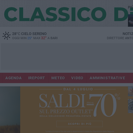
PI
Lec
28
°C
CIELO SERENO
NOTI
32°
OGGI MIN
25°
MAX
A
BARI
DIRETTORE
ANTO
AGENDA
IREPORT
METEO
VIDEO
AMMINISTRATIVE
ri
fuo