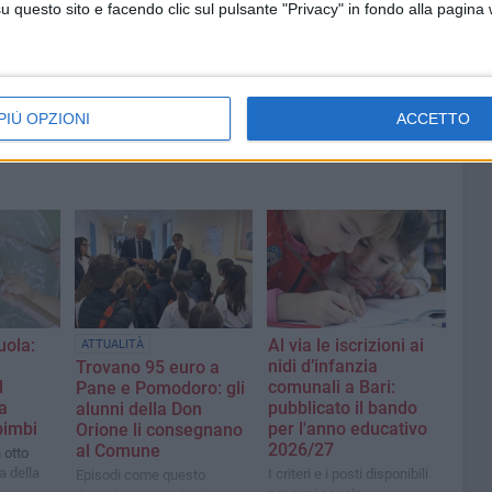
questo sito e facendo clic sul pulsante "Privacy" in fondo alla pagina
PIÙ OPZIONI
ACCETTO
uola:
Al via le iscrizioni ai
ATTUALITÀ
nidi d’infanzia
Trovano 95 euro a
l
comunali a Bari:
Pane e Pomodoro: gli
a
pubblicato il bando
alunni della Don
bimbi
per l'anno educativo
Orione li consegnano
2026/27
al Comune
 otto
a della
I criteri e i posti disponibili
Episodi come questo