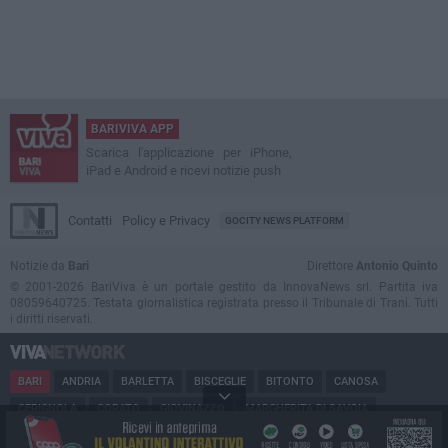
BARIVIVA APP
Scarica l'applicazione per iPhone,
iPad e Android e ricevi notizie push
Contatti
Policy e Privacy
GOCITY NEWS PLATFORM
Notizie da
Bari
Direttore
Antonio Quinto
© 2001-2026 BariViva è un portale gestito da InnovaNews srl. Partita iva
08059640725. Testata giornalistica registrata presso il Tribunale di Trani. Tutti
i diritti riservati.
BARI
ANDRIA
BARLETTA
BISCEGLIE
BITONTO
CANOSA
CERIGNOLA
CORATO
GIOVINAZZO
MARGHERITA DI SAVOIA
MINERVINO
MODUGNO
MOLFETTA
PUGLIA
RUVO