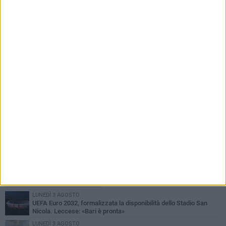
35° anniversario sbarco Vlora, il sindaco di Bari
incontra Kledi Kadiu
PIÙ LETTI QUESTA SETTIMANA
LUNEDÌ 3 AGOSTO
UEFA Euro 2032, formalizzata la disponibilità dello Stadio San
Nicola. Leccese: «Bari è pronta»
LUNEDÌ 3 AGOSTO