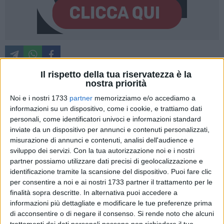
Il rispetto della tua riservatezza è la
nostra priorità
Nella mattinata odierna, nell'ambito di un procedimento
Noi e i nostri 1733
partner
memorizziamo e/o accediamo a
penale pendente nella fase delle indagini preliminari, su
informazioni su un dispositivo, come i cookie, e trattiamo dati
disposizione della Procura della Repubblica di Batri, i
personali, come identificatori univoci e informazioni standard
inviate da un dispositivo per annunci e contenuti personalizzati,
finanzieri del Comando Provinciale di Bari, stanno dando
misurazione di annunci e contenuti, analisi dell'audience e
esecuzione a un provvedimento di perquisizione presso le
sviluppo dei servizi.
Con la tua autorizzazione noi e i nostri
sedi di due società sportive.
partner possiamo utilizzare dati precisi di geolocalizzazione e
identificazione tramite la scansione del dispositivo. Puoi fare clic
In estrema sintesi e nel rispetto del segreto investigativo, le
per consentire a noi e ai nostri 1733 partner il trattamento per le
ipotesi poste a fondamento del provvedimento riguardano le
finalità sopra descritte. In alternativa puoi accedere a
false comunicazioni sociali
(bilancio dell'esercizio 2024 di
informazioni più dettagliate e modificare le tue preferenze prima
di acconsentire o di negare il consenso.
Si rende noto che alcuni
una delle due società con sede a Bari)
nonché fattispecie di
trattamenti dei dati personali possono non richiedere il tuo