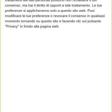
bancarotta fraudolenta connesse alla richiesta di apertura
consenso, ma hai il diritto di opporti a tale trattamento. Le tue
della procedura di liquidazione giudiziale, presentata, ai
preferenze si applicheranno solo a questo sito web. Puoi
sensi dell'art. 38 del CCI, per l'insolvenza della medesima
modificare le tue preferenze o revocare il consenso in qualsiasi
società sportiva.
momento tornando su questo sito e facendo clic sul pulsante
"Privacy" in fondo alla pagina web.
Il provvedimento scaturisce da approfondimenti sui bilanci,
note integrative e relazioni sulla gestione della società
barese, supportati da consulenze tecniche, all'esito dei quali
è emerso che il predetto soggetto economico, in perdita
sistemica (circa 30 milioni di euro nel periodo 2019-2025),
risulta gravato da rilevante deficit patrimoniale e da
consistente esposizione debitoria, in assenza di un concreto
piano di riequilibrio.
L'attività è finalizzata al rinvenimento di documentazione
utile alle indagini ed è stata estesa anche a
tre Direttori
Sportivi e un Procuratore di calcio,
allo stato non indagati,
intervenuti, a diverso titolo, nella cessione di un calciatore tra
le due società correlate per la quale, nel bilancio della