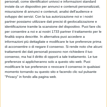
personali, come identificatori univoci e informazioni standard
inviate da un dispositivo per annunci e contenuti personalizzati,
misurazione di annunci e contenuti, analisi dell'audience e
sviluppo dei servizi.
Con la tua autorizzazione noi e i nostri
partner possiamo utilizzare dati precisi di geolocalizzazione e
1
identificazione tramite la scansione del dispositivo. Puoi fare clic
per consentire a noi e ai nostri 1733 partner il trattamento per le
finalità sopra descritte. In alternativa puoi accedere a
informazioni più dettagliate e modificare le tue preferenze prima
Il mercato coperto di via Peucetia, nel quartiere Japigia di
di acconsentire o di negare il consenso.
Si rende noto che alcuni
Bari, è ormai pronto. Il sindaco Decaro ha visitato la
trattamenti dei dati personali possono non richiedere il tuo
struttura: "Siamo quasi alla fine – spiega il primo cittadino –
consenso, ma hai il diritto di opporti a tale trattamento. Le tue
i box presenti nel mercato sono 72. Quelli di colore arancione
preferenze si applicheranno solo a questo sito web. Puoi
ospiteranno macellerie e salumerie mentre quelli verdi
modificare le tue preferenze o revocare il consenso in qualsiasi
momento tornando su questo sito e facendo clic sul pulsante
saranno occupati dai venditori di ortofrutta e merci varie. Al
"Privacy" in fondo alla pagina web.
centro ci sarà la zona destinata alla vendita del pesce".
Il nuovo mercato sarà dotato di servizi igienici per gli
operatori e per i clienti. Sono stati allestiti anche degli spazi
comuni per gli acquisti online. La zona esterna sarà
completata nelle prossime settimane.
"Adesso attendiamo i collaudi – conclude Decaro – e