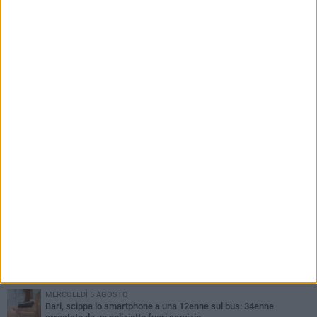
PIÙ LETTI QUESTA SETTIMANA
LUNEDÌ 3 AGOSTO
UEFA Euro 2032, formalizzata la disponibilità dello Stadio San
Nicola. Leccese: «Bari è pronta»
LUNEDÌ 3 AGOSTO
Continua la stagione dei mercati serali a Bari: il calendario di
agosto
LUNEDÌ 3 AGOSTO
"Le Due Bari", un programma diffuso nei Municipi: tutti gli eventi
della settimana
LUNEDÌ 3 AGOSTO
Cambiamenti climatici e salute: il Policlinico di Bari in prima linea
nella ricerca
MERCOLEDÌ 5 AGOSTO
Bari, scippa lo smartphone a una 12enne sul bus: 34enne