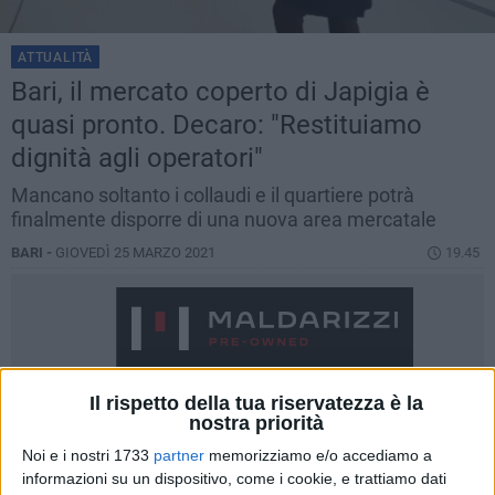
ATTUALITÀ
Bari, il mercato coperto di Japigia è
quasi pronto. Decaro: "Restituiamo
dignità agli operatori"
Mancano soltanto i collaudi e il quartiere potrà
finalmente disporre di una nuova area mercatale
BARI -
GIOVEDÌ 25 MARZO 2021
19.45
Il rispetto della tua riservatezza è la
nostra priorità
Noi e i nostri 1733
partner
memorizziamo e/o accediamo a
informazioni su un dispositivo, come i cookie, e trattiamo dati