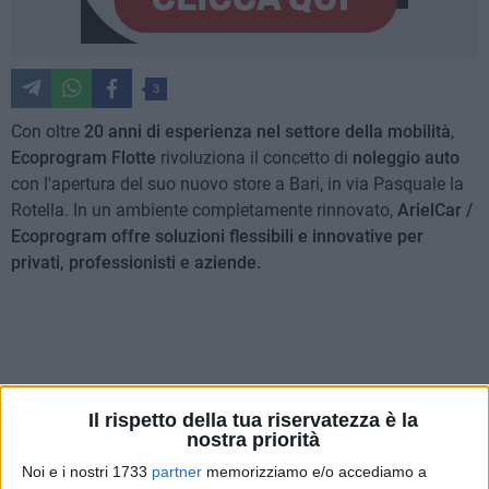
3
Con oltre
20 anni di esperienza nel settore della mobilità
,
Ecoprogram Flotte
rivoluziona il concetto di
noleggio auto
con l'apertura del suo nuovo store a Bari, in via Pasquale la
Rotella. In un ambiente completamente rinnovato,
ArielCar /
Ecoprogram offre soluzioni flessibili e innovative per
privati, professionisti e aziende.
Il rispetto della tua riservatezza è la
nostra priorità
Noi e i nostri 1733
partner
memorizziamo e/o accediamo a