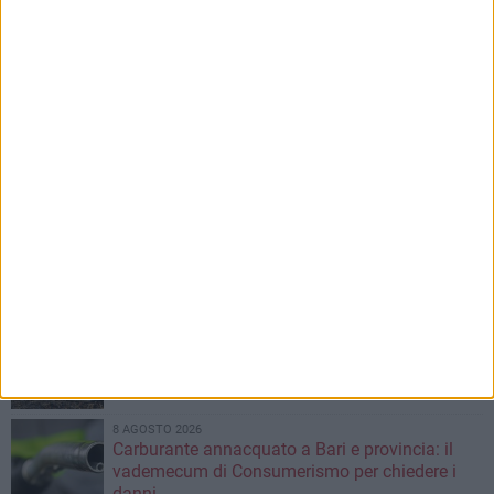
8 AGOSTO 2026
Gomez e Butic si presentano ai baresi
8 AGOSTO 2026
Mercato in uscita, anche Dickmann lascia Bari
8 AGOSTO 2026
"Aiutaci a fare i cartoni", parte la campagna per
la raccolta sulla costa barese
8 AGOSTO 2026
Al via la prossima settimana i lavori per la
realizzazione del tronco di fogna bianca in
corso Alcide De Gasperi
8 AGOSTO 2026
Carburante annacquato a Bari e provincia: il
vademecum di Consumerismo per chiedere i
danni