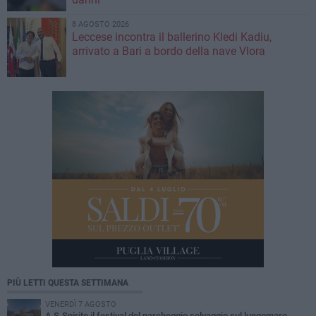
8 AGOSTO 2026
Leccese incontra il ballerino Kledi Kadiu,
arrivato a Bari a bordo della nave Vlora
PIÙ LETTI QUESTA SETTIMANA
VENERDÌ 7 AGOSTO
A S.Spirito il festival del parcheggio selvaggio sul lungomare