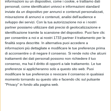
informazioni su un dispositivo, come i cookie, e trattiamo dati
personali, come identificatori univoci e informazioni standard
inviate da un dispositivo per annunci e contenuti personalizzati,
misurazione di annunci e contenuti, analisi dell'audience e
sviluppo dei servizi.
Con la tua autorizzazione noi e i nostri
partner possiamo utilizzare dati precisi di geolocalizzazione e
Nel nuovo store si trova un'ampia selezione di
veicoli nuovi e
identificazione tramite la scansione del dispositivo. Puoi fare clic
usati, pronti per il noleggio o l'acquisto, con la possibilità di
per consentire a noi e ai nostri 1733 partner il trattamento per le
toccare con mano il prodotto e di fare una scelta
finalità sopra descritte. In alternativa puoi accedere a
consapevole. Lo
store inaugurato offre anche
servizi
informazioni più dettagliate e modificare le tue preferenze prima
premium
come la
consegna a domicilio
delle vetture e
di acconsentire o di negare il consenso.
Si rende noto che alcuni
trattamenti dei dati personali possono non richiedere il tuo
l'esclusivo
Servizio di Officina Mobile
: la manutenzione auto
consenso, ma hai il diritto di opporti a tale trattamento. Le tue
che arriva direttamente a casa tua.
preferenze si applicheranno solo a questo sito web. Puoi
modificare le tue preferenze o revocare il consenso in qualsiasi
PROMO NOLEGGIO
momento tornando su questo sito e facendo clic sul pulsante
Se si decide di sottoscrivere un contratto di noleggio entro
"Privacy" in fondo alla pagina web.
il 31 ottobre, si riceverà un 1 canone omaggio.
Se si porta un amico, il vantaggio raddoppia: 2 canoni
omaggio.