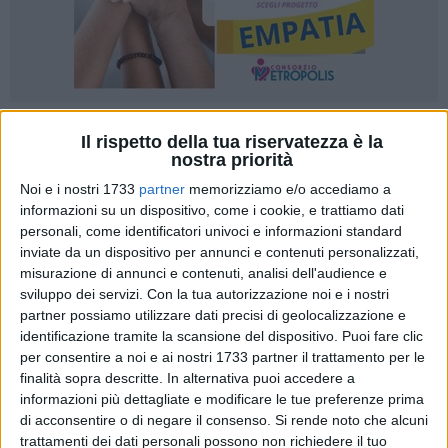
61
Il rispetto della tua riservatezza è la
nostra priorità
Noi e i nostri 1733
partner
memorizziamo e/o accediamo a
Grande partecipazione al primo "Federpubblicità Networking
informazioni su un dispositivo, come i cookie, e trattiamo dati
personali, come identificatori univoci e informazioni standard
Event", svoltosi mercoledì 16 luglio presso il Sophia Loren
inviate da un dispositivo per annunci e contenuti personalizzati,
Restaurant di Bari, che ha ufficializzato la nascita di
misurazione di annunci e contenuti, analisi dell'audience e
Federpubblicità, la nuova rete promossa da Confesercenti
sviluppo dei servizi.
Con la tua autorizzazione noi e i nostri
Bari e dedicata alle imprese della comunicazione, marketing,
partner possiamo utilizzare dati precisi di geolocalizzazione e
pubblicità e intrattenimento. Già 50 le aziende aderenti alla
identificazione tramite la scansione del dispositivo. Puoi fare clic
federazione che intende dare voce, visibilità e
per consentire a noi e ai nostri 1733 partner il trattamento per le
rappresentanza a un settore strategico e in forte espansione.
finalità sopra descritte. In alternativa puoi accedere a
informazioni più dettagliate e modificare le tue preferenze prima
di acconsentire o di negare il consenso.
Si rende noto che alcuni
A dare il via ai lavori sono stati
Raffaella Altamura
,
trattamenti dei dati personali possono non richiedere il tuo