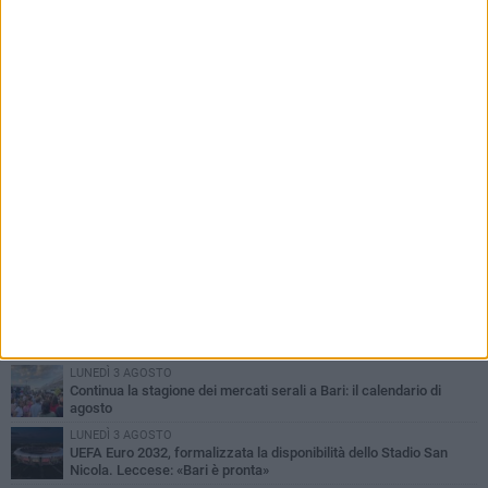
PIÙ LETTI QUESTA SETTIMANA
LUNEDÌ 3 AGOSTO
Continua la stagione dei mercati serali a Bari: il calendario di
agosto
LUNEDÌ 3 AGOSTO
UEFA Euro 2032, formalizzata la disponibilità dello Stadio San
Nicola. Leccese: «Bari è pronta»