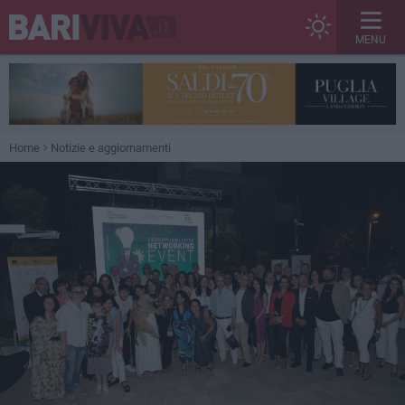
MENU
Home
Notizie e aggiornamenti