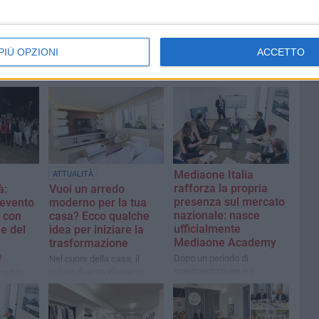
PIÙ OPZIONI
ACCETTO
Mediaone Italia
ATTUALITÀ
rafforza la propria
à:
Vuoi un arredo
presenza sul mercato
’evento
moderno per la tua
nazionale: nasce
i con
casa? Ecco qualche
ufficialmente
de del
idea per iniziare la
Mediaone Academy
trasformazione
e
Dopo un periodo di
Nel cuore della casa, il
sperimentazione e il
colore diventa elemento
Sophia
riscontro molto positivo la
architettonico più che
i Bari ha
struttura parte con
decorativo
scita della
un’offerta formativa mirata