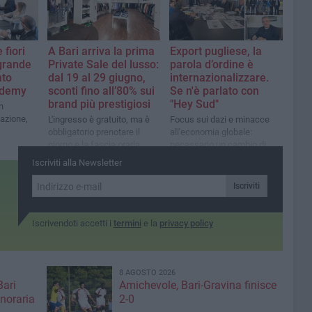
 fiori
A Bari arriva la prima
Export pugliese, la
 grande
Private Sale del lusso:
parola d’ordine è
ato
dal 19 al 29 giugno,
internazionalizzare.
ademy
sconti fino all’80% sui
Se n'è parlato con
brand più prestigiosi
"Hey Sud"
n
azione,
L'ingresso è gratuito, ma è
Focus sui dazi e minacce
obbligatorio prenotare il
all'economia globale:
giorno e la fascia oraria
necessario un cambio di
preferita
rotta e strategie forti
Iscriviti alla Newsletter
Iscriviti
Iscrivendoti accetti i
termini
e la
privacy policy
8 AGOSTO 2026
Bari
Amichevole, Bari-Gravina finisce
noraria
2-0