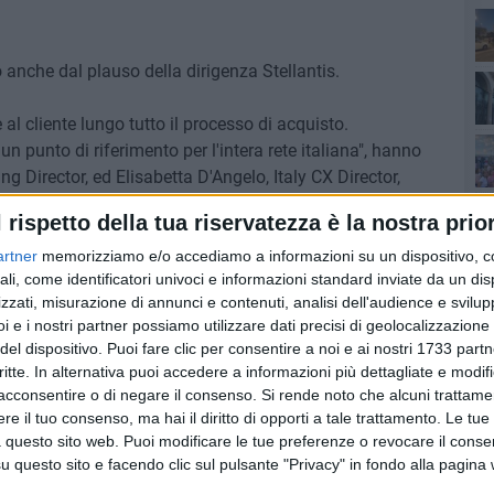
anche dal plauso della dirigenza Stellantis.
Co
e al cliente lungo tutto il processo di acquisto.
n punto di riferimento per l'intera rete italiana", hanno
 Director, ed Elisabetta D'Angelo, Italy CX Director,
Maldarizzi nel prestigioso Club of Excellence.
l rispetto della tua riservatezza è la nostra prior
rgoglio per tutta l'organizzazione e una leva concreta per
artner
memorizziamo e/o accediamo a informazioni su un dispositivo, c
Lec
ali, come identificatori univoci e informazioni standard inviate da un di
a chi entra nei saloni Maldarizzi Automotive: offrire
zzati, misurazione di annunci e contenuti, analisi dell'audience e svilupp
ica in ogni fase del percorso d'acquisto e assistenza.
i e i nostri partner possiamo utilizzare dati precisi di geolocalizzazione 
del dispositivo. Puoi fare clic per consentire a noi e ai nostri 1733 partn
critte. In alternativa puoi accedere a informazioni più dettagliate e modif
acconsentire o di negare il consenso.
Si rende noto che alcuni trattamen
9 AGOSTO 2026
e il tuo consenso, ma hai il diritto di opporti a tale trattamento. Le tue
ese: una
35° Anniversario arrivo della
 questo sito web. Puoi modificare le tue preferenze o revocare il conse
Vlora: Bari fa rete
questo sito e facendo clic sul pulsante "Privacy" in fondo alla pagina