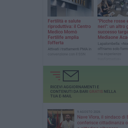
porta nei punti vendita
Confesercenti Bari
Interspar i peperoni cruschi
lavorati da ragazzi autistici
in Basilicata
Fertilità e salute
"Picche rosse e
riproduttiva: il Centro
neri": un altro
Medico Momò
successo targ
Fertilife amplia
Mediaone Ac
l’offerta
Lapalombella: «No
offriamo solo form
Attivati i trattamenti PMA in
ma esperienze
convenzione con il SSN
trasformative»
RICEVI AGGIORNAMENTI E
CONTENUTI DA BARI
GRATIS
NELLA
TUA E-MAIL
9 AGOSTO 2026
Nave Vlora, il sindaco di 
conferisce cittadinanza o