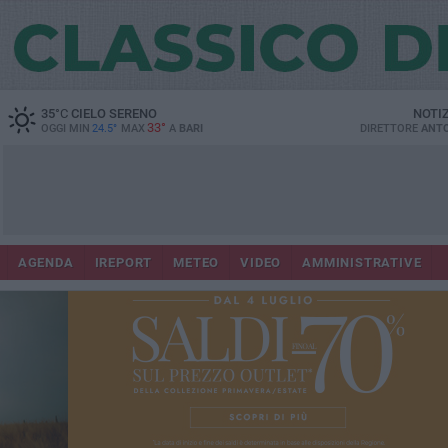
35
°C
CIELO SERENO
NOTI
33°
OGGI MIN
24.5°
MAX
A
BARI
DIRETTORE
ANTO
AGENDA
IREPORT
METEO
VIDEO
AMMINISTRATIVE