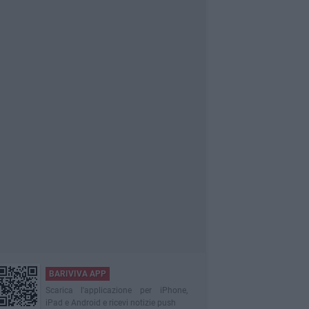
BARIVIVA APP
Scarica l'applicazione per iPhone,
iPad e Android e ricevi notizie push