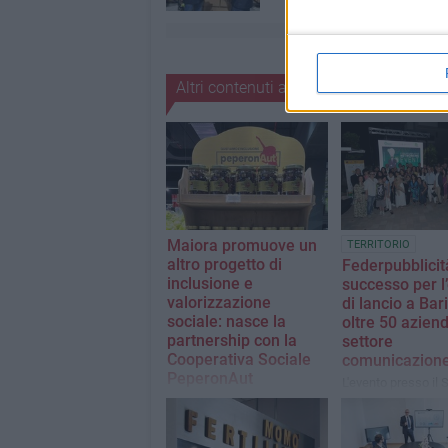
Altri contenuti a tema
Maiora promuove un
TERRITORIO
altro progetto di
Federpubblicit
inclusione e
successo per l
valorizzazione
di lancio a Bar
sociale: nasce la
oltre 50 azien
partnership con la
settore
Cooperativa Sociale
comunicazion
PeperonAut
L'evento presso il 
Responsabilità sociale e
Loren Restaurant d
sviluppo commerciale
ufficializzato la na
insieme in un progetto che
rete promossa da