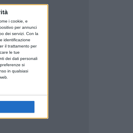
ità
ome i cookie, e
spositivo per annunci
o dei servizi.
Con la
e identificazione
er il trattamento per
icare le tue
ti dei dati personali
 preferenze si
nso in qualsiasi
 web.