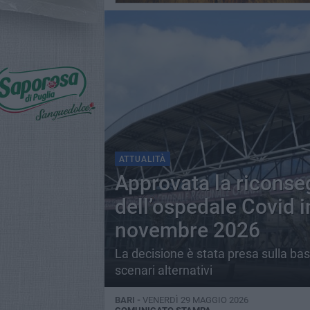
ATTUALITÀ
Approvata la riconse
dell’ospedale Covid i
novembre 2026
La decisione è stata presa sulla bas
scenari alternativi
BARI -
VENERDÌ 29 MAGGIO 2026