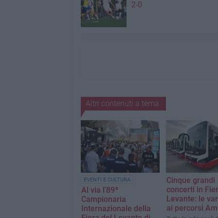
2-0
Altri contenuti a tema
Cinque grandi
EVENTI E CULTURA
concerti in Fie
Al via l'89ª
Levante: le var
Campionaria
ai percorsi Am
Internazionale della
Fiera del Levante di