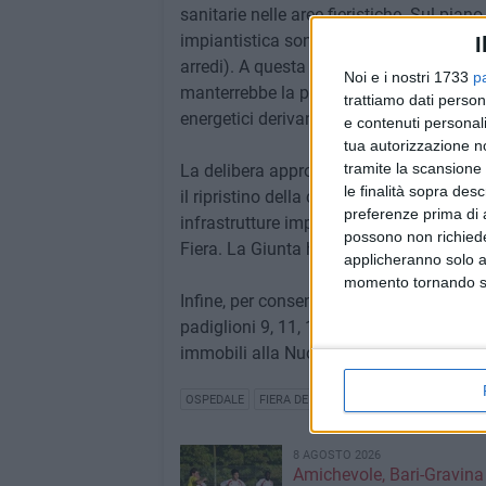
sanitarie nelle aree fieristiche. Sul pian
impiantistica sono stati stimati indicativ
I
arredi). A questa cifra andrebbero aggiun
Noi e i nostri 1733
p
manterrebbe la proprietà degli immobili; 
trattiamo dati person
energetici derivanti dalla configurazione
e contenuti personali
tua autorizzazione no
tramite la scansione 
La delibera approva quindi gli interventi
le finalità sopra des
il ripristino della configurazione origin
preferenze prima di 
infrastrutture impiantistiche e di clima
possono non richieder
Fiera. La Giunta ha quindi stanziato le 
applicheranno solo a
momento tornando su 
Infine, per consentire le operazioni di rip
padiglioni 9, 11, 13 e 18 sino al 30 nove
immobili alla Nuova Fiera del Levante sr
OSPEDALE
FIERA DEL LEVANTE
8 AGOSTO 2026
Amichevole, Bari-Gravina 