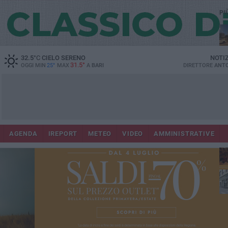
PI
Co
32.5
°C
CIELO SERENO
NOTI
31.5°
OGGI MIN
25°
MAX
A
BARI
DIRETTORE
ANTO
AGENDA
IREPORT
METEO
VIDEO
AMMINISTRATIVE
Lec