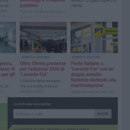
utenza
Venerdì 10 luglio si apre con
pubblico
ate ad
i Modà
adiso,
Tutte le modifiche da oggi a
rah
domenica 12 luglio
EVENTI E CULTURA
EVENTI E CULTURA
genza,
Oltre 33mila presenze
Poste Italiane a
piano di
per l'edizione 2026 di
"Levante For" con un
per gli
"Levante For"
doppio annullo
filatelico dedicato alla
Il bilancio della rassegna
manifestazione
che si è svolta il 30 e 31
no 25
maggio scorsi
 il
Appuntamento in Fiera del
a rete
Levante il 30 e 31 maggio
Iscriviti alla Newsletter
Iscriviti
Iscrivendoti accetti i
termini
e la
privacy policy