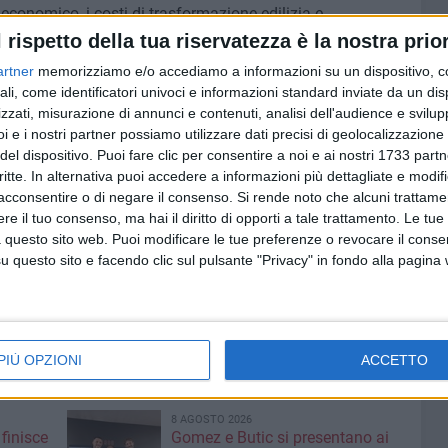
o economico, i costi di trasformazione edilizia e
amente superiori a 17 milioni di euro (al netto di IVA e
l rispetto della tua riservatezza è la nostra prior
ti: canoni di locazione periodici alla Fiera, che
artner
memorizziamo e/o accediamo a informazioni su un dispositivo, c
oneri di gestione; manutenzioni ordinarie; elevati costi
ali, come identificatori univoci e informazioni standard inviate da un di
 degli edifici; adeguamenti normativi futuri.
zzati, misurazione di annunci e contenuti, analisi dell'audience e svilupp
i e i nostri partner possiamo utilizzare dati precisi di geolocalizzazione 
del dispositivo. Puoi fare clic per consentire a noi e ai nostri 1733 partn
 di rimozione dei moduli interni e delle opere emergenziali,
critte. In alternativa puoi accedere a informazioni più dettagliate e modif
aria e il mantenimento — previo accordo — delle principali
acconsentire o di negare il consenso.
Si rende noto che alcuni trattamen
tizzazione a beneficio del compendio immobiliare della
e il tuo consenso, ma hai il diritto di opporti a tale trattamento. Le tue
somme necessarie per la realizzazione dell'intervento.
 questo sito web. Puoi modificare le tue preferenze o revocare il conse
questo sito e facendo clic sul pulsante "Privacy" in fondo alla pagina
ristino, sono stati prorogati i termini di riconsegna dei
mbre 2026, data prevista per la restituzione ufficiale degli
l.
PIÙ OPZIONI
ACCETTO
8 AGOSTO 2026
finisce
Gomez e Butic si presentano ai