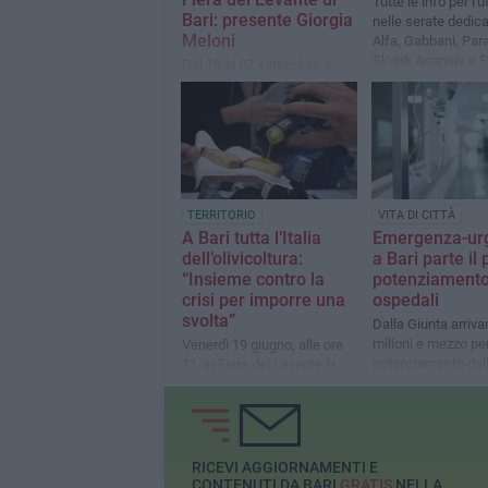
Tutte le info per l'
Bari: presente Giorgia
nelle serate dedic
Meloni
Alfa, Gabbani, Par
Skunk Anansie e F
Dal 19 al 27 settembre a
Quintale
Bari nove giorni di incontri,
idee e confronto
TERRITORIO
VITA DI CITTÀ
A Bari tutta l’Italia
Emergenza-ur
dell’olivicoltura:
a Bari parte il 
“Insieme contro la
potenziamento 
crisi per imporre una
ospedali
svolta”
Dalla Giunta arriva
milioni e mezzo per
Venerdì 19 giugno, alle ore
potenziamento dell
11, in Fiera del Levante le
sanitaria
OP olivicole, produttori,
frantoiani, tutto il settore
RICEVI AGGIORNAMENTI E
CONTENUTI DA BARI
GRATIS
NELLA