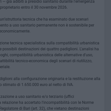
ri — già adibiti a presidio sanitario durante l'emergenza
e proprietario entro il 30 novembre 2026.
 un'istruttoria tecnica che ha esaminato due scenari
mento a uso sanitario permanente non è sostenibile per
é economicamente.
azione tecnica specialistica sulla compatibilità urbanistica
e possibili destinazioni dei quattro padiglioni. L'analisi ha
uoghi, compatibilità urbanistica delle alternative d'uso,
fattibilità tecnico-economica degli scenari di riutilizzo,
eriale.
diglioni alla configurazione originaria e la restituzione alla
o stimato di 1.650.000 euro al netto di IVA.
zazione a uso sanitario e/o terziario (uffici
a relazione ha accertato l'incompatibilità con le Norme
egolatore di Bari (art. 32), che vietano destinazioni