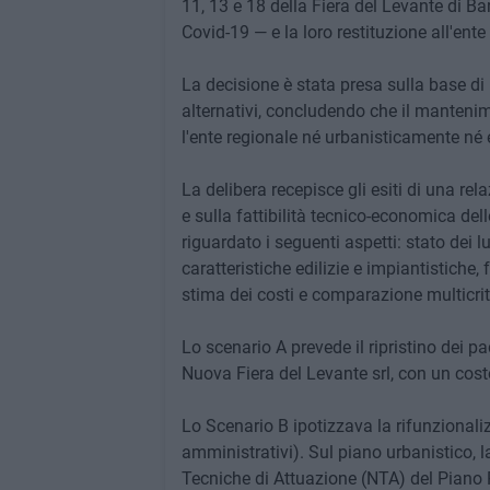
11, 13 e 18 della Fiera del Levante di Ba
Covid-19 — e la loro restituzione all'ent
La decisione è stata presa sulla base di
alternativi, concludendo che il manteni
l'ente regionale né urbanisticamente n
La delibera recepisce gli esiti di una rel
e sulla fattibilità tecnico-economica dell
riguardato i seguenti aspetti: stato dei l
caratteristiche edilizie e impiantistiche, 
stima dei costi e comparazione multicrit
Lo scenario A prevede il ripristino dei pa
Nuova Fiera del Levante srl, con un cost
Lo Scenario B ipotizzava la rifunzionaliz
amministrativi). Sul piano urbanistico, l
Tecniche di Attuazione (NTA) del Piano R