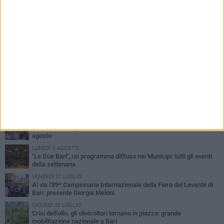
PIÙ LETTI QUESTA SETTIMANA
LUNEDÌ 3 AGOSTO
UEFA Euro 2032, formalizzata la disponibilità dello Stadio San
Nicola. Leccese: «Bari è pronta»
LUNEDÌ 3 AGOSTO
Continua la stagione dei mercati serali a Bari: il calendario di
agosto
LUNEDÌ 3 AGOSTO
"Le Due Bari", un programma diffuso nei Municipi: tutti gli eventi
della settimana
VENERDÌ 31 LUGLIO
Al via l'89ª Campionaria Internazionale della Fiera del Levante di
Bari: presente Giorgia Meloni
GIOVEDÌ 30 LUGLIO
Crisi dell’olio, gli olivicoltori tornano in piazza: grande
mobilitazione nazionale a Bari