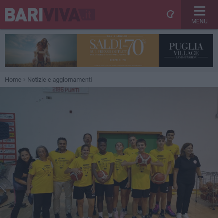
MENU
Home
Notizie e aggiornamenti