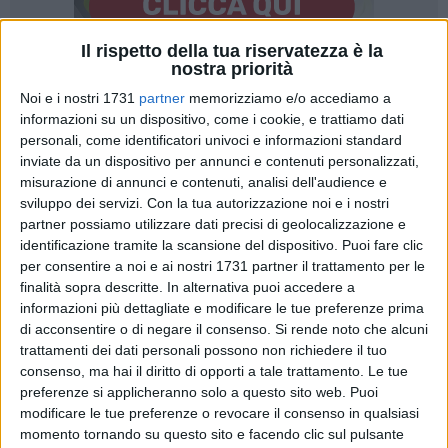
Il rispetto della tua riservatezza è la
nostra priorità
Noi e i nostri 1731
partner
memorizziamo e/o accediamo a
informazioni su un dispositivo, come i cookie, e trattiamo dati
personali, come identificatori univoci e informazioni standard
Ha avuto luogo lunedì 26 settembre la giornata "Festa dello
inviate da un dispositivo per annunci e contenuti personalizzati,
misurazione di annunci e contenuti, analisi dell'audience e
Sport del PalaCarrassi" inserita nel calendario eventi della
sviluppo dei servizi.
Con la tua autorizzazione noi e i nostri
Settimana Europea dello Sport (European Week of Sport -
partner possiamo utilizzare dati precisi di geolocalizzazione e
2022) che fa del #BeActive il suo messaggio principale.
identificazione tramite la scansione del dispositivo. Puoi fare clic
per consentire a noi e ai nostri 1731 partner il trattamento per le
L'ASD Pink Sport Time, in qualità di gestore del PalaCarrassi,
finalità sopra descritte. In alternativa puoi accedere a
e in collaborazione con l'APS ASD Margherita Sport e Vita,
informazioni più dettagliate e modificare le tue preferenze prima
ha organizzato una vera e propria festa basata sulla
di acconsentire o di negare il consenso.
Si rende noto che alcuni
trattamenti dei dati personali possono non richiedere il tuo
promozione delle attività sportive dedicate ai piccoli e
consenso, ma hai il diritto di opporti a tale trattamento. Le tue
giovani atleti, promuovendo soprattutto uno stile di vita
preferenze si applicheranno solo a questo sito web. Puoi
sano.
modificare le tue preferenze o revocare il consenso in qualsiasi
momento tornando su questo sito e facendo clic sul pulsante