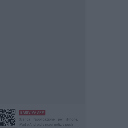
BARIVIVA APP
Scarica l'applicazione per iPhone,
iPad e Android e ricevi notizie push