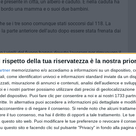
è presente in città, un albero è caduto. E nella caduta ha
n a bordo una mamma e o suoi due bambini.
he se i tre sono comunque stati soccorsi dal 118. La
o la parte anteriore dell'auto dopo essere stata frenata dai
to i vigili del fuoco hanno dovuto lavorare per rimuovere il
ccando a lungo la circolazione.
l rispetto della tua riservatezza è la nostra prior
artner
memorizziamo e/o accediamo a informazioni su un dispositivo, c
ali, come identificatori univoci e informazioni standard inviate da un di
zzati, misurazione di annunci e contenuti, analisi dell'audience e svilupp
7 AGOSTO 2026
i e i nostri partner possiamo utilizzare dati precisi di geolocalizzazione 
addio
Due aggressioni in pochi giorni
del dispositivo. Puoi fare clic per consentire a noi e ai nostri 1733 partn
tra Bari e Corato: le vittime
critte. In alternativa puoi accedere a informazioni più dettagliate e modif
hanno 17 anni
acconsentire o di negare il consenso.
Si rende noto che alcuni trattamen
e il tuo consenso, ma hai il diritto di opporti a tale trattamento. Le tue
 questo sito web. Puoi modificare le tue preferenze o revocare il conse
questo sito e facendo clic sul pulsante "Privacy" in fondo alla pagina