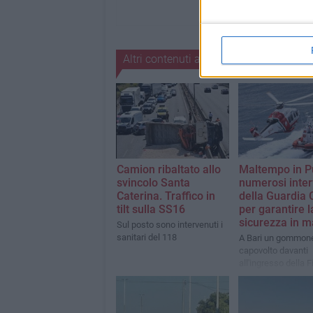
Altri contenuti a tema
Camion ribaltato allo
Maltempo in Pu
svincolo Santa
numerosi inter
Caterina. Traffico in
della Guardia 
tilt sulla SS16
per garantire l
sicurezza in m
Sul posto sono intervenuti i
sanitari del 118
A Bari un gommone
capovolto davanti
all'ingresso della F
Levante