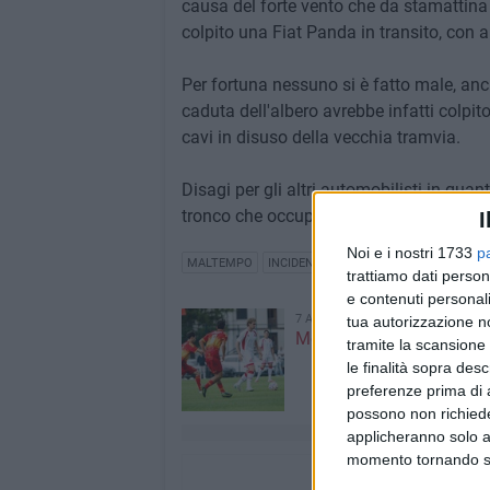
causa del forte vento che da stamattina 
colpito una Fiat Panda in transito, co
Per fortuna nessuno si è fatto male, anc
caduta dell'albero avrebbe infatti colpit
cavi in disuso della vecchia tramvia.
Disagi per gli altri automobilisti in quan
tronco che occupava la carreggiata, blo
I
Noi e i nostri 1733
p
MALTEMPO
INCIDENTE
trattiamo dati person
e contenuti personali
7 AGOSTO 2026
tua autorizzazione no
Mercato Bari, Verreth all'
tramite la scansione 
le finalità sopra des
preferenze prima di 
possono non richieder
applicheranno solo a
momento tornando su 