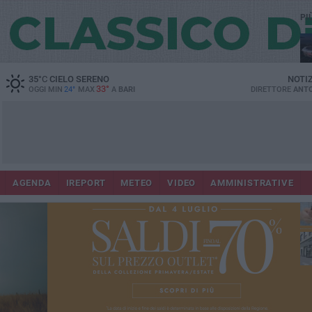
PI
Lec
35
°C
CIELO SERENO
NOTI
33°
OGGI MIN
24°
MAX
A
BARI
DIRETTORE
ANTO
AGENDA
IREPORT
METEO
VIDEO
AMMINISTRATIVE
ri
fuo