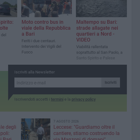
pirito:
Moto contro bus in
Maltempo su Bari:
olte
viale della Repubblica
strade allagate nei
a Bari
quartieri a Nord -
 del
VIDEO
Feriti i due centauri.
Intervento dei Vigili del
Viabilità rallentata
Fuoco
soprattutto al San Paolo, a
Santo Spirito e Palese
Iscriviti alla Newsletter
Iscriviti
Iscrivendoti accetti i
termini
e la
privacy policy
7 AGOSTO 2026
le degli
Leccese: "Guardiamo oltre il
poli:
cantiere, stiamo costruendo la
i Bari
via Manzoni di domani"