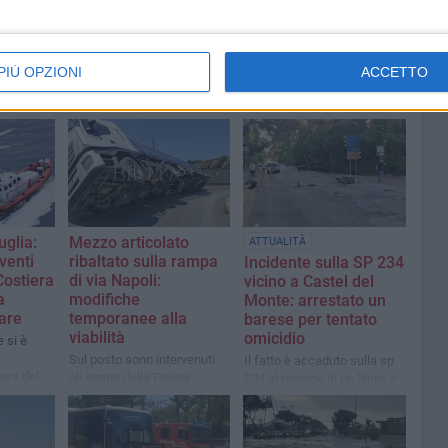
PIÙ OPZIONI
ACCETTO
glia:
Mezzo articolato
ATTUALITÀ
venti
ribaltato sulla rampa
Incidente sulla SP 234
Costiera
di via Napoli:
vicino a Castel del
a
modifiche
Monte: arrestato un
are
temporanee alla
barese per tentato
viabilità
omicidio
 si è
Sul posto sono intervenuti
Il fatto è accaduto sulla sp
iera del
gli agenti della Polizia
234 al termine di un litigio e
Locale e i Vigili del Fuoco
di un inseguimento