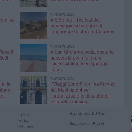
7 AGOSTO 2026
ole tra
A S.Spirito il festival del
parcheggio selvaggio sul
lungomare Cristoforo Colombo
7 AGOSTO 2026
ora, il
A San Girolamo posizionata la
Kledi
passerella per migliorare
l'accessibilità della spiaggia
libera
7 AGOSTO 2026
ia: le
"Viaggi Sonori": on line l'avviso
edono
del Municipio 4 per
egli
l'organizzazione di spettacoli
culturali e musicali
Agenda eventi di Bari
Tennis
Volley
Segnalazioni iReport
Altri sport