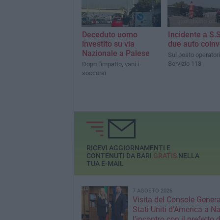
Deceduto uomo
Incidente a S.S
investito su via
due auto coinv
Nazionale a Palese
Sul posto operatori
Servizio 118
Dopo l'impatto, vani i
soccorsi
RICEVI AGGIORNAMENTI E
CONTENUTI DA BARI
GRATIS
NELLA
TUA E-MAIL
7 AGOSTO 2026
Visita del Console Genera
Stati Uniti d’America a Na
l'incontro con il prefetto d