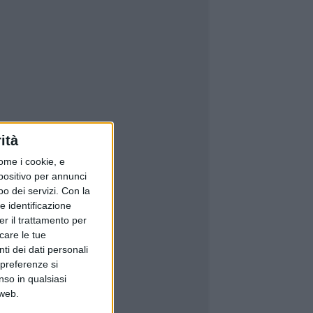
ità
ome i cookie, e
spositivo per annunci
o dei servizi.
Con la
e identificazione
er il trattamento per
icare le tue
ti dei dati personali
 preferenze si
nso in qualsiasi
 web.