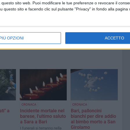
riaperti i termini per diverse
 questo sito web. Puoi modificare le tue preferenze o revocare il conse
posizioni lavorative
questo sito e facendo clic sul pulsante "Privacy" in fondo alla pagina
PIÙ OPZIONI
ACCETTO
CRONACA
CRONACA
ti" a
Incidente mortale nel
Bari, palloncini
barese, l'ultimo saluto
bianchi per dire addio
a Sara a Bari
al bimbo morto a San
Girolamo
I funerali si terranno nella