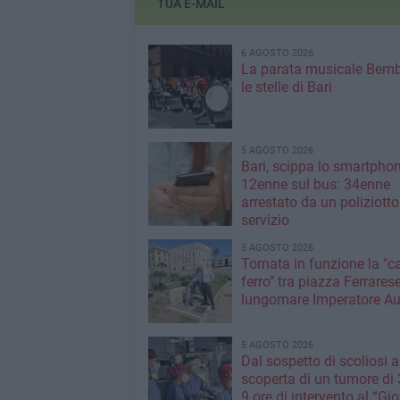
TUA E-MAIL
6 AGOSTO 2026
La parata musicale Bemb
le stelle di Bari
5 AGOSTO 2026
Bari, scippa lo smartpho
12enne sul bus: 34enne
arrestato da un poliziotto
servizio
5 AGOSTO 2026
Tornata in funzione la "c
ferro" tra piazza Ferrarese
lungomare Imperatore A
5 AGOSTO 2026
Dal sospetto di scoliosi a
scoperta di un tumore di 3
9 ore di intervento al “Gi