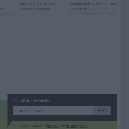
basilica di Santa Fara
Questa mattina i funerali del
domani pomeriggio
piccolo alla chiesa di Santa
o ai
Fara, a celebrare la funzione
ità di fare
il nuovo vescovo Giuseppe
ere San
Satriano
Iscriviti alla Newsletter
Iscriviti
Iscrivendoti accetti i
termini
e la
privacy policy