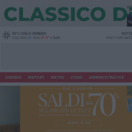
PI
Lec
30
°C
CIELO SERENO
NOTI
31.5°
OGGI MIN
24°
MAX
A
BARI
DIRETTORE
ANTO
AGENDA
IREPORT
METEO
VIDEO
AMMINISTRATIVE
Gi
Bar
ri