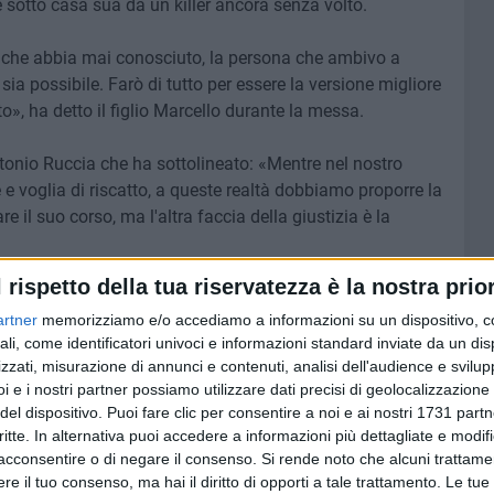
 sotto casa sua da un killer ancora senza volto.
re che abbia mai conosciuto, la persona che ambivo a
ia possibile. Farò di tutto per essere la versione migliore
o», ha detto il figlio Marcello durante la messa.
tonio Ruccia che ha sottolineato: «Mentre nel nostro
e voglia di riscatto, a queste realtà dobbiamo proporre la
e il suo corso, ma l'altra faccia della giustizia è la
l rispetto della tua riservatezza è la nostra prior
uirenti stanno lavorando alacremente e non escludono
artner
memorizziamo e/o accediamo a informazioni su un dispositivo, c
a un volto e un movente ad un omicidio ad oggi
ali, come identificatori univoci e informazioni standard inviate da un di
zzati, misurazione di annunci e contenuti, analisi dell'audience e svilupp
i e i nostri partner possiamo utilizzare dati precisi di geolocalizzazione 
del dispositivo. Puoi fare clic per consentire a noi e ai nostri 1731 partn
critte. In alternativa puoi accedere a informazioni più dettagliate e modif
6 AGOSTO 2026
acconsentire o di negare il consenso.
Si rende noto che alcuni trattamen
io
Città Metropolitana di Bari,
e il tuo consenso, ma hai il diritto di opporti a tale trattamento. Le tue