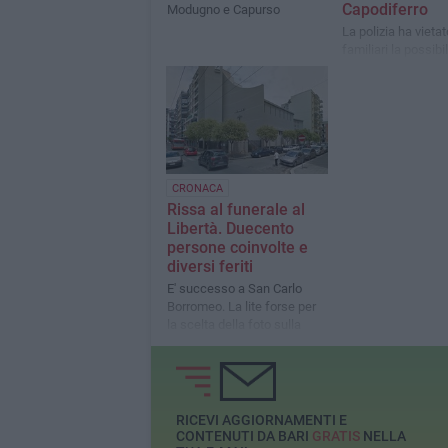
Capodiferro
Modugno e Capurso
La polizia ha vietat
familiari la possibil
un corteo al quarti
Paolo
CRONACA
Rissa al funerale al
Libertà. Duecento
persone coinvolte e
diversi feriti
E' successo a San Carlo
Borromeo. La lite forse per
la scelta della foto sulla
lapide
RICEVI AGGIORNAMENTI E
CONTENUTI DA BARI
GRATIS
NELLA