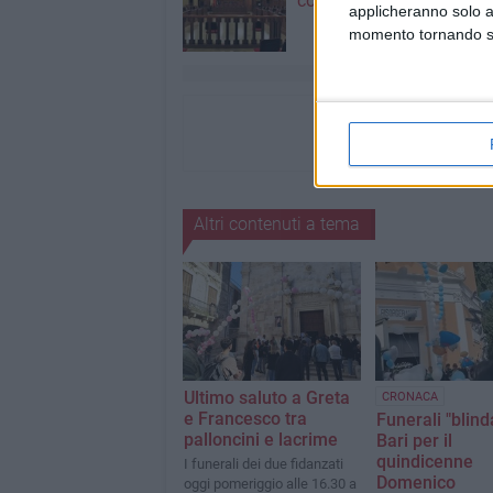
comunale di Bari
applicheranno solo a
momento tornando su 
Altri contenuti a tema
Ultimo saluto a Greta
CRONACA
e Francesco tra
Funerali "blinda
palloncini e lacrime
Bari per il
quindicenne
I funerali dei due fidanzati
Domenico
oggi pomeriggio alle 16.30 a