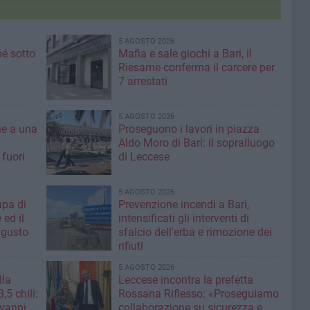
5 AGOSTO 2026
é sotto
Mafia e sale giochi a Bari, il
Riesame conferma il carcere per
7 arrestati
5 AGOSTO 2026
ne a una
Proseguono i lavori in piazza
Aldo Moro di Bari: il sopralluogo
 fuori
di Leccese
5 AGOSTO 2026
apa di
Prevenzione incendi a Bari,
 ed il
intensificati gli interventi di
ugusto
sfalcio dell'erba e rimozione dei
rifiuti
5 AGOSTO 2026
lla
Leccese incontra la prefetta ​
,5 chili:
Rossana Riflesso: «Proseguiamo
ovanni
collaborazione su sicurezza e