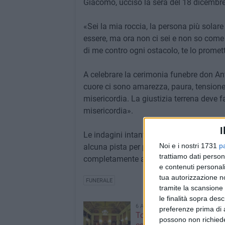
Giacomo, ucciso la sera del 18 dicembre
«Sei la mia roccia, la persona più sola
essere, ma ora non ci sei e non so come s
di me contro ogni ostacolo, te lo promett
A celebrare la cerimonia funebre don An
cuore ci sono amarezza, paura, tensione 
misericordia. La giustizia terrena deve far
misericordia».
I
Le indagini intanto proseguono, gli inq
Noi e i nostri 1731
p
alcuna pista per poter dare quanto prim
trattiamo dati person
completamente avvolto dal mistero.
e contenuti personali
tua autorizzazione no
FUNERALE
tramite la scansione 
le finalità sopra des
6 AGOSTO 2026
preferenze prima di 
Torna a riunirsi il Consigl
possono non richieder