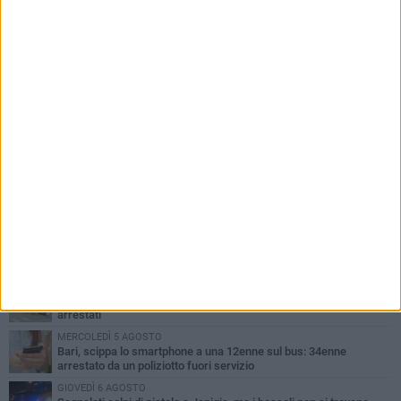
PIÙ LETTI QUESTA SETTIMANA
GIOVEDÌ 6 AGOSTO
Città Metropolitana di Bari, riaperti i termini per diverse posizioni
lavorative
VENERDÌ 7 AGOSTO
A S.Spirito il festival del parcheggio selvaggio sul lungomare
Cristoforo Colombo
MERCOLEDÌ 5 AGOSTO
Mafia e sale giochi a Bari, il Riesame conferma il carcere per 7
arrestati
MERCOLEDÌ 5 AGOSTO
Bari, scippa lo smartphone a una 12enne sul bus: 34enne
arrestato da un poliziotto fuori servizio
GIOVEDÌ 6 AGOSTO