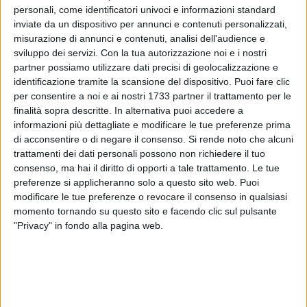
personali, come identificatori univoci e informazioni standard
inviate da un dispositivo per annunci e contenuti personalizzati,
misurazione di annunci e contenuti, analisi dell'audience e
sviluppo dei servizi.
Con la tua autorizzazione noi e i nostri
partner possiamo utilizzare dati precisi di geolocalizzazione e
4
identificazione tramite la scansione del dispositivo. Puoi fare clic
per consentire a noi e ai nostri 1733 partner il trattamento per le
finalità sopra descritte. In alternativa puoi accedere a
Sono state installate questa mattina, sulla spiaggia di
Pane
informazioni più dettagliate e modificare le tue preferenze prima
di acconsentire o di negare il consenso.
Si rende noto che alcuni
e pomodoro
, altre
30 cassette portavalori a utilizzo gratuito
,
trattamenti dei dati personali possono non richiedere il tuo
a disposizione dei bagnanti che scelgono di trascorrere del
consenso, ma hai il diritto di opporti a tale trattamento. Le tue
tempo sul lido cittadino.
preferenze si applicheranno solo a questo sito web. Puoi
modificare le tue preferenze o revocare il consenso in qualsiasi
Questi ulteriori smart locker si aggiungono ai 36 già
momento tornando su questo sito e facendo clic sul pulsante
posizionati circa venti giorni fa: si ricorda che per usufruirne
"Privacy" in fondo alla pagina web.
gli utenti devono impostare un pin associato a un numero di
telefono e poi scegliere la dimensione del box e una fascia
oraria, che non determina l'apertura della cassetta allo
scadere dell'orario indicato, se non a seguito di un input
dell'utente.