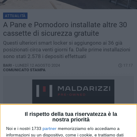
ATTUALITÀ
A Pane e Pomodoro installate altre 30
cassette di sicurezza gratuite
Questi ulteriori smart locker si aggiungono ai 36 già
posizionati circa venti giorni fa. Dalle prime installazioni
sono stati 2.578 i depositi effettuati
BARI -
LUNEDÌ 12 AGOSTO 2024
17.17
COMUNICATO STAMPA
Il rispetto della tua riservatezza è la
nostra priorità
Noi e i nostri 1733
partner
memorizziamo e/o accediamo a
informazioni su un dispositivo, come i cookie, e trattiamo dati