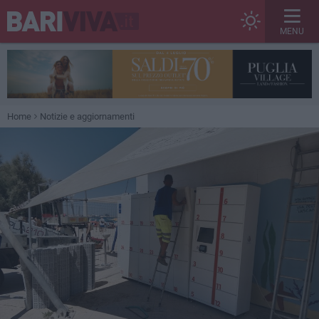
MENU
Home
Notizie e aggiornamenti