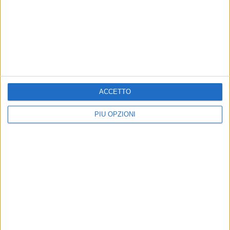
BARI - 4 MAGGIO 2017
Presentati i 30 brani di compositori baresi
dedicati a San Nicola
Precedente
1
2
...
123
124
125
126
127
ACCETTO
Successiva
PIÙ OPZIONI