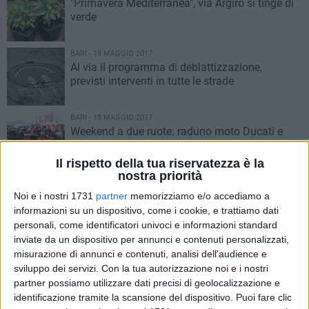
"Primavera Mediterranea", via Argiro si tinge di
verde
BARI - 19 MAGGIO 2017
Al via il programma di deblattizzazione,
previsti interventi in tutte le strade
BARI - 18 MAGGIO 2017
Weekend a due ruote: raduno moto Ducati e
"Illuminala di bici"
Il rispetto della tua riservatezza è la
nostra priorità
BARI - 18 MAGGIO 2017
Arriva la Card Cultura per i ragazzi tra i 14 e 20
Noi e i nostri 1731
partner
memorizziamo e/o accediamo a
anni
informazioni su un dispositivo, come i cookie, e trattiamo dati
personali, come identificatori univoci e informazioni standard
inviate da un dispositivo per annunci e contenuti personalizzati,
BARI - 18 MAGGIO 2017
misurazione di annunci e contenuti, analisi dell'audience e
Nuova illuminazione al quartiere Libertà: si
sviluppo dei servizi.
Con la tua autorizzazione noi e i nostri
comincia da via Manzoni
partner possiamo utilizzare dati precisi di geolocalizzazione e
identificazione tramite la scansione del dispositivo. Puoi fare clic