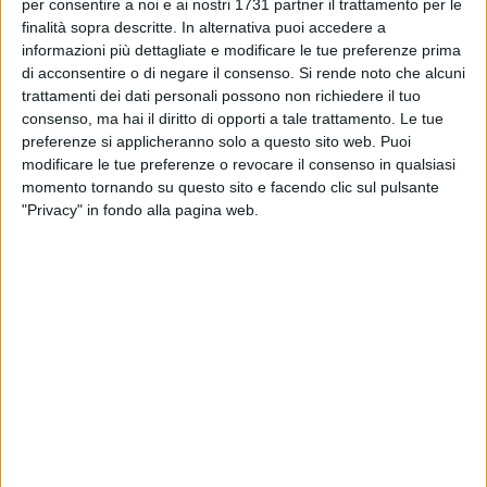
BARI - 18 MAGGIO 2017
per consentire a noi e ai nostri 1731 partner il trattamento per le
Tutela ambientale e rispetto per gli animali: al
finalità sopra descritte. In alternativa puoi accedere a
via la nuova campagna di sensibilizzazione
informazioni più dettagliate e modificare le tue preferenze prima
di acconsentire o di negare il consenso.
Si rende noto che alcuni
trattamenti dei dati personali possono non richiedere il tuo
BARI - 17 MAGGIO 2017
consenso, ma hai il diritto di opporti a tale trattamento. Le tue
Raccolta porta a porta: la consegna dei primi
preferenze si applicheranno solo a questo sito web. Puoi
kit a Santo Spirito
modificare le tue preferenze o revocare il consenso in qualsiasi
momento tornando su questo sito e facendo clic sul pulsante
BARI - 13 MAGGIO 2017
"Privacy" in fondo alla pagina web.
G7, Mostra al Castello Svevo tra tecnologie e
reperti archeologici
BARI - 12 MAGGIO 2017
Delegati G7, stasera si cena con il panino più
grande al mondo
BARI - 12 MAGGIO 2017
Padoan al G7: «La web tax sta prendendo
corpo»