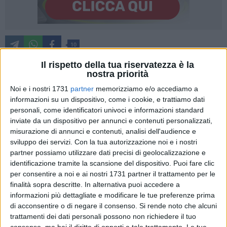
10
Il rispetto della tua riservatezza è la
nostra priorità
«E' questa l'Italia che vogliamo? E' questo che vogliamo per i
Noi e i nostri 1731
partner
memorizziamo e/o accediamo a
nostri figli? Giovani senza lavoro, senza futuro, costretti a
informazioni su un dispositivo, come i cookie, e trattiamo dati
lasciare il proprio paese per cercare sopravvivenza all'estero.
personali, come identificatori univoci e informazioni standard
inviate da un dispositivo per annunci e contenuti personalizzati,
E intanto continuano a sbarcare migranti». E' quanto scrive
misurazione di annunci e contenuti, analisi dell'audience e
in una nota il Segretario Generale Provinciale della
sviluppo dei servizi.
Con la tua autorizzazione noi e i nostri
Confederazione Sindacale Autonoma Polizia
Uccio Persia.
partner possiamo utilizzare dati precisi di geolocalizzazione e
identificazione tramite la scansione del dispositivo. Puoi fare clic
«Non si parla più di immigrazione. Sarebbe meglio parlare di
per consentire a noi e ai nostri 1731 partner il trattamento per le
una vera e propria invasione. Ben venga l'accoglienza di chi
finalità sopra descritte. In alternativa puoi accedere a
fugge dalla guerra ma a veder bene mi sembra che chi sta
informazioni più dettagliate e modificare le tue preferenze prima
di acconsentire o di negare il consenso.
Si rende noto che alcuni
riempendo le nostre città altro non è che una folla di
trattamenti dei dati personali possono non richiedere il tuo
disperati. Ormai è stato detto e ridetto che il business
consenso, ma hai il diritto di opporti a tale trattamento. Le tue