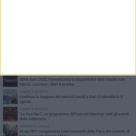
PIÙ LETTI QUESTA SETTIMANA
LUNEDÌ 3 AGOSTO
UEFA Euro 2032, formalizzata la disponibilità dello Stadio San
Nicola. Leccese: «Bari è pronta»
LUNEDÌ 3 AGOSTO
Continua la stagione dei mercati serali a Bari: il calendario di
agosto
LUNEDÌ 3 AGOSTO
"Le Due Bari", un programma diffuso nei Municipi: tutti gli eventi
della settimana
VENERDÌ 31 LUGLIO
Al via l'89ª Campionaria Internazionale della Fiera del Levante di