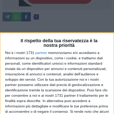
1
Questa mattina il sindaco Antonio Decaro e l'assessore
Il rispetto della tua riservatezza è la
all'Ambiente Pietro Petruzzelli, alla presenza del presidente di
nostra priorità
Amiu Puglia Sabino Persichella, hanno presentato alla
Noi e i nostri 1731
partner
memorizziamo e/o accediamo a
stampa i dati relativi alle sanzioni elevate negli ultimi due
informazioni su un dispositivo, come i cookie, e trattiamo dati
mesi per abbandono di rifiuti ingombranti, mancata
personali, come identificatori univoci e informazioni standard
differenziazione dei rifiuti, conferimento fuori orario e
inviate da un dispositivo per annunci e contenuti personalizzati,
discarica abusiva di materiali inerti.
misurazione di annunci e contenuti, analisi dell'audience e
sviluppo dei servizi.
Con la tua autorizzazione noi e i nostri
partner possiamo utilizzare dati precisi di geolocalizzazione e
Dati eloquenti, che sono stati supportati durante la
identificazione tramite la scansione del dispositivo. Puoi fare clic
conferenza stampa da un breve video nel quale si vedono
per consentire a noi e ai nostri 1731 partner il trattamento per le
decine di cittadini utilizzare con grande nonchalance i
finalità sopra descritte. In alternativa puoi accedere a
cassonetti presenti su sede stradale incuranti di ogni regola
informazioni più dettagliate e modificare le tue preferenze prima
e del più elementare senso civico. «Quello che accade in
di acconsentire o di negare il consenso.
Si rende noto che alcuni