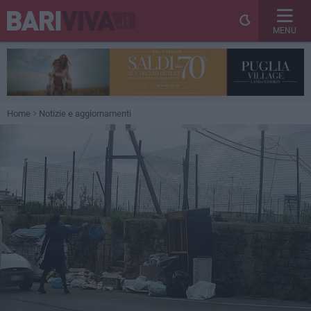
MENU
Home
Notizie e aggiornamenti