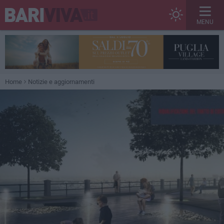
MENU
Home
Notizie e aggiornamenti