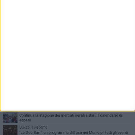
PIÙ LETTI QUESTA SETTIMANA
LUNEDÌ 3 AGOSTO
UEFA Euro 2032, formalizzata la disponibilità dello Stadio San
Nicola. Leccese: «Bari è pronta»
LUNEDÌ 3 AGOSTO
Continua la stagione dei mercati serali a Bari: il calendario di
agosto
LUNEDÌ 3 AGOSTO
"Le Due Bari", un programma diffuso nei Municipi: tutti gli eventi