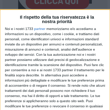
Il rispetto della tua riservatezza è la
nostra priorità
59
Noi e i nostri 1733
partner
memorizziamo e/o accediamo a
informazioni su un dispositivo, come i cookie, e trattiamo dati
personali, come identificatori univoci e informazioni standard
Nell'ambito del programma "Bari da mare" predisposto dal
inviate da un dispositivo per annunci e contenuti personalizzati,
Comune di Bari in collaborazione con Confindustria Bari e
misurazione di annunci e contenuti, analisi dell'audience e
BAT Ance Bari-Bat, che ha previsto l'elaborazione di studi di
sviluppo dei servizi.
Con la tua autorizzazione noi e i nostri
ambientazione per la riqualificazione della costa cittadina,
partner possiamo utilizzare dati precisi di geolocalizzazione e
da Santo Spirito a Torre a Mare, è stata aggiudicata
identificazione tramite la scansione del dispositivo. Puoi fare clic
per consentire a noi e ai nostri 1733 partner il trattamento per le
definitivamente la progettazione preliminare e di ogni
finalità sopra descritte. In alternativa puoi accedere a
connesso adempimento previsto dei lavori di riqualificazione
informazioni più dettagliate e modificare le tue preferenze prima
e di pedonalizzazione del lungomare antistante il porto di
di acconsentire o di negare il consenso.
Si rende noto che alcuni
Santo Spirito.
trattamenti dei dati personali possono non richiedere il tuo
consenso, ma hai il diritto di opporti a tale trattamento. Le tue
A progettare il nuovo waterfront del quartiere nord di Bari
preferenze si applicheranno solo a questo sito web. Puoi
sarà il raggruppamento temporaneo di professionisti dello
modificare le tue preferenze o revocare il consenso in qualsiasi