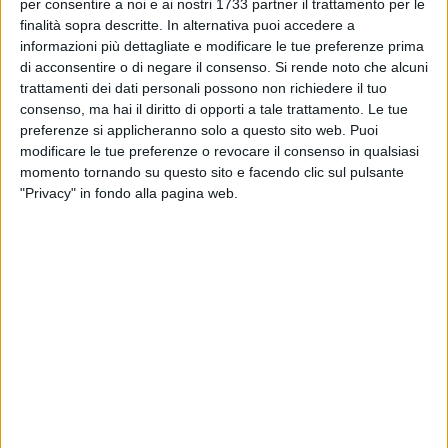
BARI - 17 MARZO 2018
per consentire a noi e ai nostri 1733 partner il trattamento per le
Bari, arrestato lo scippatore che ieri aveva
finalità sopra descritte. In alternativa puoi accedere a
ferito una donna al Libertà
informazioni più dettagliate e modificare le tue preferenze prima
di acconsentire o di negare il consenso.
Si rende noto che alcuni
trattamenti dei dati personali possono non richiedere il tuo
BARI - 17 MARZO 2018
consenso, ma hai il diritto di opporti a tale trattamento. Le tue
Rissa in via Abbrescia ripresa col telefonino
preferenze si applicheranno solo a questo sito web. Puoi
modificare le tue preferenze o revocare il consenso in qualsiasi
momento tornando su questo sito e facendo clic sul pulsante
BARI - 16 MARZO 2018
"Privacy" in fondo alla pagina web.
1
Tentato scippo in via Manzoni, ferita una
ragazza
BARI - 16 MARZO 2018
Omicidio Mizzi, oggi una corona per ricordare
quel tragico giorno
BARI - 16 MARZO 2018
Catino, la Polizia arresta il presunto colpevole
dell'omicidio Scaglioso