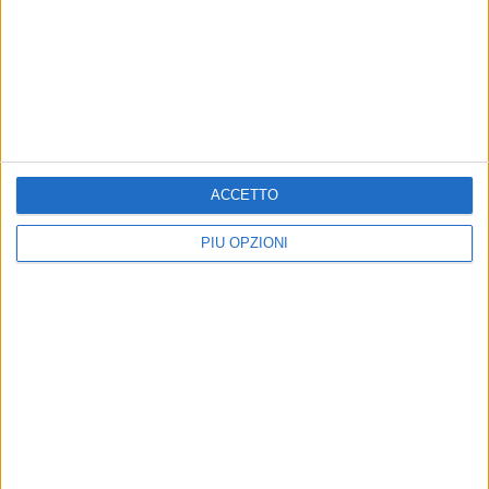
BARI - 14 MARZO 2018
Asse della droga Albania- Italia, in manette 43
persone
Precedente
1
2
...
382
383
384
385
386
ACCETTO
...
Successiva
PIÙ OPZIONI