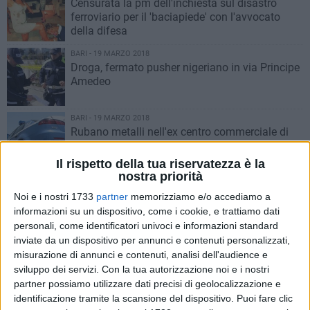
Censurata la pm dell'inchiesta sul disastro
ferroviario per il 'baciapiede' con l'avvocato
della difesa
BARI - 19 MARZO 2018
Droga, fermato pusher nigeriano in via Principe
Amedeo
BARI - 19 MARZO 2018
Rubano metalli nell'ex centro commerciale di
via Milella, arrestati due rumeni
Il rispetto della tua riservatezza è la
nostra priorità
BARI - 19 MARZO 2018
Serata turbolenta al quartiere Libertà, arresti e
Noi e i nostri 1733
partner
memorizziamo e/o accediamo a
aggressioni
informazioni su un dispositivo, come i cookie, e trattiamo dati
personali, come identificatori univoci e informazioni standard
inviate da un dispositivo per annunci e contenuti personalizzati,
BARI - 18 MARZO 2018
misurazione di annunci e contenuti, analisi dell'audience e
Niente treni da Bari a Lecce, cadavere sui binari
sviluppo dei servizi.
Con la tua autorizzazione noi e i nostri
partner possiamo utilizzare dati precisi di geolocalizzazione e
identificazione tramite la scansione del dispositivo. Puoi fare clic