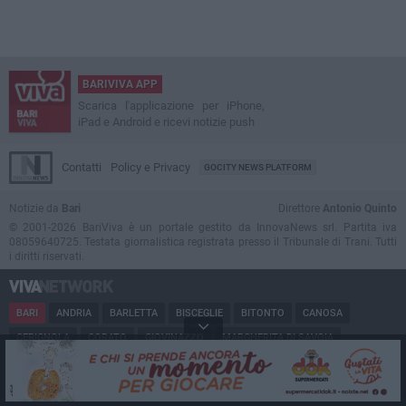
BARIVIVA APP
Scarica l'applicazione per iPhone,
iPad e Android e ricevi notizie push
Contatti
Policy e Privacy
GOCITY NEWS PLATFORM
Notizie da
Bari
Direttore
Antonio Quinto
© 2001-2026 BariViva è un portale gestito da InnovaNews srl. Partita iva
08059640725. Testata giornalistica registrata presso il Tribunale di Trani. Tutti
i diritti riservati.
BARI
ANDRIA
BARLETTA
BISCEGLIE
BITONTO
CANOSA
CERIGNOLA
CORATO
GIOVINAZZO
MARGHERITA DI SAVOIA
MINERVINO
MODUGNO
MOLFETTA
PUGLIA
RUVO
SAN FERDINANDO
SPINAZZOLA
TERLIZZI
TRANI
TRINITAPOLI