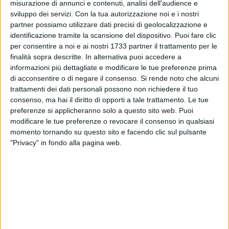
misurazione di annunci e contenuti, analisi dell'audience e
sviluppo dei servizi.
Con la tua autorizzazione noi e i nostri
partner possiamo utilizzare dati precisi di geolocalizzazione e
33
identificazione tramite la scansione del dispositivo. Puoi fare clic
per consentire a noi e ai nostri 1733 partner il trattamento per le
finalità sopra descritte. In alternativa puoi accedere a
informazioni più dettagliate e modificare le tue preferenze prima
di acconsentire o di negare il consenso.
Si rende noto che alcuni
trattamenti dei dati personali possono non richiedere il tuo
consenso, ma hai il diritto di opporti a tale trattamento. Le tue
«In via Falcone e Borsellino, meglio conosciuta come pista di
preferenze si applicheranno solo a questo sito web. Puoi
Formula 1 data l'elevata velocità con cui sfrecciano le auto,
modificare le tue preferenze o revocare il consenso in qualsiasi
è stato abbandonato questo veicolo». La denuncia social
momento tornando su questo sito e facendo clic sul pulsante
arriva dall'associazione Sos Città, che ironizza
"Privacy" in fondo alla pagina web.
sull'abbandono di una auto giocattolo per bambini davanti a
un cassonetto della plastica.
«Il piccolo o la piccola si sarà fatto/a grande ed è per questo
che i genitori forse hanno deciso di abbandonare questa
bellissima Smart Cabriolet per strada. Per lavarsi la
coscienza è stata parcheggiata dinanzi al bidone della