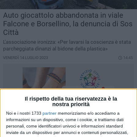
Auto giocattolo abbandonata in viale
Falcone e Borsellino, la denuncia di Sos
Città
L'associazione ironizza: «Per lavarsi la coscienza è stata
parcheggiata dinanzi al bidone della plastica»
VENERDÌ 14 LUGLIO 2023
14.45
Il rispetto della tua riservatezza è la
nostra priorità
Noi e i nostri 1733
partner
memorizziamo e/o accediamo a
informazioni su un dispositivo, come i cookie, e trattiamo dati
personali, come identificatori univoci e informazioni standard
inviate da un dispositivo per annunci e contenuti personalizzati,