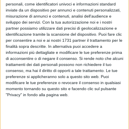
personali, come identificatori univoci e informazioni standard
inviate da un dispositivo per annunci e contenuti personalizzati,
misurazione di annunci e contenuti, analisi dell'audience e
SOCIAL VIDEO
1 MINUTO
SOCIAL VIDEO
52 SECONDI
sviluppo dei servizi.
Con la tua autorizzazione noi e i nostri
Bari - Sagra di San Nicola, niente
Calcio e serie C, è polemica social
partner possiamo utilizzare dati precisi di geolocalizzazione e
sorteggio: si presenta un solo
dopo le dichiarazioni del sindaco
identificazione tramite la scansione del dispositivo. Puoi fare clic
peschereccio
di Barletta Cannito
per consentire a noi e ai nostri 1731 partner il trattamento per le
finalità sopra descritte. In alternativa puoi accedere a
informazioni più dettagliate e modificare le tue preferenze prima
di acconsentire o di negare il consenso.
Si rende noto che alcuni
trattamenti dei dati personali possono non richiedere il tuo
consenso, ma hai il diritto di opporti a tale trattamento. Le tue
preferenze si applicheranno solo a questo sito web. Puoi
modificare le tue preferenze o revocare il consenso in qualsiasi
SOCIAL VIDEO
6 MINUTI
SOCIAL VIDEO
37 SECONDI
Restauro chiesa Madonna del
Emergenza Xylella: insieme per
momento tornando su questo sito e facendo clic sul pulsante
Rosario
salvaguardare un patrimonio
"Privacy" in fondo alla pagina web.
unico al mondo